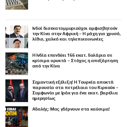
Ινδοί δισεκατομμυριούχοι αμφισβητούν
την Κίνα στην Αφρική – Η μάχη για χρυσό,
λίθιο, χαλκό και τηλεπικοινωνίες
Η Ινδία επενδύει 166 εκατ. δολάρια σε
κρίσιμα ορυκτά – Στόχος η απεξάρτηση
από την Κίνα
Σημαντική εξέλιξη! Η Τουρκία αποκτά
παρουσία στα πετρέλαια του Κιρκούκ –
Συμφωνία με Ιράκ για ένα εκατ. βαρέλια
ημερησίως
Αδαλής: Μας γδέρνουν στα καύσιμα!