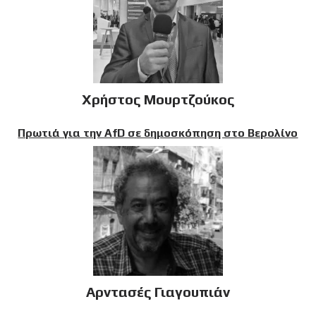
Χρήστος Μουρτζούκος
Πρωτιά για την AfD σε δημοσκόπηση στο Βερολίνο
Αρντασές Γιαγουπιάν