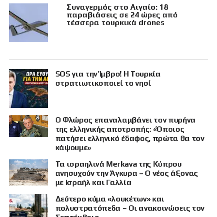
Συναγερμός στο Αιγαίο: 18
παραβιάσεις σε 24 ώρες από
τέσσερα τουρκικά drones
SOS για την Ίμβρο! Η Τουρκία
στρατιωτικοποιεί το νησί
Ο Φλώρος επαναλαμβάνει τον πυρήνα
της ελληνικής αποτροπής: «Όποιος
πατήσει ελληνικό έδαφος, πρώτα θα τον
κάψουμε»
Τα ισραηλινά Merkava της Κύπρου
ανησυχούν την Άγκυρα – Ο νέος άξονας
με Ισραήλ και Γαλλία
Δεύτερο κύμα «λουκέτων» και
πολυστρατόπεδα – Οι ανακοινώσεις τον