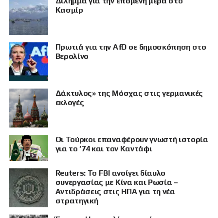
Δίλημμα για την επόμενη μέρα στο
Κασμίρ
Πρωτιά για την AfD σε δημοσκόπηση στο
Βερολίνο
Δάκτυλος» της Μόσχας στις γερμανικές
εκλογές
Οι Τούρκοι επαναφέρουν γνωστή ιστορία
ΠΡΟΒΟΛΗ
για το ’74 και τον Καντάφι
Reuters: Το FBI ανοίγει δίαυλο
συνεργασίας με Κίνα και Ρωσία –
Αντιδράσεις στις ΗΠΑ για τη νέα
στρατηγική