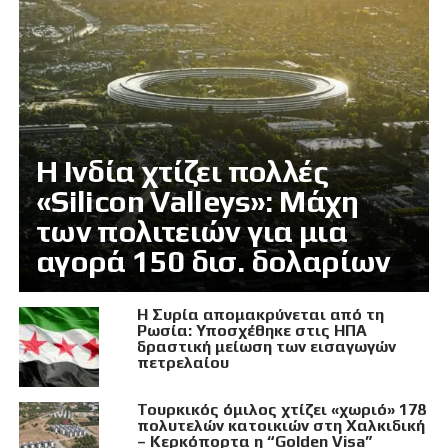
Η Ινδία χτίζει πολλές
«Silicon Valleys»: Μάχη
των πολιτειών για μια
αγορά 150 δισ. δολαρίων
Η Συρία απομακρύνεται από τη
Ρωσία: Υποσχέθηκε στις ΗΠΑ
δραστική μείωση των εισαγωγών
πετρελαίου
Τουρκικός όμιλος χτίζει «χωριό» 178
πολυτελών κατοικιών στη Χαλκιδική
– Κερκόπορτα η “Golden Visa”