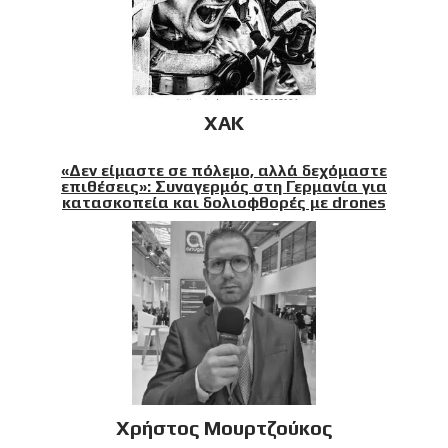
XAK
«Δεν είμαστε σε πόλεμο, αλλά δεχόμαστε
επιθέσεις»: Συναγερμός στη Γερμανία για
κατασκοπεία και δολιοφθορές με drones
Χρήστος Μουρτζούκος