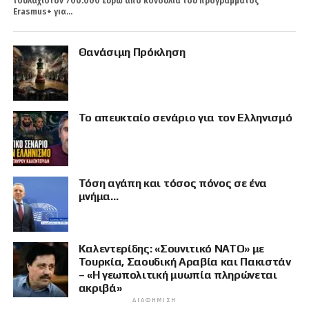
τουλάχιστον 700.000 ευρώ από κονδύλια του προγράμματος
Erasmus+ για...
Θανάσιμη Πρόκληση
Το απευκταίο σενάριο για τον Ελληνισμό
Τόση αγάπη και τόσος πόνος σε ένα
μνήμα…
Καλεντερίδης: «Σουνιτικό ΝΑΤΟ» με
Τουρκία, Σαουδική Αραβία και Πακιστάν
– «Η γεωπολιτική μυωπία πληρώνεται
ακριβά»
ΔΙΑΦΉΜΙΣΗ