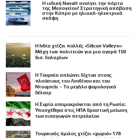
Η ινδική Navalt ανοίγει την πόρτα
της Μεσογείου! Στρατηγική απόβαση
στην Κύπρο με ηλιακά-ηλεκτρικά
σκάφη
Η Ινδία χτίζει πολλές «Silicon Valleys»:
Μάχη των πολιτειών για μια αγορά 150
δισ. δολαρίων
Η Τουρκία απλώνει δίχτυα στους
πλούσιους του Λονδίνου και του
Ντουμπάι – Το μεγάλο φορολογικό
δέλεαρ
Η Συρία απομακρύνεται από τη Ρωσία:
Υποσχέθηκε στις ΗΠΑ δραστική μείωση
των εισαγωγών πετρελαίου
Τουρκικός όμιλος χτίζει «χωριό» 178