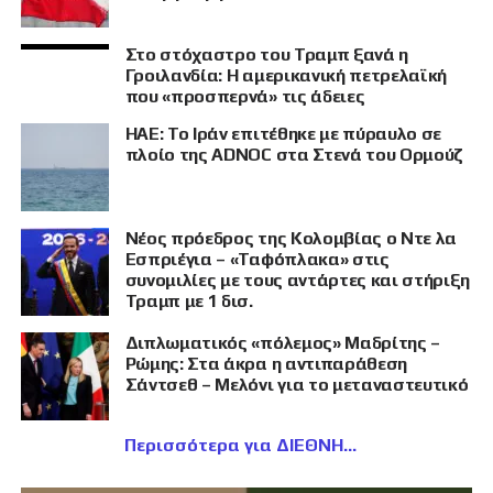
Στο στόχαστρο του Τραμπ ξανά η
Γροιλανδία: Η αμερικανική πετρελαϊκή
που «προσπερνά» τις άδειες
ΗΑΕ: Το Ιράν επιτέθηκε με πύραυλο σε
πλοίο της ADNOC στα Στενά του Ορμούζ
Νέος πρόεδρος της Κολομβίας ο Ντε λα
Εσπριέγια – «Ταφόπλακα» στις
συνομιλίες με τους αντάρτες και στήριξη
Τραμπ με 1 δισ.
Διπλωματικός «πόλεμος» Μαδρίτης –
Ρώμης: Στα άκρα η αντιπαράθεση
Σάντσεθ – Μελόνι για το μεταναστευτικό
Περισσότερα για ΔΙΕΘΝΗ