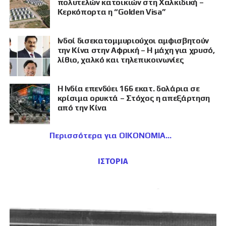
πολυτελών κατοικιών στη Χαλκιδική –
Κερκόπορτα η “Golden Visa”
Ινδοί δισεκατομμυριούχοι αμφισβητούν
την Κίνα στην Αφρική – Η μάχη για χρυσό,
λίθιο, χαλκό και τηλεπικοινωνίες
Η Ινδία επενδύει 166 εκατ. δολάρια σε
κρίσιμα ορυκτά – Στόχος η απεξάρτηση
από την Κίνα
Περισσότερα για ΟΙΚΟΝΟΜΙΑ
ΙΣΤΟΡΙΑ