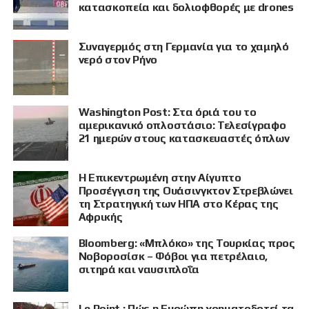
κατασκοπεία και δολιοφθορές με drones
Συναγερμός στη Γερμανία για το χαμηλό
νερό στον Ρήνο
Washington Post: Στα όριά του το
αμερικανικό οπλοστάσιο: Τελεσίγραφο
21 ημερών στους κατασκευαστές όπλων
Η Επικεντρωμένη στην Αίγυπτο
Προσέγγιση της Ουάσινγκτον Στρεβλώνει
τη Στρατηγική των ΗΠΑ στο Κέρας της
Αφρικής
Bloomberg: «Μπλόκο» της Τουρκίας προς
ΠΡΟΒΟΛΗ
Νοβοροσίσκ – Φόβοι για πετρέλαιο,
σιτηρά και ναυσιπλοΐα
Le Point : Πώς η Ευρώπη χρηματοδοτεί τα