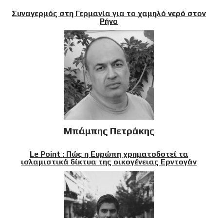
Συναγερμός στη Γερμανία για το χαμηλό νερό στον
Ρήνο
Μπάμπης Πετράκης
Le Point : Πώς η Ευρώπη χρηματοδοτεί τα
ισλαμιστικά δίκτυα της οικογένειας Ερντογάν