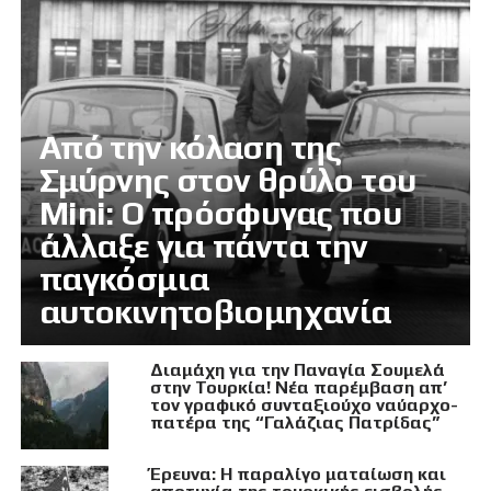
Από την κόλαση της
Σμύρνης στον θρύλο του
Mini: Ο πρόσφυγας που
άλλαξε για πάντα την
παγκόσμια
αυτοκινητοβιομηχανία
Διαμάχη για την Παναγία Σουμελά
στην Τουρκία! Νέα παρέμβαση απ’
τον γραφικό συνταξιούχο ναύαρχο-
πατέρα της “Γαλάζιας Πατρίδας”
Έρευνα: Η παραλίγο ματαίωση και