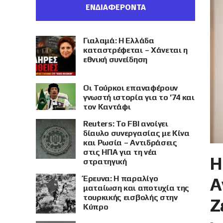
ΕΝΔΙΑΦΕΡΟΝΤΑ
Γιαλαμά: Η Ελλάδα
καταστρέφεται – Χάνεται η
εθνική συνείδηση
Οι Τούρκοι επαναφέρουν
γνωστή ιστορία για το ’74 και
τον Καντάφι
Reuters: Το FBI ανοίγει
δίαυλο συνεργασίας με Κίνα
και Ρωσία – Αντιδράσεις
στις ΗΠΑ για τη νέα
Η
στρατηγική
Έρευνα: Η παραλίγο
Α
ματαίωση και αποτυχία της
τουρκικής εισβολής στην
Ζ
Κύπρο