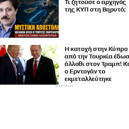
Τι ζητούσε ο αρχηγός
της ΚΥΠ στη Βηρυτό;
Η κατοχή στην Κύπρο
από την Τουρκία έδω
άλλοθι στον Τραμπ! Κ
ο Ερντογάν το
εκμεταλλεύτηκε
ΔΙΑΦΉΜΙΣΗ