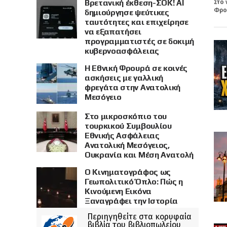
Βρετανική έκθεση-ΣΟΚ! AI
Στο 
Φρου
δημιούργησε ψεύτικες
ταυτότητες και επιχείρησε
να εξαπατήσει
προγραμματιστές σε δοκιμή
κυβερνοασφάλειας
Η Εθνική Φρουρά σε κοινές
ασκήσεις με γαλλική
φρεγάτα στην Ανατολική
Μεσόγειο
Στο μικροσκόπιο του
τουρκικού Συμβουλίου
Εθνικής Ασφάλειας
Ανατολική Μεσόγειος,
Ουκρανία και Μέση Ανατολή
Ο Κινηματογράφος ως
Γεωπολιτικό Όπλο: Πώς η
Κινούμενη Εικόνα
Ξαναγράφει την Ιστορία
Περιηγηθείτε στα κορυφαία
βιβλία του βιβλιοπωλείου