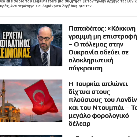
νέο επεισόδιο του LegalMatters μια συζήτηση με τον πρώην Αρχηγό της Εθνικ
ράς, Αντιστράτηγο ε.α. Δημόκριτο Ζερβάκη, για την...
Παπαδάτος: «Κόκκινη
γραμμή μη επιστροφ
– Ο πόλεμος στην
Ουκρανία οδεύει σε
ολοκληρωτική
σύγκρουση
Η Τουρκία απλώνει
δίχτυα στους
πλούσιους του Λονδί
και του Ντουμπάι – Τ
μεγάλο φορολογικό
δέλεαρ