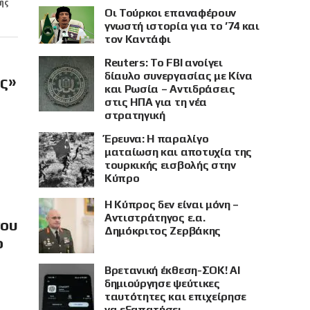
ής
Οι Τούρκοι επαναφέρουν
γνωστή ιστορία για το ’74 και
τον Καντάφι
Reuters: Το FBI ανοίγει
δίαυλο συνεργασίας με Κίνα
ής»
και Ρωσία – Αντιδράσεις
στις ΗΠΑ για τη νέα
στρατηγική
Έρευνα: Η παραλίγο
ματαίωση και αποτυχία της
τουρκικής εισβολής στην
Κύπρο
Η Κύπρος δεν είναι μόνη –
Αντιστράτηγος ε.α.
νου
Δημόκριτος Ζερβάκης
ο
Βρετανική έκθεση-ΣΟΚ! AI
δημιούργησε ψεύτικες
ταυτότητες και επιχείρησε
να εξαπατήσει