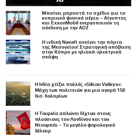
Μπαίνει μπροστά το σχέδιο για το
κυπριακό φυσικό αέριο – Αίγυπτος
και ExxonMobil ενεργοποιούν τη
σύνδεση με την ΑΟΖ
Η ινδική Navalt ανοίγει την πόρτα
της Μεσογείου! Στρατηγική απόβαση
στην Κύπρο με ηλιακά-ηλεκτρικά
σκάφη
Η Ινδία χτίζει πολλές «Silicon Valleys»:
Μάχη των πολιτειών για μια αγορά 150
δισ. δολαρίων
Η Τουρκία απλώνει δίχτυα στους
πλούσιους του Λονδίνου και του
Ντουμπάι – Το μεγάλο φορολογικό
δέλεαρ