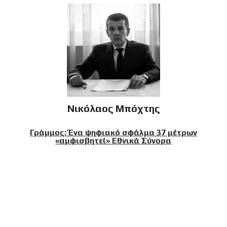
Νικόλαος Μπόχτης
Γράμμος: Ένα ψηφιακό σφάλμα 37 μέτρων
«αμφισβητεί» Εθνικά Σύνορα