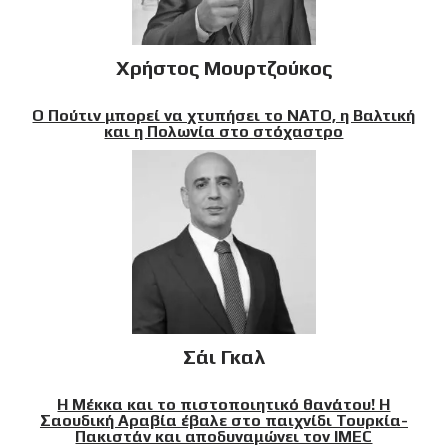
Χρήστος Μουρτζούκος
Ο Πούτιν μπορεί να χτυπήσει το ΝΑΤΟ, η Βαλτική
και η Πολωνία στο στόχαστρο
Σάι Γκαλ
Η Μέκκα και το πιστοποιητικό θανάτου! Η
Σαουδική Αραβία έβαλε στο παιχνίδι Τουρκία-
Πακιστάν και αποδυναμώνει τον IMEC