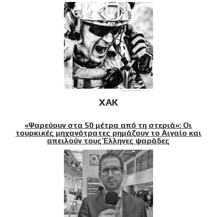
XAK
«Ψαρεύουν στα 50 μέτρα από τη στεριά»: Οι
τουρκικές μηχανότρατες ρημάζουν το Αιγαίο και
απειλούν τους Έλληνες ψαράδες