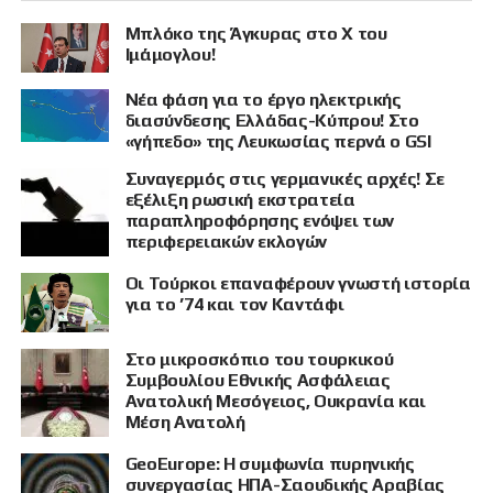
Μπλόκο της Άγκυρας στο X του
Ιμάμογλου!
Νέα φάση για το έργο ηλεκτρικής
διασύνδεσης Ελλάδας-Κύπρου! Στο
«γήπεδο» της Λευκωσίας περνά ο GSI
Συναγερμός στις γερμανικές αρχές! Σε
εξέλιξη ρωσική εκστρατεία
παραπληροφόρησης ενόψει των
περιφερειακών εκλογών
Οι Τούρκοι επαναφέρουν γνωστή ιστορία
για το ’74 και τον Καντάφι
Στο μικροσκόπιο του τουρκικού
Συμβουλίου Εθνικής Ασφάλειας
Ανατολική Μεσόγειος, Ουκρανία και
Μέση Ανατολή
GeoEurope: Η συμφωνία πυρηνικής
συνεργασίας ΗΠΑ-Σαουδικής Αραβίας