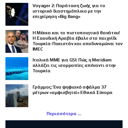
Voyager 2: Παράταση ζωής για το
ιστορικό διαστημόπλοιο με την
επιχείρηση «Big Bang»
Η Μέκκα και το πιστοποιητικό θανάτου!
Η Σαουδική Αραβία έβαλε στο παιχνίδι
Τουρκία-Πακιστάν και αποδυναμώνει τον
IMEC
Ιταλικά ΜΜΕ για GSI: Πώς η Meridiam
αλλάζει τις ισορροπίες απέναντι στην
Τουρκία
Γράμμος: Ένα ψηφιακό σφάλμα 37
μέτρων «αμφισβητεί» Εθνικά Σύνορα
Περισσότερα