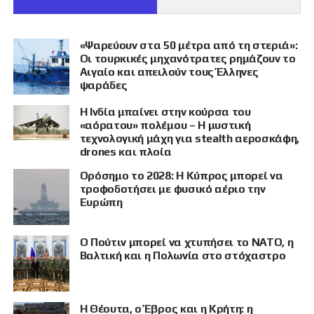
«Ψαρεύουν στα 50 μέτρα από τη στεριά»:
Οι τουρκικές μηχανότρατες ρημάζουν το
Αιγαίο και απειλούν τους Έλληνες
ψαράδες
Η Ινδία μπαίνει στην κούρσα του
«αόρατου» πολέμου – Η μυστική
τεχνολογική μάχη για stealth αεροσκάφη,
drones και πλοία
Ορόσημο το 2028: Η Κύπρος μπορεί να
τροφοδοτήσει με φυσικό αέριο την
Ευρώπη
Ο Πούτιν μπορεί να χτυπήσει το ΝΑΤΟ, η
Βαλτική και η Πολωνία στο στόχαστρο
Η Θέουτα, ο Έβρος και η Κρήτη: η