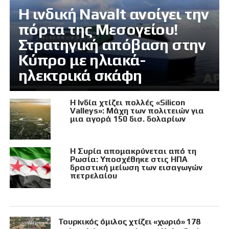
Η ινδική Navalt ανοίγει την
πόρτα της Μεσογείου!
Στρατηγική απόβαση στην
Κύπρο με ηλιακά-
ηλεκτρικά σκάφη
Η Ινδία χτίζει πολλές «Silicon
Valleys»: Μάχη των πολιτειών για
μια αγορά 150 δισ. δολαρίων
Η Συρία απομακρύνεται από τη
Ρωσία: Υποσχέθηκε στις ΗΠΑ
δραστική μείωση των εισαγωγών
πετρελαίου
Τουρκικός όμιλος χτίζει «χωριό» 178