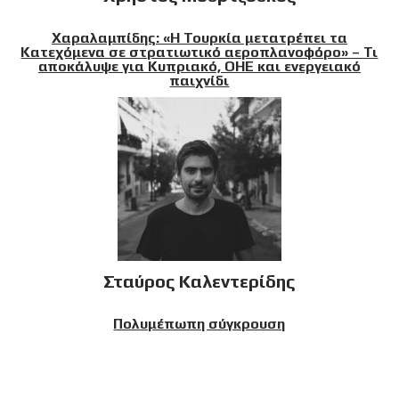
Χαραλαμπίδης: «Η Τουρκία μετατρέπει τα
Κατεχόμενα σε στρατιωτικό αεροπλανοφόρο» – Τι
αποκάλυψε για Κυπριακό, ΟΗΕ και ενεργειακό
παιχνίδι
Σταύρος Καλεντερίδης
Πολυμέπωπη σύγκρουση