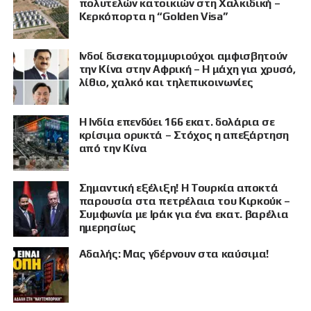
πολυτελών κατοικιών στη Χαλκιδική –
Κερκόπορτα η “Golden Visa”
Ινδοί δισεκατομμυριούχοι αμφισβητούν
την Κίνα στην Αφρική – Η μάχη για χρυσό,
λίθιο, χαλκό και τηλεπικοινωνίες
Η Ινδία επενδύει 166 εκατ. δολάρια σε
κρίσιμα ορυκτά – Στόχος η απεξάρτηση
από την Κίνα
Σημαντική εξέλιξη! Η Τουρκία αποκτά
παρουσία στα πετρέλαια του Κιρκούκ –
Συμφωνία με Ιράκ για ένα εκατ. βαρέλια
ημερησίως
Αδαλής: Μας γδέρνουν στα καύσιμα!