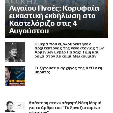
Αιγαίου Πνοές: Κορυφαία
εικαστική εκδήλωση στο
Καστελόριζο στις 4
Αυγούστου
Η μέρα που εξολοθρεύτηκε ο
αρχιτέκτονας της γενοκτονίας των
Αρμενίων Ενβέρ Πασάς! Τιμή και
δόξα στον Χακόμπ Μελκουμιάν
Τι ζητούσε ο αρχηγός της ΚΥΠ στη
Βηρυτό;
Απάντηση στον καθηγητή Νότη Μαριά
για το άρθρο του “Το ξαναζεσταμένο
«φαγητό»”