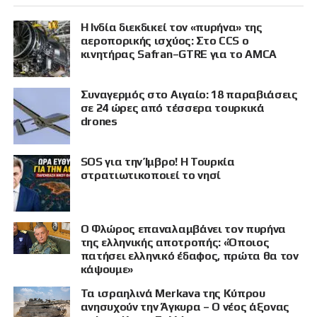
Η Ινδία διεκδικεί τον «πυρήνα» της
αεροπορικής ισχύος: Στο CCS ο
κινητήρας Safran–GTRE για το AMCA
Συναγερμός στο Αιγαίο: 18 παραβιάσεις
σε 24 ώρες από τέσσερα τουρκικά
drones
SOS για την Ίμβρο! Η Τουρκία
στρατιωτικοποιεί το νησί
Ο Φλώρος επαναλαμβάνει τον πυρήνα
της ελληνικής αποτροπής: «Όποιος
πατήσει ελληνικό έδαφος, πρώτα θα τον
κάψουμε»
Τα ισραηλινά Merkava της Κύπρου
ανησυχούν την Άγκυρα – Ο νέος άξονας