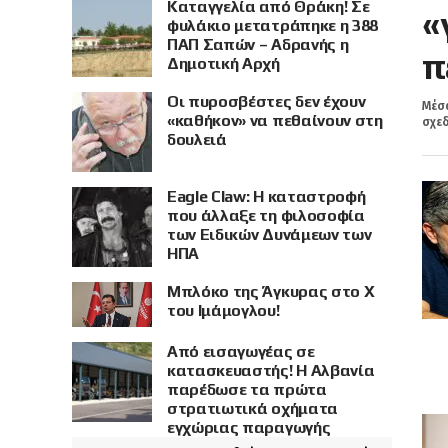
Καταγγελία από Θράκη! Σε
«
φυλάκιο μετατράπηκε η 388
ΠΑΠ Σαπών – Αδρανής η
π
Δημοτική Αρχή
Οι πυροσβέστες δεν έχουν
Μέσα
«καθήκον» να πεθαίνουν στη
σχεδ
δουλειά
Eagle Claw: Η καταστροφή
που άλλαξε τη φιλοσοφία
των Ειδικών Δυνάμεων των
ΗΠΑ
Μπλόκο της Άγκυρας στο X
του Ιμάμογλου!
Από εισαγωγέας σε
κατασκευαστής! Η Αλβανία
παρέδωσε τα πρώτα
στρατιωτικά οχήματα
εγχώριας παραγωγής