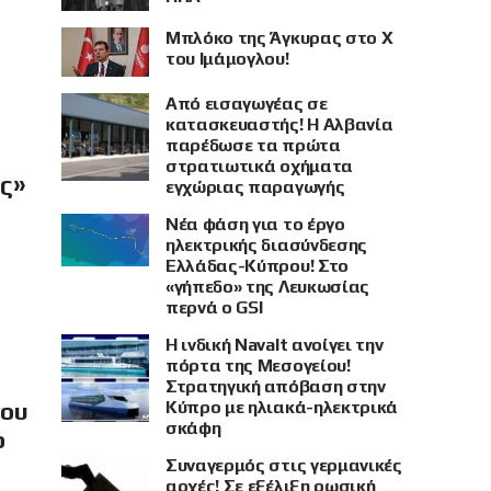
Μπλόκο της Άγκυρας στο X
του Ιμάμογλου!
Από εισαγωγέας σε
κατασκευαστής! Η Αλβανία
παρέδωσε τα πρώτα
στρατιωτικά οχήματα
ής»
εγχώριας παραγωγής
Νέα φάση για το έργο
ηλεκτρικής διασύνδεσης
Ελλάδας-Κύπρου! Στο
«γήπεδο» της Λευκωσίας
περνά ο GSI
Η ινδική Navalt ανοίγει την
πόρτα της Μεσογείου!
Στρατηγική απόβαση στην
Κύπρο με ηλιακά-ηλεκτρικά
νου
σκάφη
ο
Συναγερμός στις γερμανικές
αρχές! Σε εξέλιξη ρωσική