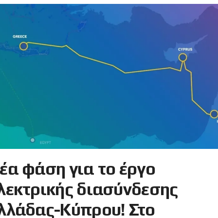
έα φάση για το έργο
λεκτρικής διασύνδεσης
λλάδας-Κύπρου! Στο