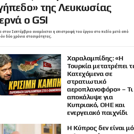
γήπεδο» της Λευκωσίας
ερνά ο GSI
 στον Σεπτέμβριο αναμένεται η επιστροφή του έργου στο πεδίο μετά από
όν δύο χρόνια στασιμότητας.
Χαραλαμπίδης: «Η
Τουρκία μετατρέπει τ
Κατεχόμενα σε
στρατιωτικό
αεροπλανοφόρο» – Τι
αποκάλυψε για
Κυπριακό, ΟΗΕ και
ενεργειακό παιχνίδι
Η Κύπρος δεν είναι μ