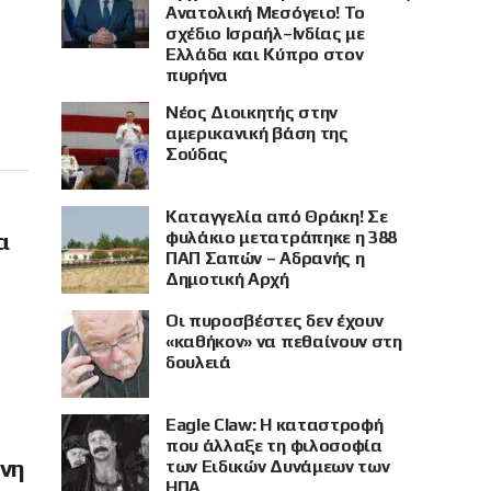
Ανατολική Μεσόγειο! Το
σχέδιο Ισραήλ–Ινδίας με
Ελλάδα και Κύπρο στον
πυρήνα
Νέος Διοικητής στην
αμερικανική βάση της
Σούδας
Καταγγελία από Θράκη! Σε
φυλάκιο μετατράπηκε η 388
α
ΠΑΠ Σαπών – Αδρανής η
Δημοτική Αρχή
Οι πυροσβέστες δεν έχουν
«καθήκον» να πεθαίνουν στη
δουλειά
Eagle Claw: Η καταστροφή
που άλλαξε τη φιλοσοφία
όνη
των Ειδικών Δυνάμεων των
ΗΠΑ