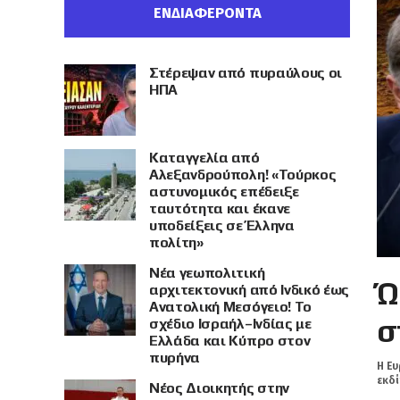
ΕΝΔΙΑΦΕΡΟΝΤΑ
Στέρεψαν από πυραύλους οι
ΗΠΑ
Καταγγελία από
Αλεξανδρούπολη! «Τούρκος
αστυνομικός επέδειξε
ταυτότητα και έκανε
υποδείξεις σε Έλληνα
πολίτη»
Νέα γεωπολιτική
Ώ
αρχιτεκτονική από Ινδικό έως
Ανατολική Μεσόγειο! Το
σ
σχέδιο Ισραήλ–Ινδίας με
Ελλάδα και Κύπρο στον
πυρήνα
Η Ευ
εκδί
Νέος Διοικητής στην