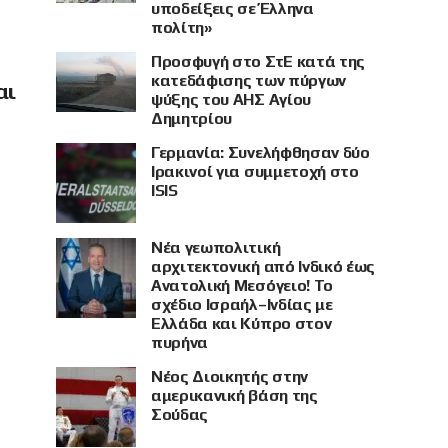
υποδείξεις σε Έλληνα
πολίτη»
Προσφυγή στο ΣτΕ κατά της
κατεδάφισης των πύργων
αι
ψύξης του ΑΗΣ Αγίου
Δημητρίου
Γερμανία: Συνελήφθησαν δύο
Ιρακινοί για συμμετοχή στο
ISIS
Νέα γεωπολιτική
αρχιτεκτονική από Ινδικό έως
Ανατολική Μεσόγειο! Το
σχέδιο Ισραήλ–Ινδίας με
Ελλάδα και Κύπρο στον
πυρήνα
Νέος Διοικητής στην
αμερικανική βάση της
Σούδας