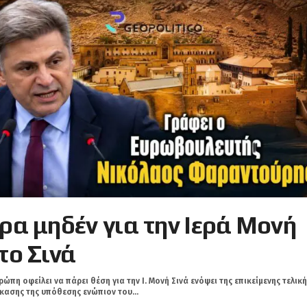
ρα μηδέν για την Ιερά Μονή
το Σινά
ρώπη οφείλει να πάρει θέση για την Ι. Μονή Σινά ενόψει της επικείμενης τελικ
κασης της υπόθεσης ενώπιον του...