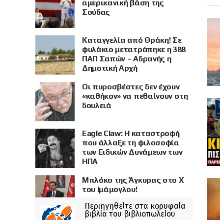
αμερικανική βάση της
Σούδας
Καταγγελία από Θράκη! Σε
φυλάκιο μετατράπηκε η 388
ΠΑΠ Σαπών – Αδρανής η
Δημοτική Αρχή
Οι πυροσβέστες δεν έχουν
«καθήκον» να πεθαίνουν στη
δουλειά
Eagle Claw: Η καταστροφή
που άλλαξε τη φιλοσοφία
των Ειδικών Δυνάμεων των
ΗΠΑ
Μπλόκο της Άγκυρας στο X
του Ιμάμογλου!
Περιηγηθείτε στα κορυφαία
βιβλία του βιβλιοπωλείου