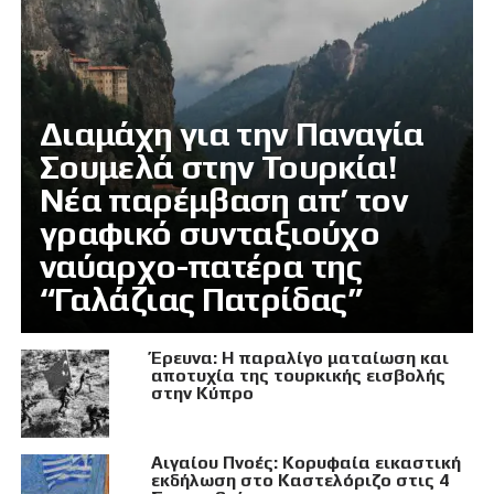
Διαμάχη για την Παναγία
Σουμελά στην Τουρκία!
Νέα παρέμβαση απ’ τον
γραφικό συνταξιούχο
ναύαρχο-πατέρα της
“Γαλάζιας Πατρίδας”
Έρευνα: Η παραλίγο ματαίωση και
αποτυχία της τουρκικής εισβολής
στην Κύπρο
Αιγαίου Πνοές: Κορυφαία εικαστική
εκδήλωση στο Καστελόριζο στις 4