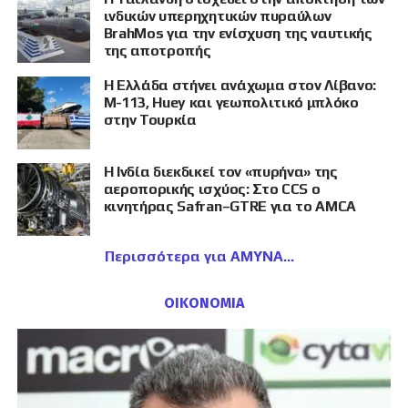
ινδικών υπερηχητικών πυραύλων
BrahMos για την ενίσχυση της ναυτικής
της αποτροπής
Η Ελλάδα στήνει ανάχωμα στον Λίβανο:
M-113, Huey και γεωπολιτικό μπλόκο
στην Τουρκία
Η Ινδία διεκδικεί τον «πυρήνα» της
αεροπορικής ισχύος: Στο CCS ο
κινητήρας Safran–GTRE για το AMCA
Περισσότερα για ΑΜΥΝΑ
ΟΙΚΟΝΟΜΙΑ