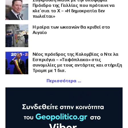
Πρόεδρο της Γαλλίας που πρότεινε να
κλε΄σιει το X – «Η δημοκρατία δεν
πωλείται»
Η μοίρα των ωκεανών θα κριθεί στο
Αιγαίο
Νέος πρόεδρος της Κολομβίας ο Ντε λα
Εσπριέγια – «Ταφόπλακα» στις
συνομιλίες με τους αντάρτες και στήριξη
Τραμπ με 1 δισ.
Περισσότερα