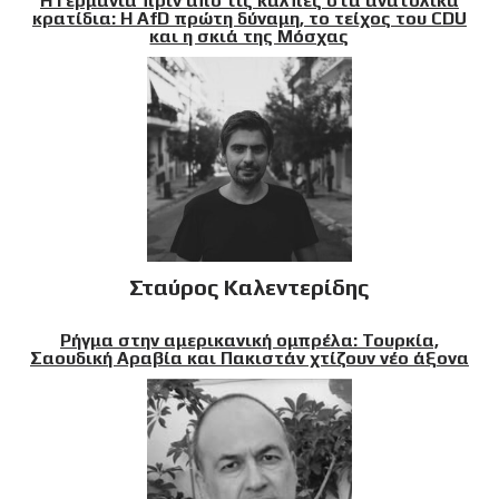
Η Γερμανία πριν από τις κάλπες στα ανατολικά
κρατίδια: Η AfD πρώτη δύναμη, το τείχος του CDU
και η σκιά της Μόσχας
Σταύρος Καλεντερίδης
Ρήγμα στην αμερικανική ομπρέλα: Τουρκία,
Σαουδική Αραβία και Πακιστάν χτίζουν νέο άξονα