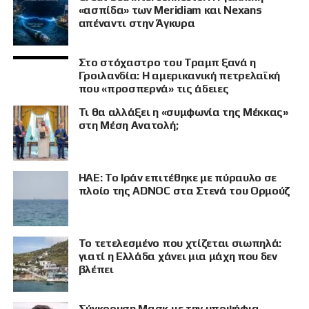
«ασπίδα» των Meridiam και Nexans
απέναντι στην Άγκυρα
Στο στόχαστρο του Τραμπ ξανά η
Γροιλανδία: Η αμερικανική πετρελαϊκή
που «προσπερνά» τις άδειες
Τι θα αλλάξει η «συμφωνία της Μέκκας»
στη Μέση Ανατολή;
ΗΑΕ: Το Ιράν επιτέθηκε με πύραυλο σε
πλοίο της ADNOC στα Στενά του Ορμούζ
Το τετελεσμένο που χτίζεται σιωπηλά:
γιατί η Ελλάδα χάνει μια μάχη που δεν
βλέπει
Σύγκρουση Μασκ με την υποψήφια