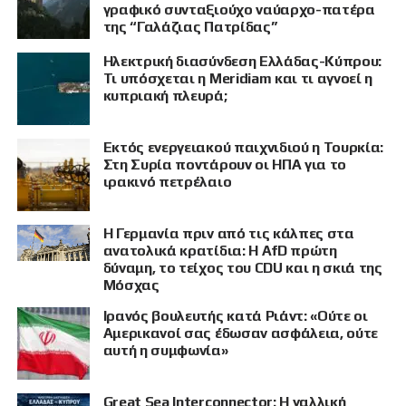
γραφικό συνταξιούχο ναύαρχο-πατέρα
της “Γαλάζιας Πατρίδας”
Ηλεκτρική διασύνδεση Ελλάδας-Κύπρου:
Τι υπόσχεται η Meridiam και τι αγνοεί η
κυπριακή πλευρά;
Εκτός ενεργειακού παιχνιδιού η Τουρκία:
Στη Συρία ποντάρουν οι ΗΠΑ για το
ιρακινό πετρέλαιο
Η Γερμανία πριν από τις κάλπες στα
ανατολικά κρατίδια: Η AfD πρώτη
δύναμη, το τείχος του CDU και η σκιά της
Μόσχας
Ιρανός βουλευτής κατά Ριάντ: «Ούτε οι
ΠΡΟΒΟΛΗ
Αμερικανοί σας έδωσαν ασφάλεια, ούτε
αυτή η συμφωνία»
Great Sea Interconnector: Η γαλλική