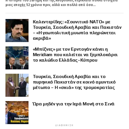
Η ιστορία του Σωτήρη και της Ανδρούλας περικλείει πολλά στοιχεία
μιας εποχής 52 χρόνια πριν, αλλά και πολλά από όσα...
Καλεντερίδης: «Σουνιτικό ΝΑΤΟ» με
Τουρκία, Σαουδική Αραβία και Πακιστάν
– «Η γεωπολιτική μυωπία πληρώνεται
ακριβά»
«Μπίζνες» με τον Ερντογάν κάνει η
Meridiam που καλείται να ξεμπλοκάρει
το καλώδιο Ελλάδας–Κύπρου
Τουρκία, Σαουδική Αραβία και το
πυρηνικό Πακιστάν σε κοινό αμυντικό
μέτωπο – Η «σκιά» της τρομοκρατίας
Ώρα μηδέν για την Ιερά Μονή στο Σινά
ΔΙΑΦΉΜΙΣΗ