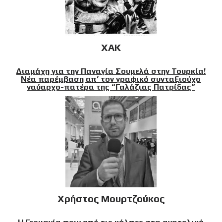
XAK
Διαμάχη για την Παναγία Σουμελά στην Τουρκία!
Νέα παρέμβαση απ’ τον γραφικό συνταξιούχο
ναύαρχο-πατέρα της “Γαλάζιας Πατρίδας”
Χρήστος Μουρτζούκος