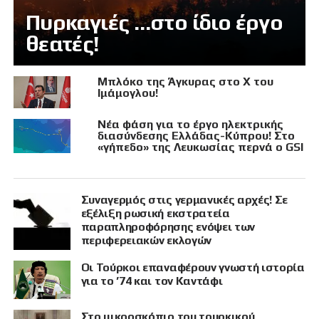
Πυρκαγιές …στο ίδιο έργο
θεατές!
Μπλόκο της Άγκυρας στο X του
Ιμάμογλου!
Νέα φάση για το έργο ηλεκτρικής
διασύνδεσης Ελλάδας-Κύπρου! Στο
«γήπεδο» της Λευκωσίας περνά ο GSI
Συναγερμός στις γερμανικές αρχές! Σε
εξέλιξη ρωσική εκστρατεία
παραπληροφόρησης ενόψει των
περιφερειακών εκλογών
Οι Τούρκοι επαναφέρουν γνωστή ιστορία
για το ’74 και τον Καντάφι
Στο μικροσκόπιο του τουρκικού