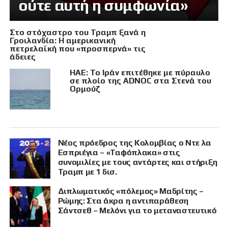
ούτε αυτή η συμφωνία»
Στο στόχαστρο του Τραμπ ξανά η
Γροιλανδία: Η αμερικανική
πετρελαϊκή που «προσπερνά» τις
άδειες
ΗΑΕ: Το Ιράν επιτέθηκε με πύραυλο
σε πλοίο της ADNOC στα Στενά του
Ορμούζ
Νέος πρόεδρος της Κολομβίας ο Ντε λα
Εσπριέγια – «Ταφόπλακα» στις
συνομιλίες με τους αντάρτες και στήριξη
Τραμπ με 1 δισ.
Διπλωματικός «πόλεμος» Μαδρίτης –
Ρώμης: Στα άκρα η αντιπαράθεση
Σάντσεθ – Μελόνι για το μεταναστευτικό