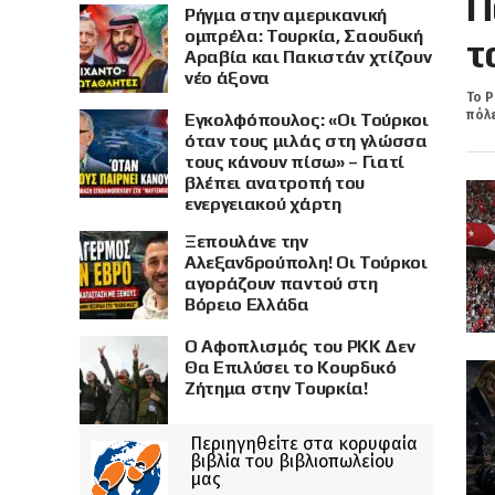
Π
Ρήγμα στην αμερικανική
ομπρέλα: Τουρκία, Σαουδική
τ
Αραβία και Πακιστάν χτίζουν
νέο άξονα
Το Ρ
πόλε
Εγκολφόπουλος: «Οι Τούρκοι
όταν τους μιλάς στη γλώσσα
τους κάνουν πίσω» – Γιατί
βλέπει ανατροπή του
ενεργειακού χάρτη
Ξεπουλάνε την
Αλεξανδρούπολη! Οι Τούρκοι
αγοράζουν παντού στη
Βόρειο Ελλάδα
Ο Αφοπλισμός του PKK Δεν
Θα Επιλύσει το Κουρδικό
Ζήτημα στην Τουρκία!
Περιηγηθείτε στα κορυφαία
βιβλία του βιβλιοπωλείου
μας