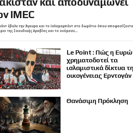
ακιστάν και αποδυναμώνει
ον IMEC
ιάντ έβαλε την Άγκυρα και τo Ισλαμαμπάντ στο δωμάτιο όπου αποφασίζοντα
μοι της Σαουδικής Αραβίας και το ονόμασε...
Le Point : Πώς η Ευρ
χρηματοδοτεί τα
ισλαμιστικά δίκτυα τ
οικογένειας Ερντογάν
Θανάσιμη Πρόκληση