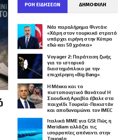
ΡΟΗ ΕΙΔΗΣΕΩΝ
ΔΗΜΟΦΙΛΗ
Νέο παραλήρημα Φιντάν:
«Χάρη στον τουρκικό στρατό
υπάρχει ειρήνη στην Κύπρο
εδώ και 50 χρόνια»
Voyager 2: Παράταση ζωής
για το ιστορικό
διαστημόπλοιο με την
επιχείρηση «Big Bang»
Η Μέκκα και το
πιστοποιητικό θανάτου! Η
Σαουδική Αραβία έβαλε στο
ό
παιχνίδι Τουρκία-Πακιστάν
και αποδυναμώνει τον IMEC
Ιταλικά ΜΜΕ για GSI: Πώς η
Meridiam αλλάζει τις
ισορροπίες απέναντι στην
Τουρκία