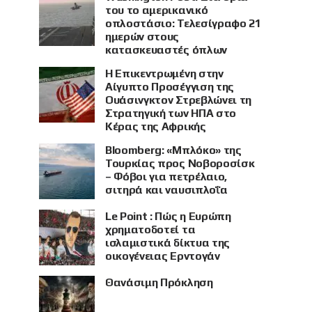
του το αμερικανικό
οπλοστάσιο: Τελεσίγραφο 21
ημερών στους
κατασκευαστές όπλων
Η Επικεντρωμένη στην
Αίγυπτο Προσέγγιση της
Ουάσινγκτον Στρεβλώνει τη
Στρατηγική των ΗΠΑ στο
Κέρας της Αφρικής
Bloomberg: «Μπλόκο» της
Τουρκίας προς Νοβοροσίσκ
– Φόβοι για πετρέλαιο,
σιτηρά και ναυσιπλοΐα
Le Point : Πώς η Ευρώπη
χρηματοδοτεί τα
ισλαμιστικά δίκτυα της
οικογένειας Ερντογάν
Θανάσιμη Πρόκληση