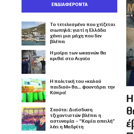
ΕΝΔΙΑΦΕΡΟΝΤΑ
Το τετελεσμένο που χτίζεται
σιωπηλά: γιατί η Ελλάδα
χάνει μια μάχη που δεν
βλέπει
Η μοίρα των ωκεανών θα
κριθεί στο Αιγαίο
Η πολιτική του «καλού
παιδιού» θα… φουντάρει την
Κύπρο!
Η
θ
Σεούτα: Διείσδυση
τζιχαντιστών βλέπει η
έ
αστυνομία – “Καμία απειλή”
λέει η Μαδρίτη