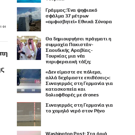
Γράμμος: Ένα ψηφιακό
σφάλμα 37 μέτρων
«αμφισβητεί» Εθνικά Σύνορα
ι οι
Θα δημιουργήσει πράγματι η
συμμαχία Πακιστάν-
Σαουδικής Αραβίας-
ώπη
Τουρκίας μια νέα
περιφερειακή τάξη;
ης
«Δεν είμαστε σε πόλεμο,
αλλά δεχόμαστε επιθέσεις»:
Συναγερμός στη Γερμανία για
κατασκοπεία και
δολιοφθορές με drones
Συναγερμός στη Γερμανία για
το χαμηλό νερό στον Ρήνο
Washington Post: Στα όριά