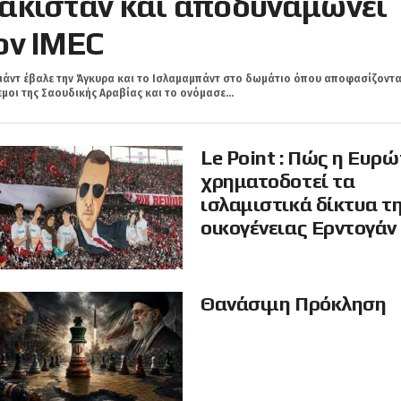
ακιστάν και αποδυναμώνει
ον IMEC
ιάντ έβαλε την Άγκυρα και τo Ισλαμαμπάντ στο δωμάτιο όπου αποφασίζοντα
μοι της Σαουδικής Αραβίας και το ονόμασε...
Le Point : Πώς η Ευρ
χρηματοδοτεί τα
ισλαμιστικά δίκτυα τ
οικογένειας Ερντογάν
Θανάσιμη Πρόκληση