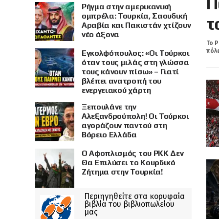
Π
Ρήγμα στην αμερικανική
ομπρέλα: Τουρκία, Σαουδική
τ
Αραβία και Πακιστάν χτίζουν
νέο άξονα
Το Ρ
πόλε
Εγκολφόπουλος: «Οι Τούρκοι
όταν τους μιλάς στη γλώσσα
τους κάνουν πίσω» – Γιατί
βλέπει ανατροπή του
ενεργειακού χάρτη
Ξεπουλάνε την
Αλεξανδρούπολη! Οι Τούρκοι
αγοράζουν παντού στη
Βόρειο Ελλάδα
Ο Αφοπλισμός του PKK Δεν
Θα Επιλύσει το Κουρδικό
Ζήτημα στην Τουρκία!
Περιηγηθείτε στα κορυφαία
βιβλία του βιβλιοπωλείου
μας