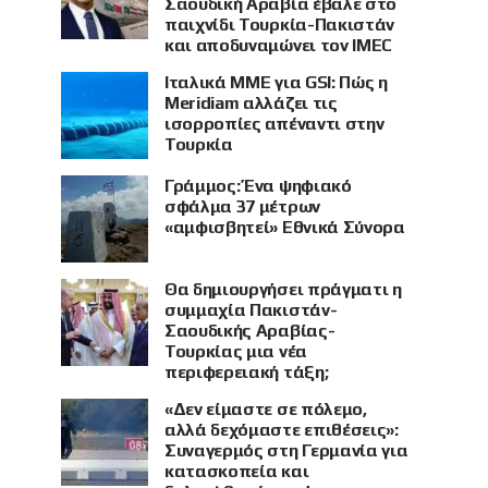
Σαουδική Αραβία έβαλε στο
παιχνίδι Τουρκία-Πακιστάν
και αποδυναμώνει τον IMEC
Ιταλικά ΜΜΕ για GSI: Πώς η
Meridiam αλλάζει τις
ισορροπίες απέναντι στην
Τουρκία
Γράμμος: Ένα ψηφιακό
σφάλμα 37 μέτρων
«αμφισβητεί» Εθνικά Σύνορα
Θα δημιουργήσει πράγματι η
συμμαχία Πακιστάν-
Σαουδικής Αραβίας-
Τουρκίας μια νέα
περιφερειακή τάξη;
«Δεν είμαστε σε πόλεμο,
αλλά δεχόμαστε επιθέσεις»:
Συναγερμός στη Γερμανία για
κατασκοπεία και