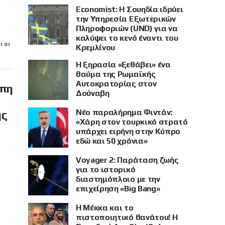
Economist: Η Σουηδία ιδρύει
την Υπηρεσία Εξωτερικών
Πληροφοριών (UND) για να
καλύψει το κενό έναντι του
ι οι
Κρεμλίνου
Η ξηρασία «ξεθάβει» ένα
θαύμα της Ρωμαϊκής
Αυτοκρατορίας στον
ώπη
Δούναβη
Νέο παραλήρημα Φιντάν:
ης
«Χάρη στον τουρκικό στρατό
υπάρχει ειρήνη στην Κύπρο
εδώ και 50 χρόνια»
Voyager 2: Παράταση ζωής
για το ιστορικό
διαστημόπλοιο με την
επιχείρηση «Big Bang»
Η Μέκκα και το
πιστοποιητικό θανάτου! Η