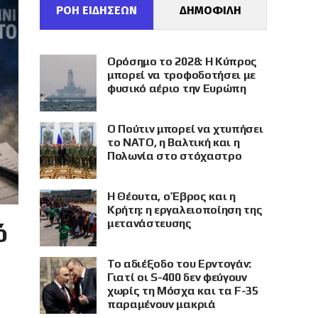
ΡΟΗ ΕΙΔΗΣΕΩΝ
ΔΗΜΟΦΙΛΗ
Ορόσημο το 2028: Η Κύπρος
μπορεί να τροφοδοτήσει με
φυσικό αέριο την Ευρώπη
Ο Πούτιν μπορεί να χτυπήσει
το ΝΑΤΟ, η Βαλτική και η
Πολωνία στο στόχαστρο
Η Θέουτα, ο Έβρος και η
Κρήτη: η εργαλειοποίηση της
μετανάστευσης
ό
Το αδιέξοδο του Ερντογάν:
Γιατί οι S-400 δεν φεύγουν
χωρίς τη Μόσχα και τα F-35
παραμένουν μακριά