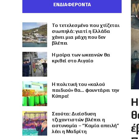
ΕΝΔΙΑΦΕΡΟΝΤΑ
Το τετελεσμένο που χτίζεται
σιωπηλά: γιατί η Ελλάδα
χάνει μια μάχη που δεν
βλέπει
Η μοίρα των ωκεανών θα
κριθεί στο Αιγαίο
Η πολιτική του «καλού
παιδιού» θα… φουντάρει την
Κύπρο!
Η
θ
Σεούτα: Διείσδυση
τζιχαντιστών βλέπει η
έ
αστυνομία – “Καμία απειλή”
λέει η Μαδρίτη