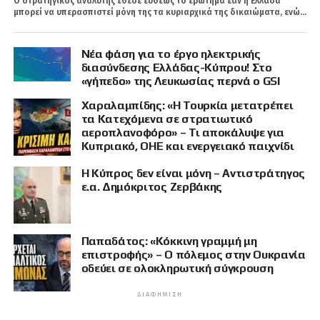
Ο στρατηγικός αναλυτής έθεσε ευθέως το ερώτημα εάν η Ελλάδα
μπορεί να υπερασπιστεί μόνη της τα κυριαρχικά της δικαιώματα, ενώ...
Νέα φάση για το έργο ηλεκτρικής
διασύνδεσης Ελλάδας-Κύπρου! Στο
«γήπεδο» της Λευκωσίας περνά ο GSI
Χαραλαμπίδης: «Η Τουρκία μετατρέπει
τα Κατεχόμενα σε στρατιωτικό
αεροπλανοφόρο» – Τι αποκάλυψε για
Κυπριακό, ΟΗΕ και ενεργειακό παιχνίδι
Η Κύπρος δεν είναι μόνη – Αντιστράτηγος
ε.α. Δημόκριτος Ζερβάκης
Παπαδάτος: «Κόκκινη γραμμή μη
επιστροφής» – Ο πόλεμος στην Ουκρανία
οδεύει σε ολοκληρωτική σύγκρουση
ΔΙΑΦΉΜΙΣΗ