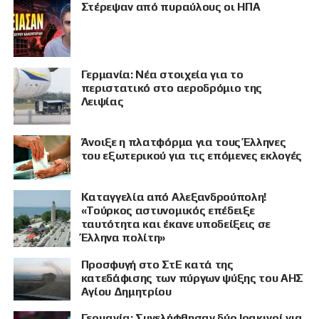
Στέρεψαν από πυραύλους οι ΗΠΑ
Γερμανία: Νέα στοιχεία για το
περιστατικό στο αεροδρόμιο της
Λειψίας
Άνοιξε η πλατφόρμα για τους Έλληνες
του εξωτερικού για τις επόμενες εκλογές
Καταγγελία από Αλεξανδρούπολη!
«Τούρκος αστυνομικός επέδειξε
ΠΡΟΒΟΛΗ
ταυτότητα και έκανε υποδείξεις σε
Έλληνα πολίτη»
Προσφυγή στο ΣτΕ κατά της
κατεδάφισης των πύργων ψύξης του ΑΗΣ
Αγίου Δημητρίου
Γερμανία: Συνελήφθησαν δύο Ιρακινοί για