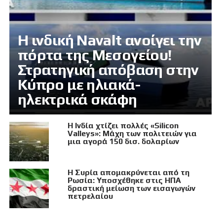
Η ινδική Navalt ανοίγει την
πόρτα της Μεσογείου!
Στρατηγική απόβαση στην
Κύπρο με ηλιακά-
ηλεκτρικά σκάφη
Η Ινδία χτίζει πολλές «Silicon
Valleys»: Μάχη των πολιτειών για
μια αγορά 150 δισ. δολαρίων
Η Συρία απομακρύνεται από τη
Ρωσία: Υποσχέθηκε στις ΗΠΑ
δραστική μείωση των εισαγωγών
πετρελαίου