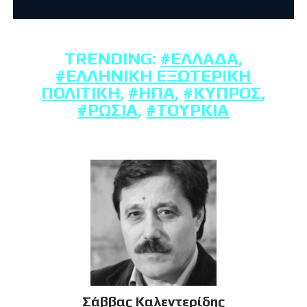
TRENDING:
#ΕΛΛΆΔΑ
,
#ΕΛΛΗΝΙΚΉ ΕΞΩΤΕΡΙΚΉ
ΠΟΛΙΤΙΚΉ
,
#ΗΠΑ
,
#ΚΎΠΡΟΣ
,
#ΡΩΣΊΑ
,
#ΤΟΥΡΚΊΑ
Σάββας Καλεντερίδης