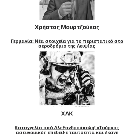
Χρήστος Μουρτζούκος
Γερμανία: Νέα στοιχεία για το περιστατικό στο
αεροδρόμιο της Λειψίας
XAK
Καταγγελία από Αλεξανδρούπολη! «Τούρκος
αστυνομικός επέδειξε ταυτότητα και έκανε