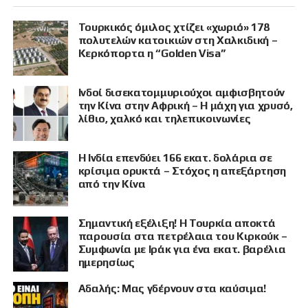
Τουρκικός όμιλος χτίζει «χωριό» 178
πολυτελών κατοικιών στη Χαλκιδική –
Κερκόπορτα η “Golden Visa”
Ινδοί δισεκατομμυριούχοι αμφισβητούν
την Κίνα στην Αφρική – Η μάχη για χρυσό,
λίθιο, χαλκό και τηλεπικοινωνίες
Η Ινδία επενδύει 166 εκατ. δολάρια σε
κρίσιμα ορυκτά – Στόχος η απεξάρτηση
από την Κίνα
Σημαντική εξέλιξη! Η Τουρκία αποκτά
παρουσία στα πετρέλαια του Κιρκούκ –
Συμφωνία με Ιράκ για ένα εκατ. βαρέλια
ημερησίως
Αδαλής: Μας γδέρνουν στα καύσιμα!