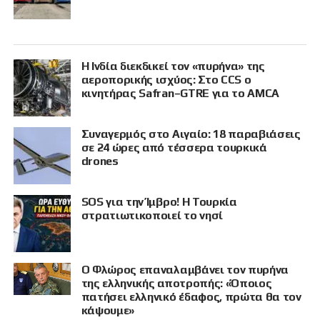
Η Ινδία διεκδικεί τον «πυρήνα» της
αεροπορικής ισχύος: Στο CCS ο
κινητήρας Safran–GTRE για το AMCA
Συναγερμός στο Αιγαίο: 18 παραβιάσεις
σε 24 ώρες από τέσσερα τουρκικά
drones
SOS για την Ίμβρο! Η Τουρκία
στρατιωτικοποιεί το νησί
Ο Φλώρος επαναλαμβάνει τον πυρήνα
της ελληνικής αποτροπής: «Όποιος
πατήσει ελληνικό έδαφος, πρώτα θα τον
κάψουμε»