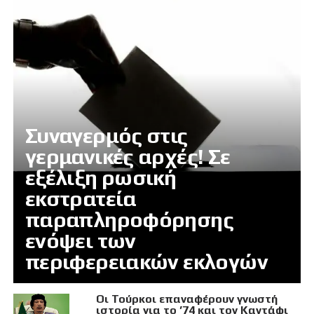
Συναγερμός στις
γερμανικές αρχές! Σε
εξέλιξη ρωσική
εκστρατεία
παραπληροφόρησης
ενόψει των
περιφερειακών εκλογών
Οι Τούρκοι επαναφέρουν γνωστή
ιστορία για το ’74 και τον Καντάφι