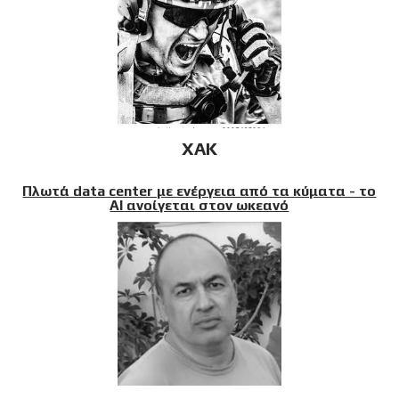
XAK
Πλωτά data center με ενέργεια από τα κύματα - το
AI ανοίγεται στον ωκεανό