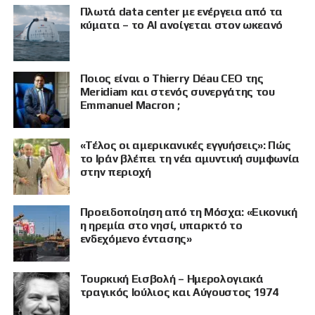
Πλωτά data center με ενέργεια από τα
κύματα – το AI ανοίγεται στον ωκεανό
Ποιος είναι ο Thierry Déau CEO της
Meridiam και στενός συνεργάτης του
Emmanuel Macron ;
«Τέλος οι αμερικανικές εγγυήσεις»: Πώς
το Ιράν βλέπει τη νέα αμυντική συμφωνία
στην περιοχή
Προειδοποίηση από τη Μόσχα: «Εικονική
η ηρεμία στο νησί, υπαρκτό το
ενδεχόμενο έντασης»
Τουρκική Εισβολή – Ημερολογιακά
ΠΡΟΒΟΛΗ
τραγικός Ιούλιος και Αύγουστος 1974