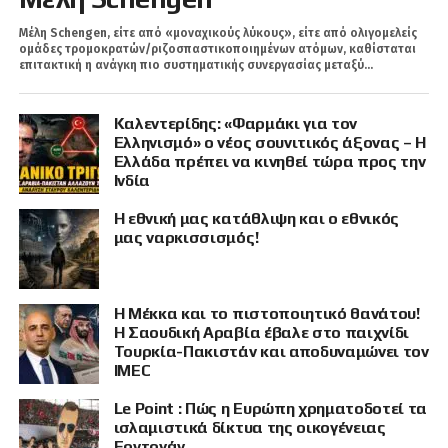
Μέλη Schengen, είτε από «μοναχικούς λύκους», είτε από ολιγομελείς
ομάδες τρομοκρατών/ριζοσπαστικοποιημένων ατόμων, καθίσταται
επιτακτική η ανάγκη πιο συστηματικής συνεργασίας μεταξύ...
Καλεντερίδης: «Φαρμάκι για τον
Ελληνισμό» ο νέος σουνιτικός άξονας – Η
Ελλάδα πρέπει να κινηθεί τώρα προς την
Ινδία
Η εθνική μας κατάθλιψη και ο εθνικός
μας ναρκισσισμός!
Η Μέκκα και το πιστοποιητικό θανάτου!
Η Σαουδική Αραβία έβαλε στο παιχνίδι
Τουρκία-Πακιστάν και αποδυναμώνει τον
IMEC
Le Point : Πώς η Ευρώπη χρηματοδοτεί τα
ισλαμιστικά δίκτυα της οικογένειας
Ερντογάν