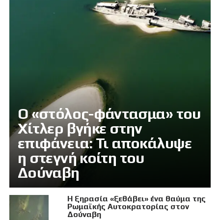
Ο «στόλος-φάντασμα» του
Χίτλερ βγήκε στην
επιφάνεια: Τι αποκάλυψε
η στεγνή κοίτη του
Δούναβη
Η ξηρασία «ξεθάβει» ένα θαύμα της
Ρωμαϊκής Αυτοκρατορίας στον
Δούναβη