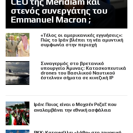
CEO της Meridiam και
στενός συνεργάτης του
Emmanuel Macron ;
«Τέλος οι αμερικανικές εγγυήσεις»:
Πώς το Ιράν βλέπει τη νέα αμυντική
συμφωνία στην περιοχή
Συναγερμός στο βρετανικό
υπουργείο Άμυνας: Κατασκοπευτικά
drones του Βασιλικού Ναυτικού
έστελναν σήματα σε κινεζική IP
Ιράν: Ποιος είναι ο Μοχσέν Ρεζαΐ που
αναλαμβάνει την εθνική ασφάλεια
PKK: Καταγγέλλει «λάθη» στο τουρκικό