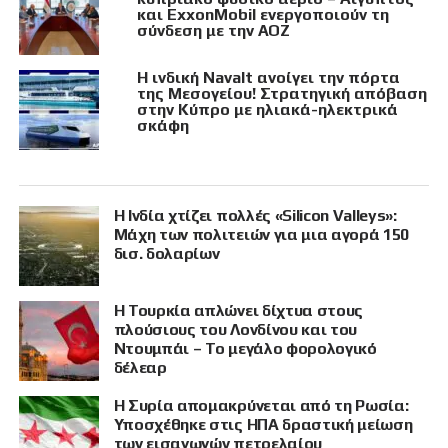
και ExxonMobil ενεργοποιούν τη
σύνδεση με την ΑΟΖ
Η ινδική Navalt ανοίγει την πόρτα
της Μεσογείου! Στρατηγική απόβαση
στην Κύπρο με ηλιακά-ηλεκτρικά
σκάφη
Η Ινδία χτίζει πολλές «Silicon Valleys»:
Μάχη των πολιτειών για μια αγορά 150
δισ. δολαρίων
Η Τουρκία απλώνει δίχτυα στους
πλούσιους του Λονδίνου και του
Ντουμπάι – Το μεγάλο φορολογικό
δέλεαρ
Η Συρία απομακρύνεται από τη Ρωσία:
Υποσχέθηκε στις ΗΠΑ δραστική μείωση
των εισαγωγών πετρελαίου