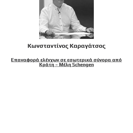
Κωνσταντίνος Καραγάτσος
Επαναφορά ελέγχων σε εσωτερικά σύνορα από
Κράτη – Μέλη Schengen