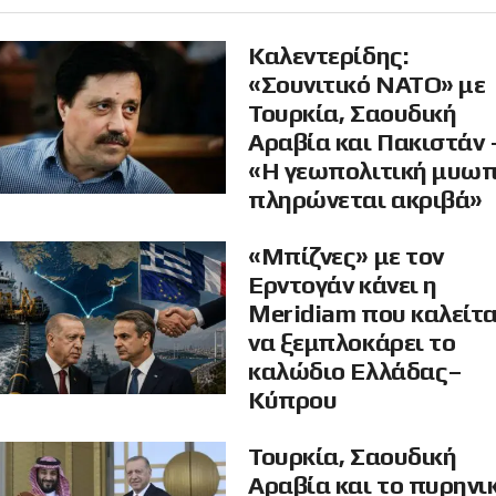
Καλεντερίδης:
«Σουνιτικό ΝΑΤΟ» με
Τουρκία, Σαουδική
Αραβία και Πακιστάν 
«Η γεωπολιτική μυω
πληρώνεται ακριβά»
«Μπίζνες» με τον
Ερντογάν κάνει η
Meridiam που καλείτα
να ξεμπλοκάρει το
καλώδιο Ελλάδας–
Κύπρου
Τουρκία, Σαουδική
Αραβία και το πυρηνι