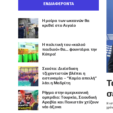
ΕΝΔΙΑΦΕΡΟΝΤΑ
Η μοίρα των ωκεανών θα
κριθεί στο Αιγαίο
Η πολιτική του «καλού
παιδιού» θα… φουντάρει την
Κύπρο!
Σεούτα: Διείσδυση
τζιχαντιστών βλέπει η
αστυνομία – “Καμία απειλή”
Τ
λέει η Μαδρίτη
σ
Ρήγμα στην αμερικανική
ομπρέλα: Τουρκία, Σαουδική
Αραβία και Πακιστάν χτίζουν
Η ισ
νέο άξονα
χρόν