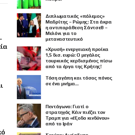
Διπλωματικός «πόλεμος»
Μαδρίτης – Ρώμης: Στα άκρα
η αντιπαράθεση Σάντσεθ –
Μελόνι για το
–
μεταναστευτικό
πία
«Χρυσή» ενεργειακή προίκα
1,5 δισ. ευρώ: Ο μεγάλος
τουρκικός κερδισμένος πίσω
από τα έργα της Κρήτης!
Τόση αγάπη και τόσος πόνος
σε ένα μνήμα…
ι
Πεντάγωνο: Γιατί ο
στρατηγός Κέιν πιέζει τον
Τραμπ για «έξοδο κινδύνου»
από το Ιράν
κό