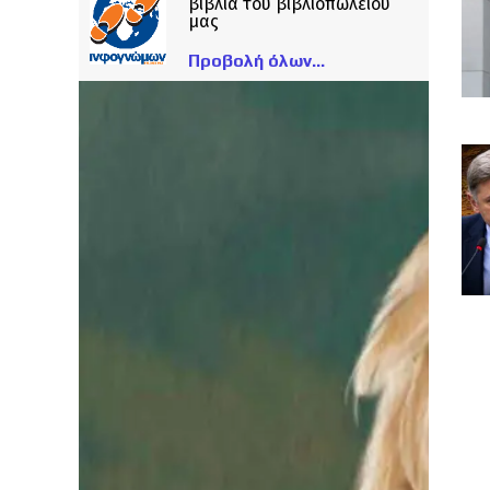
βιβλία του βιβλιοπωλείου
μας
Προβολή όλων