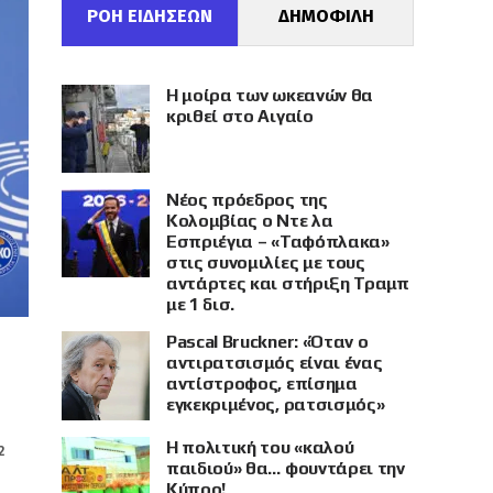
ΡΟΗ ΕΙΔΗΣΕΩΝ
ΔΗΜΟΦΙΛΗ
Η μοίρα των ωκεανών θα
κριθεί στο Αιγαίο
Νέος πρόεδρος της
Κολομβίας ο Ντε λα
Εσπριέγια – «Ταφόπλακα»
στις συνομιλίες με τους
αντάρτες και στήριξη Τραμπ
με 1 δισ.
Pascal Bruckner: «Όταν ο
αντιρατσισμός είναι ένας
αντίστροφος, επίσημα
εγκεκριμένος, ρατσισμός»
Η πολιτική του «καλού
2
παιδιού» θα… φουντάρει την
Κύπρο!