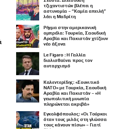
Σεούτα: Διείσδυση
τζιχαντιστών βλέπει η
αστυνομία – “Καμία απειλή”
λέει η Μαδρίτη
Ρήγμα στην αμερικανική
ομπρέλα: Τουρκία, Σαουδική
Αραβία και Πακιστάν χτίζουν
ά
νέο άξονα
Le Figaro : Η Γαλλία
διολισθαίνει προς τον
αυταρχισμό
Καλεντερίδης: «Σουνιτικό
ΝΑΤΟ» με Τουρκία, Σαουδική
Αραβία και Πακιστάν – «Η
γεωπολιτική μυωπία
πληρώνεται ακριβά»
Εγκολφόπουλος: «Οι Τούρκοι
όταν τους μιλάς στη γλώσσα
τους κάνουν πίσω» – Γιατί