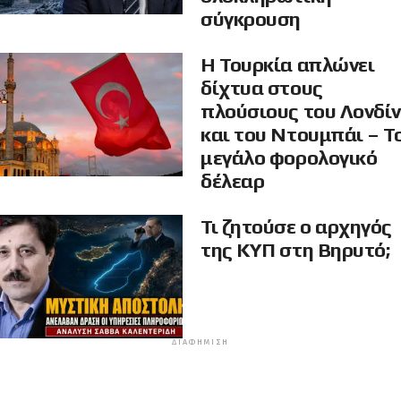
σύγκρουση
Η Τουρκία απλώνει
δίχτυα στους
πλούσιους του Λονδί
και του Ντουμπάι – Τ
μεγάλο φορολογικό
δέλεαρ
Τι ζητούσε ο αρχηγός
της ΚΥΠ στη Βηρυτό;
ΔΙΑΦΉΜΙΣΗ