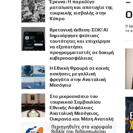
–
Έρευνα: Η παραλίγο
ματαίωση και αποτυχία της
Ο
τουρκικής εισβολής στην
Κύπρο
Ο Δρ
Βρετανική έκθεση-ΣΟΚ! AI
το e
δημιούργησε ψεύτικες
ταυτότητες και επιχείρησε
να εξαπατήσει
προγραμματιστές σε δοκιμή
κυβερνοασφάλειας
Η Εθνική Φρουρά σε κοινές
ασκήσεις με γαλλική
φρεγάτα στην Ανατολική
Μεσόγειο
Στο μικροσκόπιο του
τουρκικού Συμβουλίου
Εθνικής Ασφάλειας
Ανατολική Μεσόγειος,
Ουκρανία και Μέση Ανατολή
Περιηγηθείτε στα κορυφαία
βιβλία του βιβλιοπωλείου