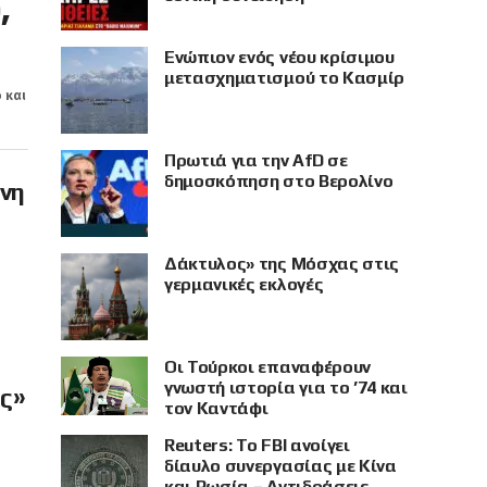
,
Eνώπιον ενός νέου κρίσιμου
μετασχηματισμού το Κασμίρ
 και
Πρωτιά για την AfD σε
δημοσκόπηση στο Βερολίνο
όνη
Δάκτυλος» της Μόσχας στις
γερμανικές εκλογές
Οι Τούρκοι επαναφέρουν
γνωστή ιστορία για το ’74 και
ής»
τον Καντάφι
Reuters: Το FBI ανοίγει
δίαυλο συνεργασίας με Κίνα
και Ρωσία – Αντιδράσεις