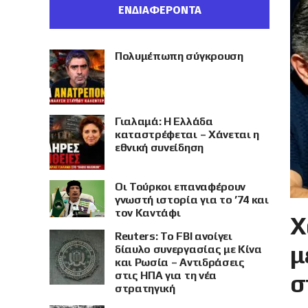
ΕΝΔΙΑΦΕΡΟΝΤΑ
Πολυμέπωπη σύγκρουση
Γιαλαμά: Η Ελλάδα
καταστρέφεται – Χάνεται η
εθνική συνείδηση
Οι Τούρκοι επαναφέρουν
γνωστή ιστορία για το ’74 και
τον Καντάφι
Χ
Reuters: Το FBI ανοίγει
μ
δίαυλο συνεργασίας με Κίνα
και Ρωσία – Αντιδράσεις
στις ΗΠΑ για τη νέα
σ
στρατηγική