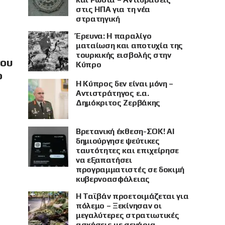
στις ΗΠΑ για τη νέα
στρατηγική
Έρευνα: Η παραλίγο
ματαίωση και αποτυχία της
τουρκικής εισβολής στην
νου
Κύπρο
ο
Η Κύπρος δεν είναι μόνη –
Αντιστράτηγος ε.α.
Δημόκριτος Ζερβάκης
Βρετανική έκθεση-ΣΟΚ! AI
δημιούργησε ψεύτικες
ταυτότητες και επιχείρησε
να εξαπατήσει
προγραμματιστές σε δοκιμή
κυβερνοασφάλειας
Η Ταϊβάν προετοιμάζεται για
πόλεμο – Ξεκίνησαν οι
μεγαλύτερες στρατιωτικές
ασκήσεις με σενάρια