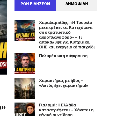
ΡΟΗ ΕΙΔΗΣΕΩΝ
ΔΗΜΟΦΙΛΗ
Χαραλαμπίδης: «Η Τουρκία
μετατρέπει τα Κατεχόμενα
σε στρατιωτικό
αεροπλανοφόρο» – Τι
αποκάλυψε για Κυπριακό,
ΟΗΕ και ενεργειακό παιχνίδι
Πολυμέπωπη σύγκρουση
Χαρακτήρας με ήθος –
«Αυτός έχει χαρακτήρα!»
ο»
Γιαλαμά: Η Ελλάδα
καταστρέφεται – Χάνεται η
εθνική συνείδηση