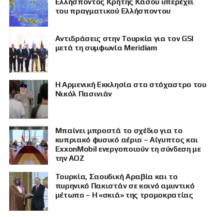
Ελλήσποντος Κρήτης Κάσου υπερέχει
του πραγματικού Ελλήσποντου
Αντιδράσεις στην Τουρκία για τον GSI
μετά τη συμφωνία Meridiam
Η Αρμενική Εκκλησία στο στόχαστρο του
Νικόλ Πασινιάν
Μπαίνει μπροστά το σχέδιο για το
κυπριακό φυσικό αέριο – Αίγυπτος και
ExxonMobil ενεργοποιούν τη σύνδεση με
την ΑΟΖ
Τουρκία, Σαουδική Αραβία και το
πυρηνικό Πακιστάν σε κοινό αμυντικό
μέτωπο – Η «σκιά» της τρομοκρατίας