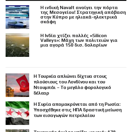
Η ινδική Navalt ανοίγει την πόρτα
της Μεσογείου! Στρατηγική απόβαση
στην Κύπρο με ηλιακά-ηλεκτρικά
σκάφη
Η Ινδία χτίζει πολλές «Silicon
Valleys»: Μάχη των πολιτειών για
μια αγορά 150 δισ. δολαρίων
Η Τουρκία απλώνει δίχτυα στους
πλούσιους του Λονδίνου και του
Ντουμπάι – Το μεγάλο φορολογικό
δέλεαρ
Η Συρία απομακρύνεται από τη Ρωσία:
Υποσχέθηκε στις ΗΠΑ δραστική μείωση
των εισαγωγών πετρελαίου