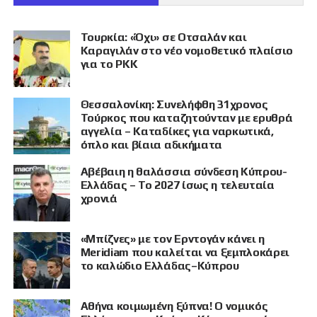
Τουρκία: «Όχι» σε Οτσαλάν και
Καραγιλάν στο νέο νομοθετικό πλαίσιο
για το PKK
Θεσσαλονίκη: Συνελήφθη 31χρονος
Τούρκος που καταζητούνταν με ερυθρά
αγγελία – Καταδίκες για ναρκωτικά,
όπλο και βίαια αδικήματα
Αβέβαιη η θαλάσσια σύνδεση Κύπρου-
Ελλάδας – Το 2027 ίσως η τελευταία
χρονιά
«Μπίζνες» με τον Ερντογάν κάνει η
Meridiam που καλείται να ξεμπλοκάρει
το καλώδιο Ελλάδας–Κύπρου
Αθήνα κοιμωμένη ξύπνα! Ο νομικός
ΠΡΟΒΟΛΗ