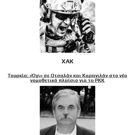
XAK
Τουρκία: «Όχι» σε Οτσαλάν και Καραγιλάν στο νέο
νομοθετικό πλαίσιο για το PKK