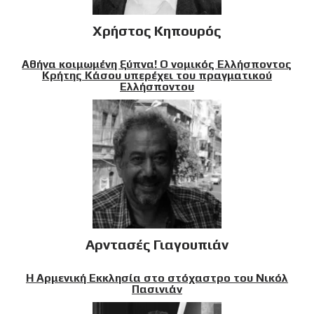
Χρήστος Κηπουρός
Αθήνα κοιμωμένη ξύπνα! Ο νομικός Ελλήσποντος
Κρήτης Κάσου υπερέχει του πραγματικού
Ελλήσποντου
Αρντασές Γιαγουπιάν
Η Αρμενική Εκκλησία στο στόχαστρο του Νικόλ
Πασινιάν