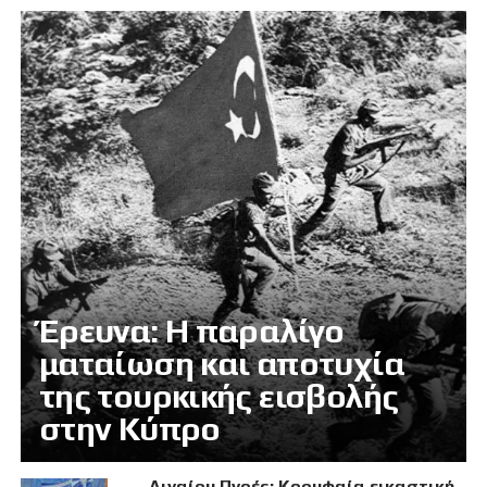
Έρευνα: Η παραλίγο
ματαίωση και αποτυχία
της τουρκικής εισβολής
στην Κύπρο
Αιγαίου Πνοές: Κορυφαία εικαστική