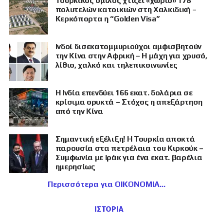
Τουρκικός όμιλος χτίζει «χωριό» 178
πολυτελών κατοικιών στη Χαλκιδική –
Κερκόπορτα η “Golden Visa”
Ινδοί δισεκατομμυριούχοι αμφισβητούν
την Κίνα στην Αφρική – Η μάχη για χρυσό,
λίθιο, χαλκό και τηλεπικοινωνίες
Η Ινδία επενδύει 166 εκατ. δολάρια σε
κρίσιμα ορυκτά – Στόχος η απεξάρτηση
από την Κίνα
Σημαντική εξέλιξη! Η Τουρκία αποκτά
παρουσία στα πετρέλαια του Κιρκούκ –
Συμφωνία με Ιράκ για ένα εκατ. βαρέλια
ημερησίως
Περισσότερα για ΟΙΚΟΝΟΜΙΑ
ΙΣΤΟΡΙΑ