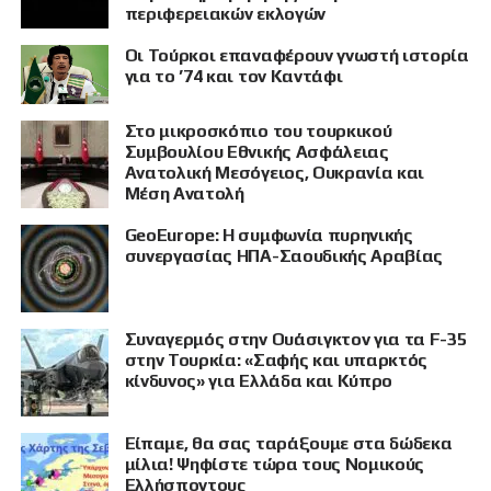
περιφερειακών εκλογών
Οι Τούρκοι επαναφέρουν γνωστή ιστορία
για το ’74 και τον Καντάφι
Στο μικροσκόπιο του τουρκικού
Συμβουλίου Εθνικής Ασφάλειας
Ανατολική Μεσόγειος, Ουκρανία και
Μέση Ανατολή
GeoEurope: Η συμφωνία πυρηνικής
συνεργασίας ΗΠΑ-Σαουδικής Αραβίας
Συναγερμός στην Ουάσιγκτον για τα F-35
στην Τουρκία: «Σαφής και υπαρκτός
κίνδυνος» για Ελλάδα και Κύπρο
Είπαμε, θα σας ταράξουμε στα δώδεκα
μίλια! Ψηφίστε τώρα τους Νομικούς
Ελλήσποντους