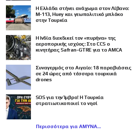
Η Ελλάδα στήνει ανάχωμα στον Λίβανο:
M-113, Huey και γεωπολιτικό μπλόκο
στην Τουρκία
Η Ινδία διεκδικεί τον «πυρήνα» της
αεροπορικής ισχύος: Στο CCS ο
κινητήρας Safran–GTRE για το AMCA
Συναγερμός στο Αιγαίο: 18 παραβιάσεις
σε 24 ώρες από τέσσερα τουρκικά
drones
SOS για την Ίμβρο! Η Τουρκία
στρατιωτικοποιεί το νησί
Περισσότερα για ΑΜΥΝΑ