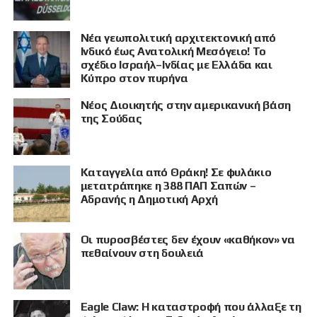
Νέα γεωπολιτική αρχιτεκτονική από
Ινδικό έως Ανατολική Μεσόγειο! Το
σχέδιο Ισραήλ–Ινδίας με Ελλάδα και
Κύπρο στον πυρήνα
Νέος Διοικητής στην αμερικανική βάση
της Σούδας
ΠΡΟΒΟΛΗ
Καταγγελία από Θράκη! Σε φυλάκιο
μετατράπηκε η 388 ΠΑΠ Σαπών –
Αδρανής η Δημοτική Αρχή
Οι πυροσβέστες δεν έχουν «καθήκον» να
πεθαίνουν στη δουλειά
Eagle Claw: Η καταστροφή που άλλαξε τη