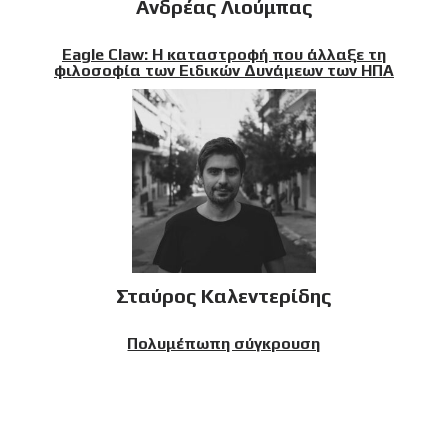
Ανδρέας Λιούμπας
Eagle Claw: Η καταστροφή που άλλαξε τη
φιλοσοφία των Ειδικών Δυνάμεων των ΗΠΑ
Σταύρος Καλεντερίδης
Πολυμέπωπη σύγκρουση