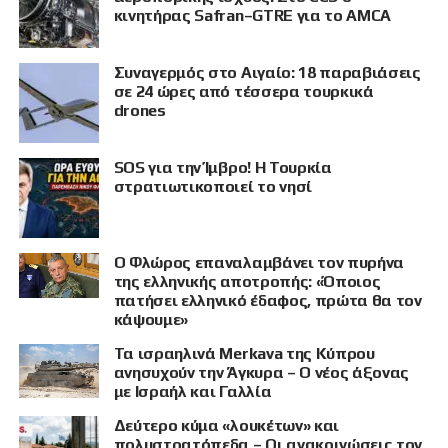
κινητήρας Safran–GTRE για το AMCA
Συναγερμός στο Αιγαίο: 18 παραβιάσεις
σε 24 ώρες από τέσσερα τουρκικά
drones
SOS για την Ίμβρο! Η Τουρκία
στρατιωτικοποιεί το νησί
Ο Φλώρος επαναλαμβάνει τον πυρήνα
της ελληνικής αποτροπής: «Όποιος
πατήσει ελληνικό έδαφος, πρώτα θα τον
κάψουμε»
Τα ισραηλινά Merkava της Κύπρου
ανησυχούν την Άγκυρα – Ο νέος άξονας
με Ισραήλ και Γαλλία
Δεύτερο κύμα «λουκέτων» και
πολυστρατόπεδα – Οι ανακοινώσεις τον