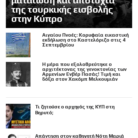
ματαίωση και αποτυχία
της τουρκικής εισβολής
στην Κύπρο
Αιγαίου Πνοές: Κορυφαία εικαστική
εκδήλωση στο Καστελόριζο στις 4
Σεπτεμβρίου
Η μέρα που εξολοθρεύτηκε ο
αρχιτέκτονας της γενοκτονίας των
Αρμενίων Ενβέρ Πασάς! Τιμή και
δόξα στον Χακόμπ Μελκουμιάν
Τι ζητούσε ο αρχηγός της ΚΥΠ στη
Βηρυτό;
Απάντηση στον καθηγητή Νότη Μαριά