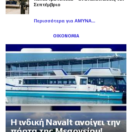
Σεπτέμβριο
Περισσότερα για ΑΜΥΝΑ
ΟΙΚΟΝΟΜΙΑ
Η ινδική Navalt ανοίγει την
πόρτα της Μεσογείου!