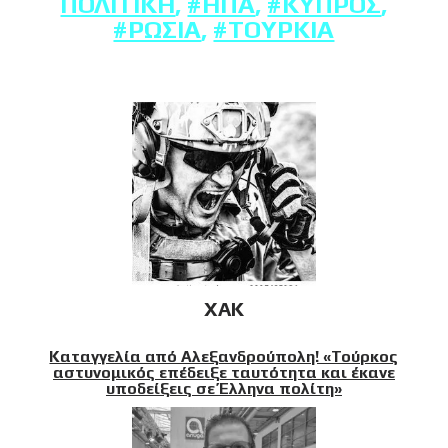
ΠΟΛΙΤΙΚΉ
,
#ΗΠΑ
,
#ΚΎΠΡΟΣ
,
#ΡΩΣΊΑ
,
#ΤΟΥΡΚΊΑ
XAK
Καταγγελία από Αλεξανδρούπολη! «Τούρκος
αστυνομικός επέδειξε ταυτότητα και έκανε
υποδείξεις σε Έλληνα πολίτη»