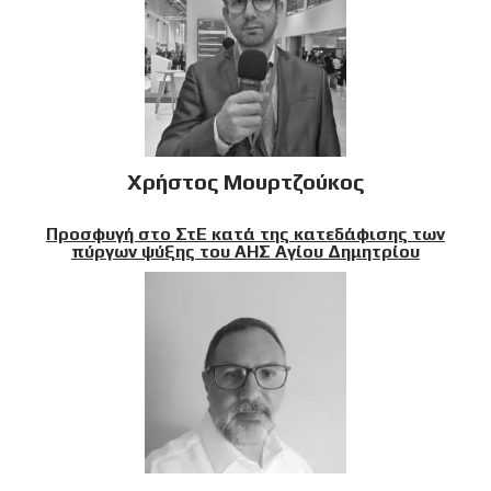
Χρήστος Μουρτζούκος
Προσφυγή στο ΣτΕ κατά της κατεδάφισης των
πύργων ψύξης του ΑΗΣ Αγίου Δημητρίου