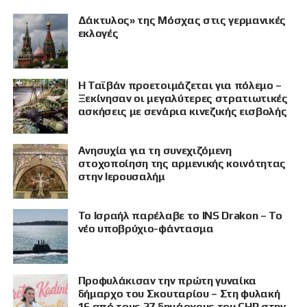
Δάκτυλος» της Μόσχας στις γερμανικές
εκλογές
Η Ταϊβάν προετοιμάζεται για πόλεμο –
Ξεκίνησαν οι μεγαλύτερες στρατιωτικές
ασκήσεις με σενάρια κινεζικής εισβολής
Ανησυχία για τη συνεχιζόμενη
στοχοποίηση της αρμενικής κοινότητας
στην Ιερουσαλήμ
Το Ισραήλ παρέλαβε το INS Drakon – Το
νέο υποβρύχιο-φάντασμα
Προφυλάκισαν την πρώτη γυναίκα
δήμαρχο του Σκουταρίου – Στη φυλακή
16 από τους 27 δημάρχους του CHP στην