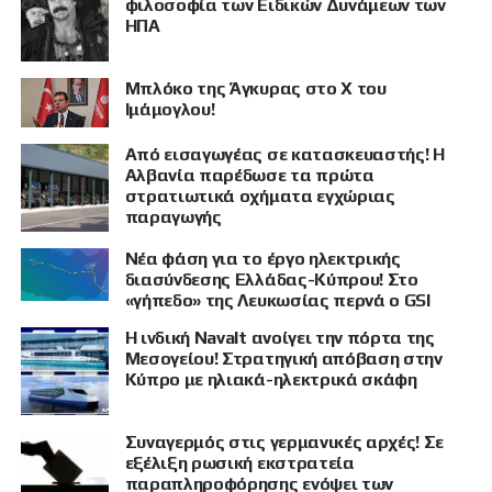
φιλοσοφία των Ειδικών Δυνάμεων των
ΗΠΑ
Μπλόκο της Άγκυρας στο X του
Ιμάμογλου!
Από εισαγωγέας σε κατασκευαστής! Η
Αλβανία παρέδωσε τα πρώτα
στρατιωτικά οχήματα εγχώριας
παραγωγής
Νέα φάση για το έργο ηλεκτρικής
διασύνδεσης Ελλάδας-Κύπρου! Στο
«γήπεδο» της Λευκωσίας περνά ο GSI
Η ινδική Navalt ανοίγει την πόρτα της
Μεσογείου! Στρατηγική απόβαση στην
Κύπρο με ηλιακά-ηλεκτρικά σκάφη
Συναγερμός στις γερμανικές αρχές! Σε
εξέλιξη ρωσική εκστρατεία
παραπληροφόρησης ενόψει των