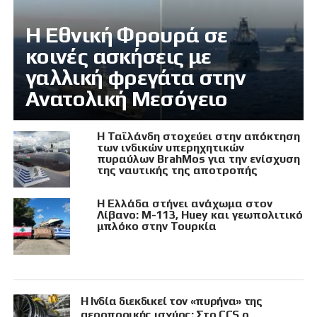
Η Εθνική Φρουρά σε
κοινές ασκήσεις με
γαλλική φρεγάτα στην
Ανατολική Μεσόγειο
Η Ταϊλάνδη στοχεύει στην απόκτηση
των ινδικών υπερηχητικών
πυραύλων BrahMos για την ενίσχυση
της ναυτικής της αποτροπής
Η Ελλάδα στήνει ανάχωμα στον
Λίβανο: M-113, Huey και γεωπολιτικό
μπλόκο στην Τουρκία
Η Ινδία διεκδικεί τον «πυρήνα» της
αεροπορικής ισχύος: Στο CCS ο