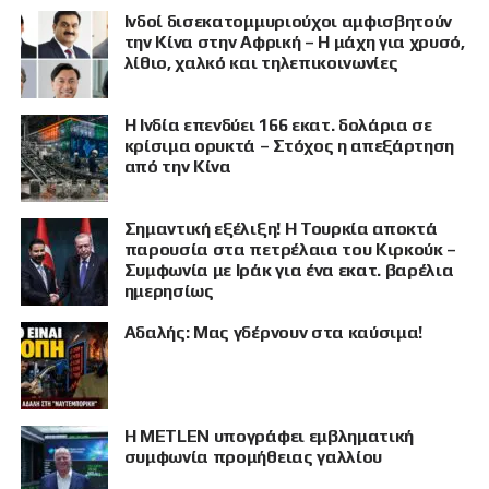
Ινδοί δισεκατομμυριούχοι αμφισβητούν
την Κίνα στην Αφρική – Η μάχη για χρυσό,
λίθιο, χαλκό και τηλεπικοινωνίες
Η Ινδία επενδύει 166 εκατ. δολάρια σε
κρίσιμα ορυκτά – Στόχος η απεξάρτηση
από την Κίνα
Σημαντική εξέλιξη! Η Τουρκία αποκτά
παρουσία στα πετρέλαια του Κιρκούκ –
Συμφωνία με Ιράκ για ένα εκατ. βαρέλια
ημερησίως
Αδαλής: Μας γδέρνουν στα καύσιμα!
Η METLEN υπογράφει εμβληματική
συμφωνία προμήθειας γαλλίου