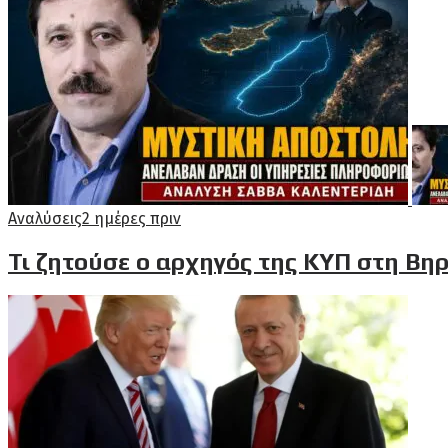
Αναλύσεις
2 ημέρες πριν
Τι ζητούσε ο αρχηγός της ΚΥΠ στη Βηρ