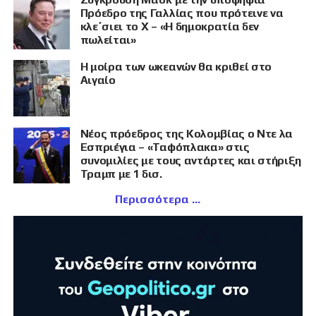
Πρόεδρο της Γαλλίας που πρότεινε να
κλε΄σιει το X – «Η δημοκρατία δεν
πωλείται»
Η μοίρα των ωκεανών θα κριθεί στο
Αιγαίο
Νέος πρόεδρος της Κολομβίας ο Ντε λα
Εσπριέγια – «Ταφόπλακα» στις
συνομιλίες με τους αντάρτες και στήριξη
Τραμπ με 1 δισ.
Περισσότερα