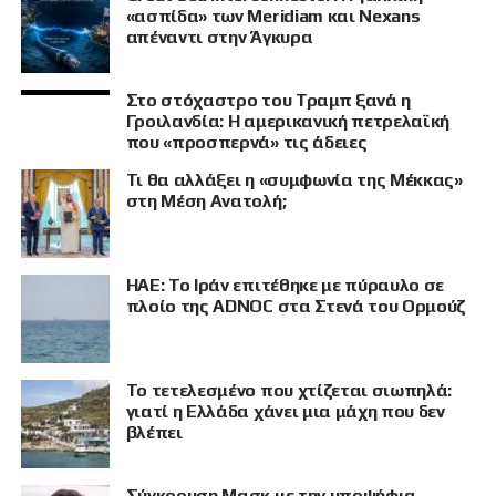
«ασπίδα» των Meridiam και Nexans
απέναντι στην Άγκυρα
Στο στόχαστρο του Τραμπ ξανά η
Γροιλανδία: Η αμερικανική πετρελαϊκή
που «προσπερνά» τις άδειες
Τι θα αλλάξει η «συμφωνία της Μέκκας»
στη Μέση Ανατολή;
ΗΑΕ: Το Ιράν επιτέθηκε με πύραυλο σε
πλοίο της ADNOC στα Στενά του Ορμούζ
Το τετελεσμένο που χτίζεται σιωπηλά:
γιατί η Ελλάδα χάνει μια μάχη που δεν
βλέπει
Σύγκρουση Μασκ με την υποψήφια