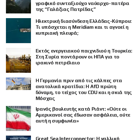
γραφικό συνταξιούχο ναύαρχο-πατέρα
της “Γαλάζιας Πατρίδας”
Ηλεκτρική διασύνδεση Ελλάδας-Κύπρου:
Τι υπόσχεται η Meridiam και τι αγνοεί η
κυπριακή πλευρά;
Εκτός ενεργειακού παιχνιδιού η Τουρκία:
Στη Συρία ποντάρουν οι ΗΠΑ για το
ιρακινό πετρέλαιο
Η Γερμανία πριν από τις κάλπες στα
ανατολικά κρατίδια: Η AfD πρώτη
δύναμη, το τείχος του CDU και η σκιά της
Μόσχας
Ιρανός βουλευτής κατά Ριάντ: «Ούτε οι
ΠΡΟΒΟΛΗ
Αμερικανοί σας έδωσαν ασφάλεια, ούτε
αυτή η συμφωνία»
Great Sea Interconnector: Η γαλλική