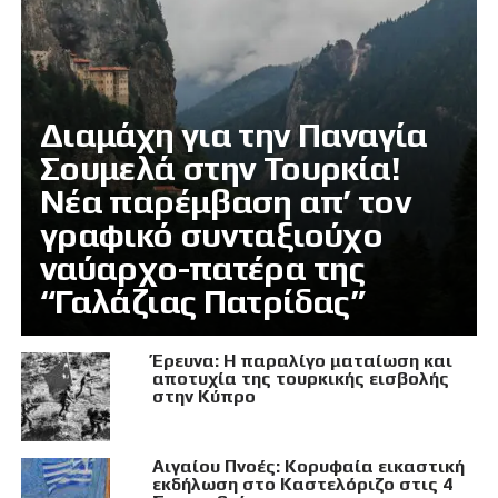
Διαμάχη για την Παναγία
Σουμελά στην Τουρκία!
Νέα παρέμβαση απ’ τον
γραφικό συνταξιούχο
ναύαρχο-πατέρα της
“Γαλάζιας Πατρίδας”
Έρευνα: Η παραλίγο ματαίωση και
αποτυχία της τουρκικής εισβολής
στην Κύπρο
Αιγαίου Πνοές: Κορυφαία εικαστική
εκδήλωση στο Καστελόριζο στις 4