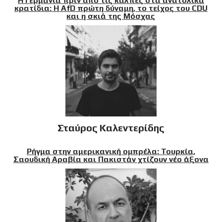
Η Γερμανία πριν από τις κάλπες στα ανατολικά
κρατίδια: Η AfD πρώτη δύναμη, το τείχος του CDU
και η σκιά της Μόσχας
Σταύρος Καλεντερίδης
Ρήγμα στην αμερικανική ομπρέλα: Τουρκία,
Σαουδική Αραβία και Πακιστάν χτίζουν νέο άξονα