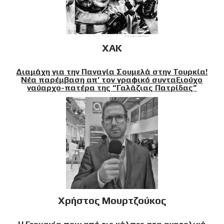
XAK
Διαμάχη για την Παναγία Σουμελά στην Τουρκία!
Νέα παρέμβαση απ’ τον γραφικό συνταξιούχο
ναύαρχο-πατέρα της “Γαλάζιας Πατρίδας”
Χρήστος Μουρτζούκος