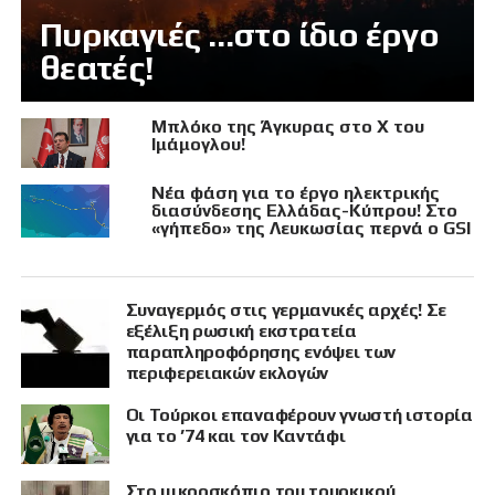
Πυρκαγιές …στο ίδιο έργο
θεατές!
Μπλόκο της Άγκυρας στο X του
Ιμάμογλου!
Νέα φάση για το έργο ηλεκτρικής
διασύνδεσης Ελλάδας-Κύπρου! Στο
«γήπεδο» της Λευκωσίας περνά ο GSI
Συναγερμός στις γερμανικές αρχές! Σε
εξέλιξη ρωσική εκστρατεία
παραπληροφόρησης ενόψει των
περιφερειακών εκλογών
Οι Τούρκοι επαναφέρουν γνωστή ιστορία
για το ’74 και τον Καντάφι
Στο μικροσκόπιο του τουρκικού