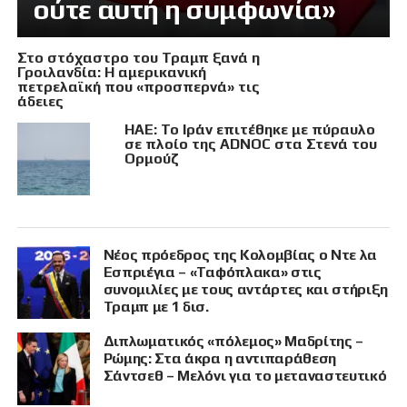
ούτε αυτή η συμφωνία»
Στο στόχαστρο του Τραμπ ξανά η
Γροιλανδία: Η αμερικανική
πετρελαϊκή που «προσπερνά» τις
άδειες
ΗΑΕ: Το Ιράν επιτέθηκε με πύραυλο
σε πλοίο της ADNOC στα Στενά του
Ορμούζ
Νέος πρόεδρος της Κολομβίας ο Ντε λα
Εσπριέγια – «Ταφόπλακα» στις
συνομιλίες με τους αντάρτες και στήριξη
Τραμπ με 1 δισ.
Διπλωματικός «πόλεμος» Μαδρίτης –
Ρώμης: Στα άκρα η αντιπαράθεση
Σάντσεθ – Μελόνι για το μεταναστευτικό