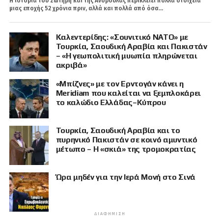
Η ιστορία του Σωτήρη και της Ανδρούλας περικλείει πολλά στοιχεία
μιας εποχής 52 χρόνια πριν, αλλά και πολλά από όσα...
Καλεντερίδης: «Σουνιτικό ΝΑΤΟ» με
Τουρκία, Σαουδική Αραβία και Πακιστάν
– «Η γεωπολιτική μυωπία πληρώνεται
ακριβά»
«Μπίζνες» με τον Ερντογάν κάνει η
Meridiam που καλείται να ξεμπλοκάρει
το καλώδιο Ελλάδας–Κύπρου
Τουρκία, Σαουδική Αραβία και το
πυρηνικό Πακιστάν σε κοινό αμυντικό
μέτωπο – Η «σκιά» της τρομοκρατίας
Ώρα μηδέν για την Ιερά Μονή στο Σινά
ΔΙΑΦΉΜΙΣΗ