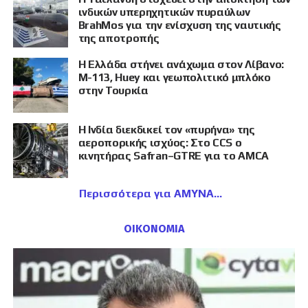
ινδικών υπερηχητικών πυραύλων
BrahMos για την ενίσχυση της ναυτικής
της αποτροπής
Η Ελλάδα στήνει ανάχωμα στον Λίβανο:
M-113, Huey και γεωπολιτικό μπλόκο
στην Τουρκία
Η Ινδία διεκδικεί τον «πυρήνα» της
αεροπορικής ισχύος: Στο CCS ο
κινητήρας Safran–GTRE για το AMCA
Περισσότερα για ΑΜΥΝΑ
ΟΙΚΟΝΟΜΙΑ