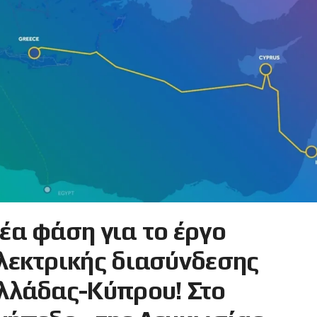
έα φάση για το έργο
λεκτρικής διασύνδεσης
λλάδας-Κύπρου! Στο