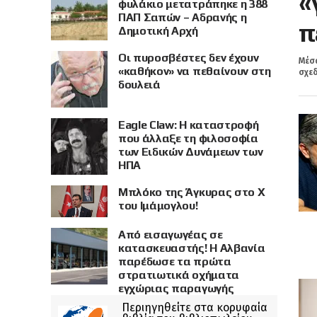
«
φυλάκιο μετατράπηκε η 388
ΠΑΠ Σαπών – Αδρανής η
π
Δημοτική Αρχή
Οι πυροσβέστες δεν έχουν
Μέσα
«καθήκον» να πεθαίνουν στη
σχεδ
δουλειά
Eagle Claw: Η καταστροφή
που άλλαξε τη φιλοσοφία
των Ειδικών Δυνάμεων των
ΗΠΑ
Μπλόκο της Άγκυρας στο X
του Ιμάμογλου!
Από εισαγωγέας σε
κατασκευαστής! Η Αλβανία
παρέδωσε τα πρώτα
στρατιωτικά οχήματα
εγχώριας παραγωγής
Περιηγηθείτε στα κορυφαία