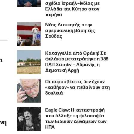
σχέδιο Ισραήλ–Ινδίας με
Ελλάδα και Κύπρο στον
πυρήνα
Νέος Διοικητής στην
αμερικανική βάση της
Σούδας
Καταγγελία από Θράκη! Σε
φυλάκιο μετατράπηκε η 388
α
ΠΑΠ Σαπών – Αδρανής η
Δημοτική Αρχή
Οι πυροσβέστες δεν έχουν
«καθήκον» να πεθαίνουν στη
δουλειά
Eagle Claw: Η καταστροφή
που άλλαξε τη φιλοσοφία
όνη
των Ειδικών Δυνάμεων των
ΗΠΑ