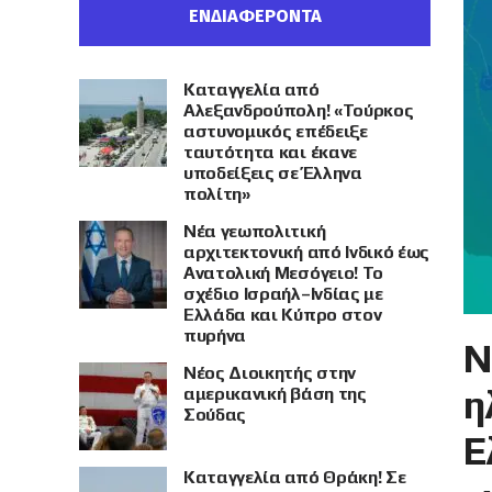
ΕΝΔΙΑΦΕΡΟΝΤΑ
Καταγγελία από
Αλεξανδρούπολη! «Τούρκος
αστυνομικός επέδειξε
ταυτότητα και έκανε
υποδείξεις σε Έλληνα
πολίτη»
Νέα γεωπολιτική
αρχιτεκτονική από Ινδικό έως
Ανατολική Μεσόγειο! Το
σχέδιο Ισραήλ–Ινδίας με
Ελλάδα και Κύπρο στον
πυρήνα
Ν
Νέος Διοικητής στην
η
αμερικανική βάση της
Σούδας
Ε
Καταγγελία από Θράκη! Σε