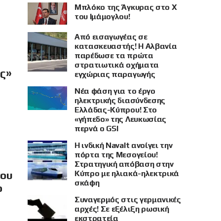
Μπλόκο της Άγκυρας στο X
του Ιμάμογλου!
Από εισαγωγέας σε
κατασκευαστής! Η Αλβανία
παρέδωσε τα πρώτα
στρατιωτικά οχήματα
ής»
εγχώριας παραγωγής
Νέα φάση για το έργο
ηλεκτρικής διασύνδεσης
Ελλάδας-Κύπρου! Στο
«γήπεδο» της Λευκωσίας
περνά ο GSI
Η ινδική Navalt ανοίγει την
πόρτα της Μεσογείου!
Στρατηγική απόβαση στην
Κύπρο με ηλιακά-ηλεκτρικά
νου
σκάφη
ο
Συναγερμός στις γερμανικές
αρχές! Σε εξέλιξη ρωσική
εκστρατεία