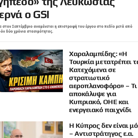
γήπεδο» της Λευκωσίας
ερνά ο GSI
 στον Σεπτέμβριο αναμένεται η επιστροφή του έργου στο πεδίο μετά από
όν δύο χρόνια στασιμότητας.
Χαραλαμπίδης: «Η
Τουρκία μετατρέπει τ
Κατεχόμενα σε
στρατιωτικό
αεροπλανοφόρο» – Τι
αποκάλυψε για
Κυπριακό, ΟΗΕ και
ενεργειακό παιχνίδι
Η Κύπρος δεν είναι μ
– Αντιστράτηγος ε.α.