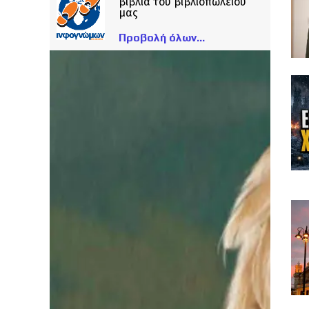
βιβλία του βιβλιοπωλείου
μας
Προβολή όλων