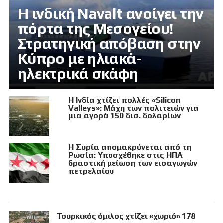
Η ινδική Navalt ανοίγει την
πόρτα της Μεσογείου!
Στρατηγική απόβαση στην
Κύπρο με ηλιακά-
ηλεκτρικά σκάφη
Η Ινδία χτίζει πολλές «Silicon
Valleys»: Μάχη των πολιτειών για
μια αγορά 150 δισ. δολαρίων
Η Συρία απομακρύνεται από τη
Ρωσία: Υποσχέθηκε στις ΗΠΑ
δραστική μείωση των εισαγωγών
πετρελαίου
Τουρκικός όμιλος χτίζει «χωριό» 178