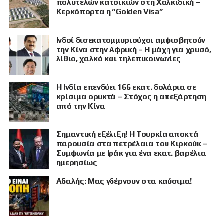
πολυτελών κατοικιών στη Χαλκιδική –
Κερκόπορτα η “Golden Visa”
Ινδοί δισεκατομμυριούχοι αμφισβητούν
την Κίνα στην Αφρική – Η μάχη για χρυσό,
λίθιο, χαλκό και τηλεπικοινωνίες
Η Ινδία επενδύει 166 εκατ. δολάρια σε
κρίσιμα ορυκτά – Στόχος η απεξάρτηση
από την Κίνα
Σημαντική εξέλιξη! Η Τουρκία αποκτά
παρουσία στα πετρέλαια του Κιρκούκ –
Συμφωνία με Ιράκ για ένα εκατ. βαρέλια
ημερησίως
Αδαλής: Μας γδέρνουν στα καύσιμα!