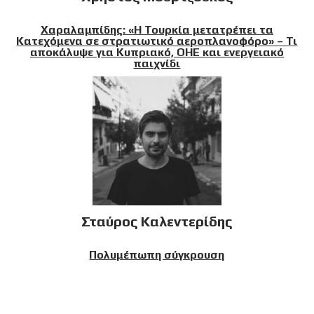
Χαραλαμπίδης: «Η Τουρκία μετατρέπει τα
Κατεχόμενα σε στρατιωτικό αεροπλανοφόρο» – Τι
αποκάλυψε για Κυπριακό, ΟΗΕ και ενεργειακό
παιχνίδι
Σταύρος Καλεντερίδης
Πολυμέπωπη σύγκρουση