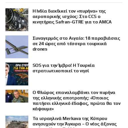
Η Ινδία διεκδικεί τον «πυρήνα» της
αεροπορικής ισχύος: Στο CCS ο
κινητήρας Safran–GTRE για το AMCA
Συναγερμός στο Αιγαίο: 18 παραβιάσεις
σε 24 ώρες από τέσσερα τουρκικά
drones
SOS για την Ίμβρο! Η Τουρκία
στρατιωτικοποιεί το νησί
Ο Φλώρος επαναλαμβάνει τον πυρήνα
της ελληνικής αποτροπής: «Όποιος
πατήσει ελληνικό έδαφος, πρώτα θα τον
κάψουμε»
Τα ισραηλινά Merkava της Κύπρου
ανησυχούν την Άγκυρα – Ο νέος άξονας