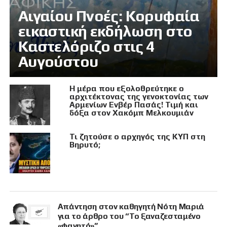
Αιγαίου Πνοές: Κορυφαία
εικαστική εκδήλωση στο
Καστελόριζο στις 4
Αυγούστου
Η μέρα που εξολοθρεύτηκε ο
αρχιτέκτονας της γενοκτονίας των
Αρμενίων Ενβέρ Πασάς! Τιμή και
δόξα στον Χακόμπ Μελκουμιάν
Τι ζητούσε ο αρχηγός της ΚΥΠ στη
Βηρυτό;
Απάντηση στον καθηγητή Νότη Μαριά
για το άρθρο του “Το ξαναζεσταμένο
«φαγητό»”