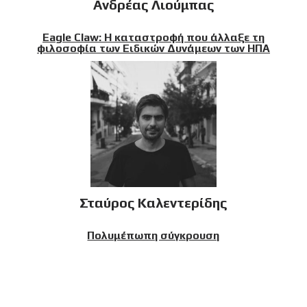
Ανδρέας Λιούμπας
Eagle Claw: Η καταστροφή που άλλαξε τη
φιλοσοφία των Ειδικών Δυνάμεων των ΗΠΑ
Σταύρος Καλεντερίδης
Πολυμέπωπη σύγκρουση