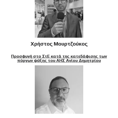
Χρήστος Μουρτζούκος
Προσφυγή στο ΣτΕ κατά της κατεδάφισης των
πύργων ψύξης του ΑΗΣ Αγίου Δημητρίου