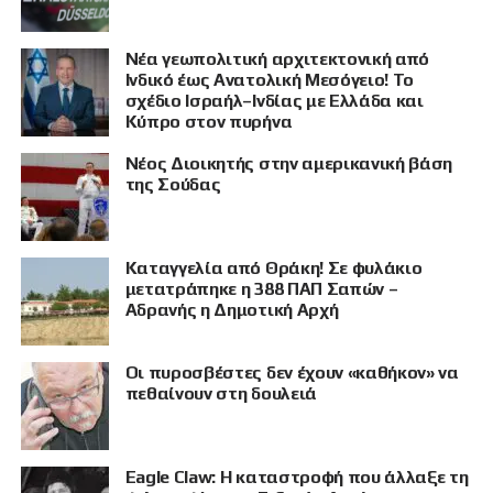
Νέα γεωπολιτική αρχιτεκτονική από
Ινδικό έως Ανατολική Μεσόγειο! Το
σχέδιο Ισραήλ–Ινδίας με Ελλάδα και
Κύπρο στον πυρήνα
Νέος Διοικητής στην αμερικανική βάση
της Σούδας
ΠΡΟΒΟΛΗ
Καταγγελία από Θράκη! Σε φυλάκιο
μετατράπηκε η 388 ΠΑΠ Σαπών –
Αδρανής η Δημοτική Αρχή
Οι πυροσβέστες δεν έχουν «καθήκον» να
πεθαίνουν στη δουλειά
Eagle Claw: Η καταστροφή που άλλαξε τη