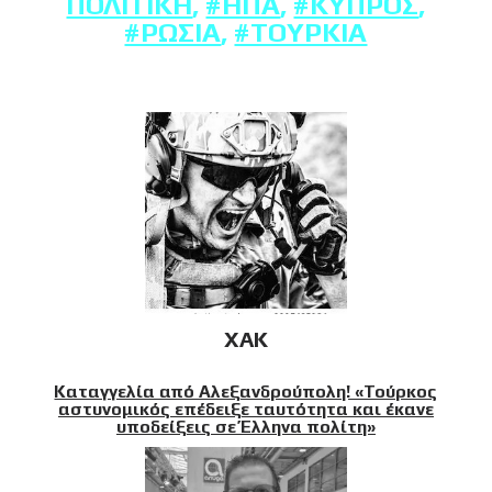
ΠΟΛΙΤΙΚΉ
,
#ΗΠΑ
,
#ΚΎΠΡΟΣ
,
#ΡΩΣΊΑ
,
#ΤΟΥΡΚΊΑ
XAK
Καταγγελία από Αλεξανδρούπολη! «Τούρκος
αστυνομικός επέδειξε ταυτότητα και έκανε
υποδείξεις σε Έλληνα πολίτη»