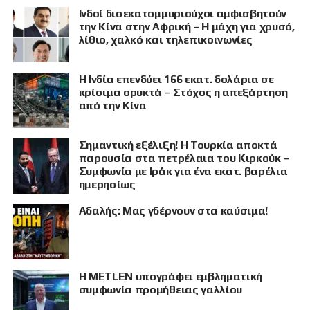
Ινδοί δισεκατομμυριούχοι αμφισβητούν
την Κίνα στην Αφρική – Η μάχη για χρυσό,
λίθιο, χαλκό και τηλεπικοινωνίες
Η Ινδία επενδύει 166 εκατ. δολάρια σε
κρίσιμα ορυκτά – Στόχος η απεξάρτηση
από την Κίνα
Σημαντική εξέλιξη! Η Τουρκία αποκτά
παρουσία στα πετρέλαια του Κιρκούκ –
Συμφωνία με Ιράκ για ένα εκατ. βαρέλια
ημερησίως
Αδαλής: Μας γδέρνουν στα καύσιμα!
Η METLEN υπογράφει εμβληματική
συμφωνία προμήθειας γαλλίου