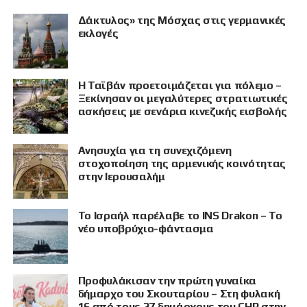
Δάκτυλος» της Μόσχας στις γερμανικές
εκλογές
Η Ταϊβάν προετοιμάζεται για πόλεμο –
Ξεκίνησαν οι μεγαλύτερες στρατιωτικές
ασκήσεις με σενάρια κινεζικής εισβολής
Ανησυχία για τη συνεχιζόμενη
στοχοποίηση της αρμενικής κοινότητας
στην Ιερουσαλήμ
Το Ισραήλ παρέλαβε το INS Drakon – Το
νέο υποβρύχιο-φάντασμα
Προφυλάκισαν την πρώτη γυναίκα
δήμαρχο του Σκουταρίου – Στη φυλακή
16 από τους 27 δημάρχους του CHP στην