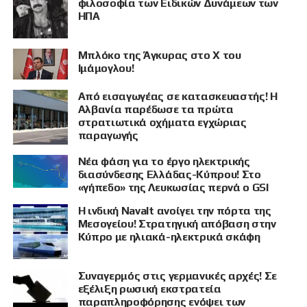
φιλοσοφία των Ειδικών Δυνάμεων των
ΗΠΑ
Μπλόκο της Άγκυρας στο X του
Ιμάμογλου!
Από εισαγωγέας σε κατασκευαστής! Η
Αλβανία παρέδωσε τα πρώτα
στρατιωτικά οχήματα εγχώριας
παραγωγής
Νέα φάση για το έργο ηλεκτρικής
διασύνδεσης Ελλάδας-Κύπρου! Στο
«γήπεδο» της Λευκωσίας περνά ο GSI
Η ινδική Navalt ανοίγει την πόρτα της
Μεσογείου! Στρατηγική απόβαση στην
Κύπρο με ηλιακά-ηλεκτρικά σκάφη
Συναγερμός στις γερμανικές αρχές! Σε
εξέλιξη ρωσική εκστρατεία
παραπληροφόρησης ενόψει των