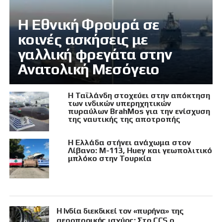
Η Εθνική Φρουρά σε
κοινές ασκήσεις με
γαλλική φρεγάτα στην
Ανατολική Μεσόγειο
Η Ταϊλάνδη στοχεύει στην απόκτηση
των ινδικών υπερηχητικών
πυραύλων BrahMos για την ενίσχυση
της ναυτικής της αποτροπής
Η Ελλάδα στήνει ανάχωμα στον
Λίβανο: M-113, Huey και γεωπολιτικό
μπλόκο στην Τουρκία
Η Ινδία διεκδικεί τον «πυρήνα» της
αεροπορικής ισχύος: Στο CCS ο