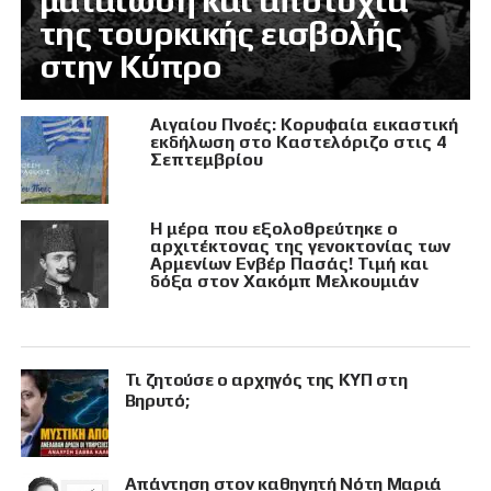
ματαίωση και αποτυχία
της τουρκικής εισβολής
στην Κύπρο
Αιγαίου Πνοές: Κορυφαία εικαστική
εκδήλωση στο Καστελόριζο στις 4
Σεπτεμβρίου
Η μέρα που εξολοθρεύτηκε ο
αρχιτέκτονας της γενοκτονίας των
Αρμενίων Ενβέρ Πασάς! Τιμή και
δόξα στον Χακόμπ Μελκουμιάν
Τι ζητούσε ο αρχηγός της ΚΥΠ στη
Βηρυτό;
Απάντηση στον καθηγητή Νότη Μαριά