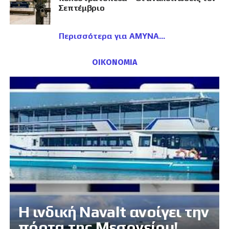
Σεπτέμβριο
Περισσότερα για ΑΜΥΝΑ
ΟΙΚΟΝΟΜΙΑ
Η ινδική Navalt ανοίγει την
πόρτα της Μεσογείου!