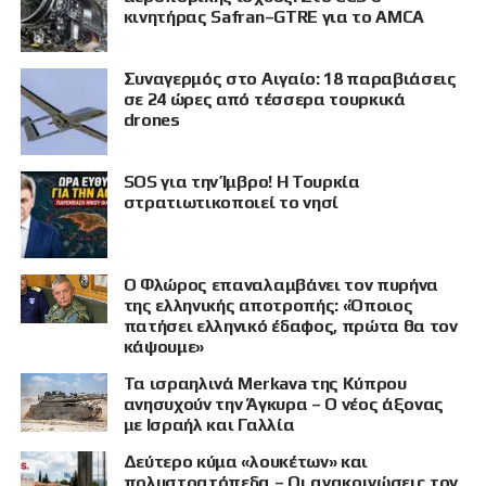
κινητήρας Safran–GTRE για το AMCA
Συναγερμός στο Αιγαίο: 18 παραβιάσεις
σε 24 ώρες από τέσσερα τουρκικά
drones
SOS για την Ίμβρο! Η Τουρκία
στρατιωτικοποιεί το νησί
Ο Φλώρος επαναλαμβάνει τον πυρήνα
της ελληνικής αποτροπής: «Όποιος
πατήσει ελληνικό έδαφος, πρώτα θα τον
κάψουμε»
Τα ισραηλινά Merkava της Κύπρου
ανησυχούν την Άγκυρα – Ο νέος άξονας
με Ισραήλ και Γαλλία
Δεύτερο κύμα «λουκέτων» και
πολυστρατόπεδα – Οι ανακοινώσεις τον