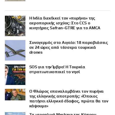
Η Ινδία διεκδικεί τον «πυρήνα» της
αεροπορικής ισχύος: Στο CCS ο
κινητήρας Safran–GTRE για το AMCA
Συναγερμός στο Αιγαίο: 18 παραβιάσεις
σε 24 ώρες από τέσσερα τουρκικά
drones
SOS για την Ίμβρο! Η Τουρκία
στρατιωτικοποιεί το νησί
Ο Φλώρος επαναλαμβάνει τον πυρήνα
της ελληνικής αποτροπής: «Όποιος
πατήσει ελληνικό έδαφος, πρώτα θα τον
κάψουμε»
Τα ισραηλινά Merkava της Κύπρου