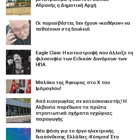
Αδρανής η Δημοτική Αρχή
Οι πυροσβέστες δεν έχουν «καθήκον» να
πεθαίνουν στη δουλειά
Eagle Claw: Η καταστροφή που άλλαξε τη
ΠΡΟΒΟΛΗ
φιλοσοφία των Ειδικών Δυνάμεων των
ΗΠΑ
Μπλόκο της Άγκυρας στο X του
Ιμάμογλου!
Από εισαγωγέας σε κατασκευαστής! Η
Αλβανία παρέδωσε τα πρώτα
στρατιωτικά οχήματα εγχώριας
παραγωγής
Νέα φάση για το έργο ηλεκτρικής
διασύνδεσης Ελλάδας-Κύπρου! Στο