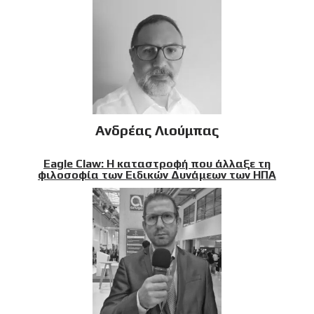
Ανδρέας Λιούμπας
Eagle Claw: Η καταστροφή που άλλαξε τη
φιλοσοφία των Ειδικών Δυνάμεων των ΗΠΑ