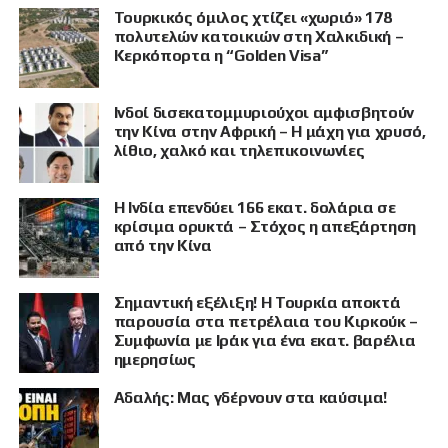
Τουρκικός όμιλος χτίζει «χωριό» 178
πολυτελών κατοικιών στη Χαλκιδική –
Κερκόπορτα η “Golden Visa”
Ινδοί δισεκατομμυριούχοι αμφισβητούν
την Κίνα στην Αφρική – Η μάχη για χρυσό,
λίθιο, χαλκό και τηλεπικοινωνίες
Η Ινδία επενδύει 166 εκατ. δολάρια σε
κρίσιμα ορυκτά – Στόχος η απεξάρτηση
από την Κίνα
Σημαντική εξέλιξη! Η Τουρκία αποκτά
παρουσία στα πετρέλαια του Κιρκούκ –
Συμφωνία με Ιράκ για ένα εκατ. βαρέλια
ημερησίως
Αδαλής: Μας γδέρνουν στα καύσιμα!