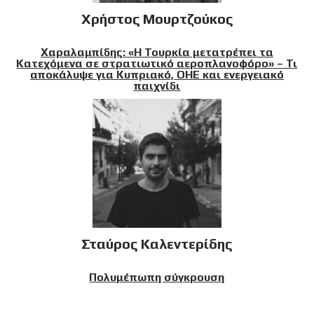
Χρήστος Μουρτζούκος
Χαραλαμπίδης: «Η Τουρκία μετατρέπει τα
Κατεχόμενα σε στρατιωτικό αεροπλανοφόρο» – Τι
αποκάλυψε για Κυπριακό, ΟΗΕ και ενεργειακό
παιχνίδι
Σταύρος Καλεντερίδης
Πολυμέπωπη σύγκρουση