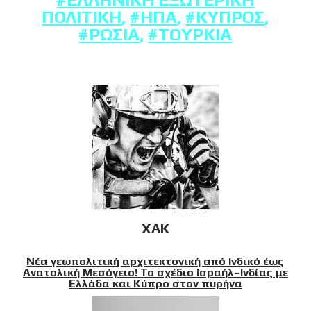
ΠΟΛΙΤΙΚΉ
,
#ΗΠΑ
,
#ΚΎΠΡΟΣ
,
#ΡΩΣΊΑ
,
#ΤΟΥΡΚΊΑ
XAK
Νέα γεωπολιτική αρχιτεκτονική από Ινδικό έως
Ανατολική Μεσόγειο! Το σχέδιο Ισραήλ–Ινδίας με
Ελλάδα και Κύπρο στον πυρήνα