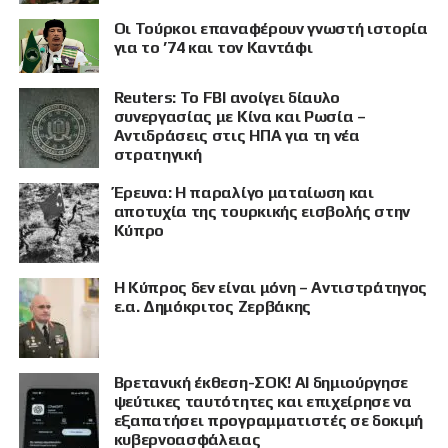
Οι Τούρκοι επαναφέρουν γνωστή ιστορία
για το ’74 και τον Καντάφι
Reuters: Το FBI ανοίγει δίαυλο
συνεργασίας με Κίνα και Ρωσία –
Αντιδράσεις στις ΗΠΑ για τη νέα
στρατηγική
Έρευνα: Η παραλίγο ματαίωση και
αποτυχία της τουρκικής εισβολής στην
Κύπρο
Η Κύπρος δεν είναι μόνη – Αντιστράτηγος
ε.α. Δημόκριτος Ζερβάκης
Βρετανική έκθεση-ΣΟΚ! AI δημιούργησε
ψεύτικες ταυτότητες και επιχείρησε να
εξαπατήσει προγραμματιστές σε δοκιμή
κυβερνοασφάλειας