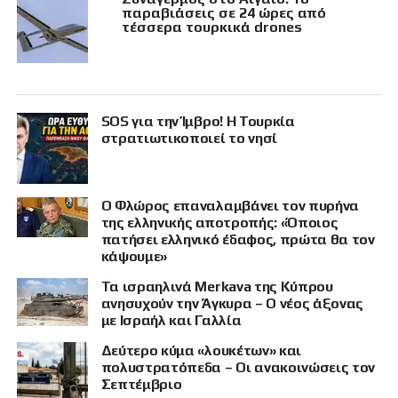
παραβιάσεις σε 24 ώρες από
τέσσερα τουρκικά drones
SOS για την Ίμβρο! Η Τουρκία
στρατιωτικοποιεί το νησί
Ο Φλώρος επαναλαμβάνει τον πυρήνα
της ελληνικής αποτροπής: «Όποιος
πατήσει ελληνικό έδαφος, πρώτα θα τον
κάψουμε»
Τα ισραηλινά Merkava της Κύπρου
ανησυχούν την Άγκυρα – Ο νέος άξονας
με Ισραήλ και Γαλλία
Δεύτερο κύμα «λουκέτων» και
πολυστρατόπεδα – Οι ανακοινώσεις τον
Σεπτέμβριο