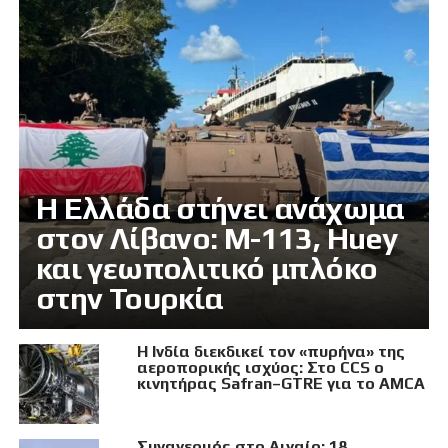
Η Ελλάδα στήνει ανάχωμα
στον Λίβανο: M-113, Huey
και γεωπολιτικό μπλόκο
στην Τουρκία
Η Ινδία διεκδικεί τον «πυρήνα» της
αεροπορικής ισχύος: Στο CCS ο
κινητήρας Safran–GTRE για το AMCA
Συναγερμός στο Αιγαίο: 18