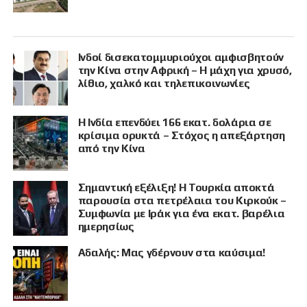
Ινδοί δισεκατομμυριούχοι αμφισβητούν
την Κίνα στην Αφρική – Η μάχη για χρυσό,
λίθιο, χαλκό και τηλεπικοινωνίες
Η Ινδία επενδύει 166 εκατ. δολάρια σε
κρίσιμα ορυκτά – Στόχος η απεξάρτηση
από την Κίνα
Σημαντική εξέλιξη! Η Τουρκία αποκτά
παρουσία στα πετρέλαια του Κιρκούκ –
Συμφωνία με Ιράκ για ένα εκατ. βαρέλια
ημερησίως
Αδαλής: Μας γδέρνουν στα καύσιμα!