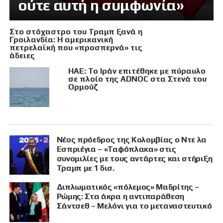
ούτε αυτή η συμφωνία»
Στο στόχαστρο του Τραμπ ξανά η
Γροιλανδία: Η αμερικανική
πετρελαϊκή που «προσπερνά» τις
άδειες
ΗΑΕ: Το Ιράν επιτέθηκε με πύραυλο
σε πλοίο της ADNOC στα Στενά του
Ορμούζ
Νέος πρόεδρος της Κολομβίας ο Ντε λα
Εσπριέγια – «Ταφόπλακα» στις
συνομιλίες με τους αντάρτες και στήριξη
Τραμπ με 1 δισ.
Διπλωματικός «πόλεμος» Μαδρίτης –
Ρώμης: Στα άκρα η αντιπαράθεση
Σάντσεθ – Μελόνι για το μεταναστευτικό