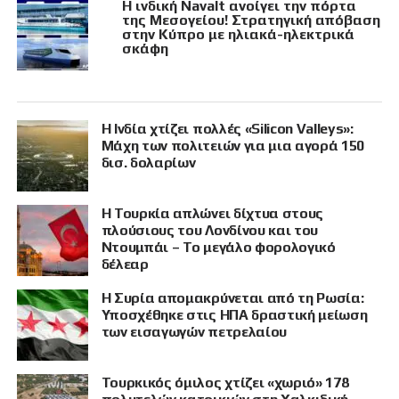
Η ινδική Navalt ανοίγει την πόρτα
της Μεσογείου! Στρατηγική απόβαση
στην Κύπρο με ηλιακά-ηλεκτρικά
σκάφη
Η Ινδία χτίζει πολλές «Silicon Valleys»:
Μάχη των πολιτειών για μια αγορά 150
δισ. δολαρίων
Η Τουρκία απλώνει δίχτυα στους
πλούσιους του Λονδίνου και του
Ντουμπάι – Το μεγάλο φορολογικό
δέλεαρ
Η Συρία απομακρύνεται από τη Ρωσία:
Υποσχέθηκε στις ΗΠΑ δραστική μείωση
των εισαγωγών πετρελαίου
Τουρκικός όμιλος χτίζει «χωριό» 178