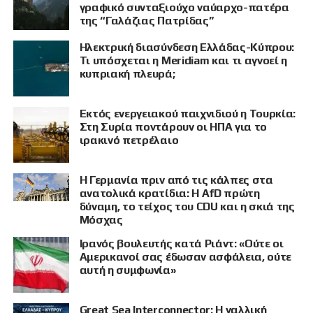
γραφικό συνταξιούχο ναύαρχο-πατέρα
της “Γαλάζιας Πατρίδας”
Ηλεκτρική διασύνδεση Ελλάδας-Κύπρου:
Τι υπόσχεται η Meridiam και τι αγνοεί η
κυπριακή πλευρά;
Εκτός ενεργειακού παιχνιδιού η Τουρκία:
Στη Συρία ποντάρουν οι ΗΠΑ για το
ιρακινό πετρέλαιο
Η Γερμανία πριν από τις κάλπες στα
ανατολικά κρατίδια: Η AfD πρώτη
δύναμη, το τείχος του CDU και η σκιά της
Μόσχας
Ιρανός βουλευτής κατά Ριάντ: «Ούτε οι
ΠΡΟΒΟΛΗ
Αμερικανοί σας έδωσαν ασφάλεια, ούτε
αυτή η συμφωνία»
Great Sea Interconnector: Η γαλλική