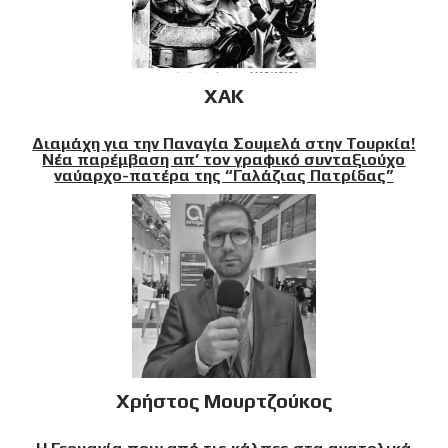
XAK
Διαμάχη για την Παναγία Σουμελά στην Τουρκία!
Νέα παρέμβαση απ’ τον γραφικό συνταξιούχο
ναύαρχο-πατέρα της “Γαλάζιας Πατρίδας”
Χρήστος Μουρτζούκος