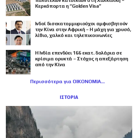
πολυτελών κατοικιών στη Χαλκιδική –
Κερκόπορτα η “Golden Visa”
Ινδοί δισεκατομμυριούχοι αμφισβητούν
την Κίνα στην Αφρική – Η μάχη για χρυσό,
λίθιο, χαλκό και τηλεπικοινωνίες
Η Ινδία επενδύει 166 εκατ. δολάρια σε
κρίσιμα ορυκτά – Στόχος η απεξάρτηση
από την Κίνα
Περισσότερα για ΟΙΚΟΝΟΜΙΑ
ΙΣΤΟΡΙΑ