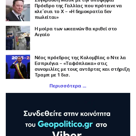
Πρόεδρο της Γαλλίας που πρότεινε να
κλε΄σιει το X – «Η δημοκρατία δεν
πωλείται»
Η μοίρα των ωκεανών θα κριθεί στο
Αιγαίο
Νέος πρόεδρος της Κολομβίας ο Ντε λα
Εσπριέγια – «Ταφόπλακα» στις
συνομιλίες με τους αντάρτες και στήριξη
Τραμπ με 1 δισ.
Περισσότερα