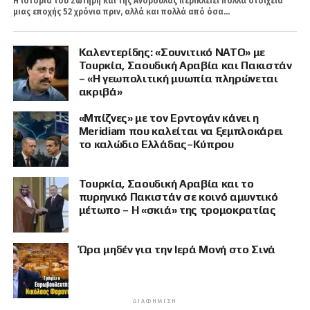
Η ιστορία του Σωτήρη και της Ανδρούλας περικλείει πολλά στοιχεία
μιας εποχής 52 χρόνια πριν, αλλά και πολλά από όσα...
Καλεντερίδης: «Σουνιτικό ΝΑΤΟ» με
Τουρκία, Σαουδική Αραβία και Πακιστάν
– «Η γεωπολιτική μυωπία πληρώνεται
ακριβά»
«Μπίζνες» με τον Ερντογάν κάνει η
Meridiam που καλείται να ξεμπλοκάρει
το καλώδιο Ελλάδας–Κύπρου
Τουρκία, Σαουδική Αραβία και το
πυρηνικό Πακιστάν σε κοινό αμυντικό
μέτωπο – Η «σκιά» της τρομοκρατίας
Ώρα μηδέν για την Ιερά Μονή στο Σινά
ΔΙΑΦΉΜΙΣΗ