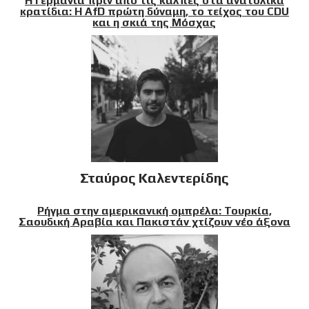
Η Γερμανία πριν από τις κάλπες στα ανατολικά
κρατίδια: Η AfD πρώτη δύναμη, το τείχος του CDU
και η σκιά της Μόσχας
Σταύρος Καλεντερίδης
Ρήγμα στην αμερικανική ομπρέλα: Τουρκία,
Σαουδική Αραβία και Πακιστάν χτίζουν νέο άξονα