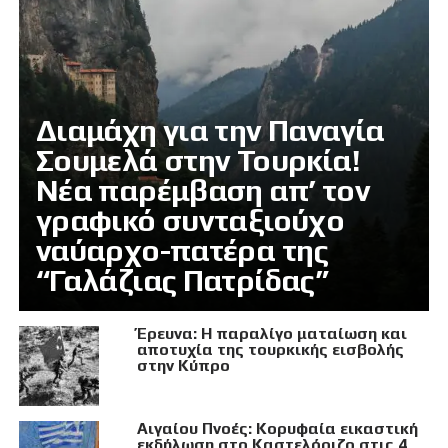
Διαμάχη για την Παναγία
Σουμελά στην Τουρκία!
Νέα παρέμβαση απ’ τον
γραφικό συνταξιούχο
ναύαρχο-πατέρα της
“Γαλάζιας Πατρίδας”
Έρευνα: Η παραλίγο ματαίωση και
αποτυχία της τουρκικής εισβολής
στην Κύπρο
Αιγαίου Πνοές: Κορυφαία εικαστική
εκδήλωση στο Καστελόριζο στις 4