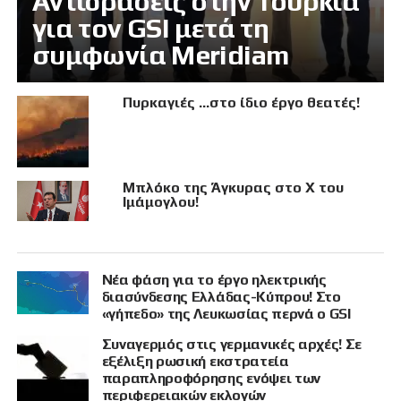
Αντιδράσεις στην Τουρκία
για τον GSI μετά τη
συμφωνία Meridiam
Πυρκαγιές …στο ίδιο έργο θεατές!
Μπλόκο της Άγκυρας στο X του
Ιμάμογλου!
Νέα φάση για το έργο ηλεκτρικής
διασύνδεσης Ελλάδας-Κύπρου! Στο
«γήπεδο» της Λευκωσίας περνά ο GSI
Συναγερμός στις γερμανικές αρχές! Σε
εξέλιξη ρωσική εκστρατεία
παραπληροφόρησης ενόψει των
περιφερειακών εκλογών