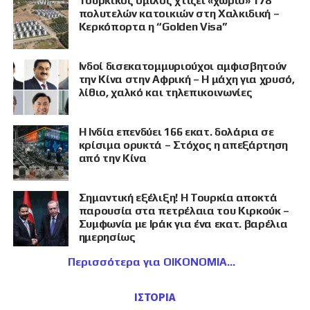
Τουρκικός όμιλος χτίζει «χωριό» 178
πολυτελών κατοικιών στη Χαλκιδική –
Κερκόπορτα η “Golden Visa”
Ινδοί δισεκατομμυριούχοι αμφισβητούν
την Κίνα στην Αφρική – Η μάχη για χρυσό,
λίθιο, χαλκό και τηλεπικοινωνίες
Η Ινδία επενδύει 166 εκατ. δολάρια σε
κρίσιμα ορυκτά – Στόχος η απεξάρτηση
από την Κίνα
Σημαντική εξέλιξη! Η Τουρκία αποκτά
παρουσία στα πετρέλαια του Κιρκούκ –
Συμφωνία με Ιράκ για ένα εκατ. βαρέλια
ημερησίως
Περισσότερα για ΟΙΚΟΝΟΜΙΑ
ΙΣΤΟΡΙΑ