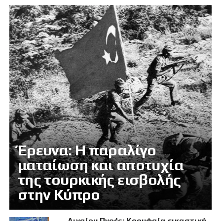
Έρευνα: Η παραλίγο
ματαίωση και αποτυχία
της τουρκικής εισβολής
στην Κύπρο
Αιγαίου Πνοές: Κορυφαία εικαστική