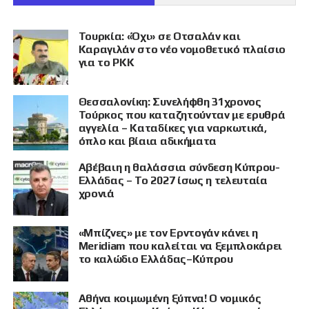
Τουρκία: «Όχι» σε Οτσαλάν και
Καραγιλάν στο νέο νομοθετικό πλαίσιο
για το PKK
Θεσσαλονίκη: Συνελήφθη 31χρονος
Τούρκος που καταζητούνταν με ερυθρά
αγγελία – Καταδίκες για ναρκωτικά,
όπλο και βίαια αδικήματα
Αβέβαιη η θαλάσσια σύνδεση Κύπρου-
Ελλάδας – Το 2027 ίσως η τελευταία
χρονιά
«Μπίζνες» με τον Ερντογάν κάνει η
Meridiam που καλείται να ξεμπλοκάρει
το καλώδιο Ελλάδας–Κύπρου
Αθήνα κοιμωμένη ξύπνα! Ο νομικός
ΠΡΟΒΟΛΗ