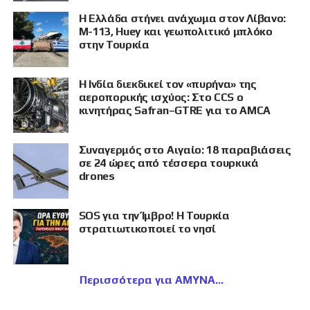
Η Ελλάδα στήνει ανάχωμα στον Λίβανο:
M-113, Huey και γεωπολιτικό μπλόκο
στην Τουρκία
Η Ινδία διεκδικεί τον «πυρήνα» της
αεροπορικής ισχύος: Στο CCS ο
κινητήρας Safran–GTRE για το AMCA
Συναγερμός στο Αιγαίο: 18 παραβιάσεις
σε 24 ώρες από τέσσερα τουρκικά
drones
SOS για την Ίμβρο! Η Τουρκία
στρατιωτικοποιεί το νησί
Περισσότερα για ΑΜΥΝΑ