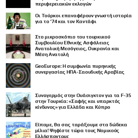
περιφερειακών εκλογών
Οι Τούρκοι επαναφέρουν γνωστή ιστορία
για το ’74 και τον Καντάφι
Στο μικροσκόπιο του τουρκικού
Συμβουλίου Εθνικής Ασφάλειας
Ανατολική Μεσόγειος, Ουκρανία και
Μέση Ανατολή
GeoEurope: Η συμφωνία πυρηνικής
συνεργασίας ΗΠΑ-Σαουδικής Αραβίας
Συναγερμός στην Ουάσιγκτον για τα F-35
στην Τουρκία: «Σαφής και υπαρκτός
κίνδυνος» για Ελλάδα και Κύπρο
Είπαμε, θα σας ταράξουμε στα δώδεκα
μίλια! Ψηφίστε τώρα τους Νομικούς
Ελλήσποντους