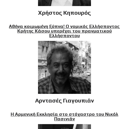
Χρήστος Κηπουρός
Αθήνα κοιμωμένη ξύπνα! Ο νομικός Ελλήσποντος
Κρήτης Κάσου υπερέχει του πραγματικού
Ελλήσποντου
Αρντασές Γιαγουπιάν
Η Αρμενική Εκκλησία στο στόχαστρο του Νικόλ
Πασινιάν