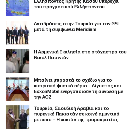
Ελλήσποντος Κρήτης Κάσου υπερέχει
του πραγματικού Ελλήσποντου
Αντιδράσεις στην Τουρκία για τον GSI
μετά τη συμφωνία Meridiam
Η Αρμενική Εκκλησία στο στόχαστρο του
Νικόλ Πασινιάν
Μπαίνει μπροστά το σχέδιο για το
κυπριακό φυσικό αέριο – Αίγυπτος και
ExxonMobil ενεργοποιούν τη σύνδεση με
την ΑΟΖ
Τουρκία, Σαουδική Αραβία και το
πυρηνικό Πακιστάν σε κοινό αμυντικό
μέτωπο – Η «σκιά» της τρομοκρατίας