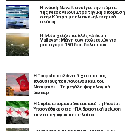
Η ινδική Navalt ανοίγει την πόρτα
της Μεσογείου! Στρατηγική απόβαση
στην Κύπρο με ηλιακά-ηλεκτρικά
σκάφη
Η Ινδία χτίζει πολλές «Silicon
Valleys»: Μάχη των πολιτειών για
μια αγορά 150 δισ. δολαρίων
Η Τουρκία απλώνει δίχτυα στους
πλούσιους του Λονδίνου και του
Ντουμπάι – Το μεγάλο φορολογικό
δέλεαρ
Η Συρία απομακρύνεται από τη Ρωσία:
Υποσχέθηκε στις ΗΠΑ δραστική μείωση
των εισαγωγών πετρελαίου