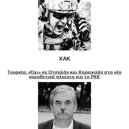
XAK
Τουρκία: «Όχι» σε Οτσαλάν και Καραγιλάν στο νέο
νομοθετικό πλαίσιο για το PKK