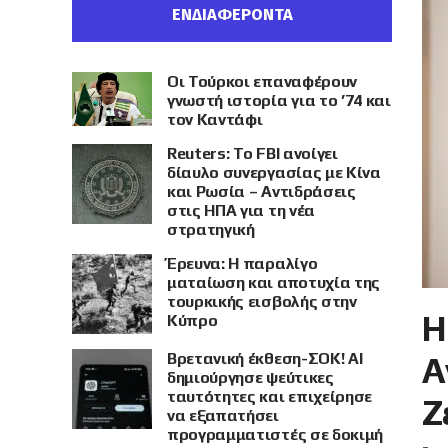
ΕΝΔΙΑΦΕΡΟΝΤΑ
Οι Τούρκοι επαναφέρουν
γνωστή ιστορία για το ’74 και
τον Καντάφι
Reuters: Το FBI ανοίγει
δίαυλο συνεργασίας με Κίνα
και Ρωσία – Αντιδράσεις
στις ΗΠΑ για τη νέα
στρατηγική
Έρευνα: Η παραλίγο
ματαίωση και αποτυχία της
τουρκικής εισβολής στην
Η
Κύπρο
Βρετανική έκθεση-ΣΟΚ! AI
Α
δημιούργησε ψεύτικες
ταυτότητες και επιχείρησε
Ζ
να εξαπατήσει
προγραμματιστές σε δοκιμή