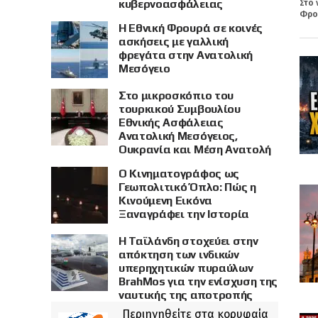
κυβερνοασφάλειας
Στο 
Φρου
Η Εθνική Φρουρά σε κοινές
ασκήσεις με γαλλική
φρεγάτα στην Ανατολική
Μεσόγειο
Στο μικροσκόπιο του
τουρκικού Συμβουλίου
Εθνικής Ασφάλειας
Ανατολική Μεσόγειος,
Ουκρανία και Μέση Ανατολή
Ο Κινηματογράφος ως
Γεωπολιτικό Όπλο: Πώς η
Κινούμενη Εικόνα
Ξαναγράφει την Ιστορία
Η Ταϊλάνδη στοχεύει στην
απόκτηση των ινδικών
υπερηχητικών πυραύλων
BrahMos για την ενίσχυση της
ναυτικής της αποτροπής
Περιηγηθείτε στα κορυφαία