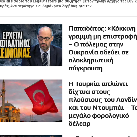
νέο επεισόδιο του LegalMatters μια συζήτηση με τον πρώην Αρχηγό της Εθνικ
ράς, Αντιστράτηγο ε.α. Δημόκριτο Ζερβάκη, για την...
Παπαδάτος: «Κόκκινη
γραμμή μη επιστροφ
– Ο πόλεμος στην
Ουκρανία οδεύει σε
ολοκληρωτική
σύγκρουση
Η Τουρκία απλώνει
δίχτυα στους
πλούσιους του Λονδί
και του Ντουμπάι – Τ
μεγάλο φορολογικό
δέλεαρ