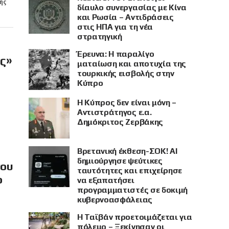
ής
δίαυλο συνεργασίας με Κίνα
και Ρωσία – Αντιδράσεις
στις ΗΠΑ για τη νέα
στρατηγική
Έρευνα: Η παραλίγο
ής»
ματαίωση και αποτυχία της
τουρκικής εισβολής στην
Κύπρο
Η Κύπρος δεν είναι μόνη –
Αντιστράτηγος ε.α.
Δημόκριτος Ζερβάκης
Βρετανική έκθεση-ΣΟΚ! AI
δημιούργησε ψεύτικες
νου
ταυτότητες και επιχείρησε
ο
να εξαπατήσει
προγραμματιστές σε δοκιμή
κυβερνοασφάλειας
Η Ταϊβάν προετοιμάζεται για
πόλεμο – Ξεκίνησαν οι