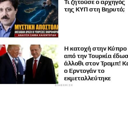
Τι ζητούσε ο αρχηγός
της ΚΥΠ στη Βηρυτό;
Η κατοχή στην Κύπρο
από την Τουρκία έδω
άλλοθι στον Τραμπ! Κ
ο Ερντογάν το
εκμεταλλεύτηκε
ΔΙΑΦΉΜΙΣΗ