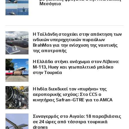
Μεσόγειο
Η Ταϊλάνδη στοχεύει στην απόκτηση των
ινδικών υπερηχητικών πυραύλων
BrahMos για την ενίσχυση της ναυτικής
της αποτροπής
Η Ελλάδα στήνει ανάχωμα στον Λίβανο:
M-113, Huey και γεωπολιτικό μπλόκο
στην Τουρκία
Η Ινδία διεκδικεί τον «πυρήνα» της
αεροπορικής ισχύος: Στο CCS ο
κινητήρας Safran–GTRE για το AMCA
Συναγερμός στο Αιγαίο: 18 παραβιάσεις
σε 24 ώρες από τέσσερα τουρκικά
drones