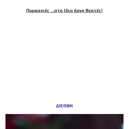
Πυρκαγιές …στο ίδιο έργο θεατές!
ΔΙΕΘΝΗ