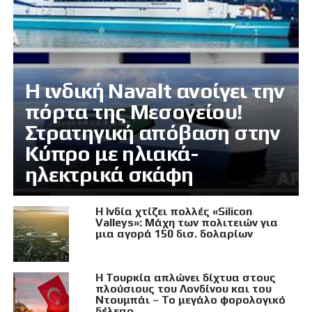
Η ινδική Navalt ανοίγει την
πόρτα της Μεσογείου!
Στρατηγική απόβαση στην
Κύπρο με ηλιακά-
ηλεκτρικά σκάφη
Η Ινδία χτίζει πολλές «Silicon
Valleys»: Μάχη των πολιτειών για
μια αγορά 150 δισ. δολαρίων
Η Τουρκία απλώνει δίχτυα στους
πλούσιους του Λονδίνου και του
Ντουμπάι – Το μεγάλο φορολογικό
δέλεαρ