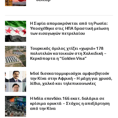
Η Συρία απομακρύνεται από τη Ρωσία:
Υποσχέθηκε στις ΗΠΑ δραστική μείωση
των εισαγωγών πετρελαίου
Τουρκικός όμιλος χτίζει «χωριό» 178
πολυτελών κατοικιών στη Χαλκιδική –
Κερκόπορτα η “Golden Visa”
Ινδοί δισεκατομμυριούχοι αμφισβητούν
την Κίνα στην Αφρική – Η μάχη για χρυσό,
λίθιο, χαλκό και τηλεπικοινωνίες
Η Ινδία επενδύει 166 εκατ. δολάρια σε
κρίσιμα ορυκτά – Στόχος η απεξάρτηση
από την Κίνα