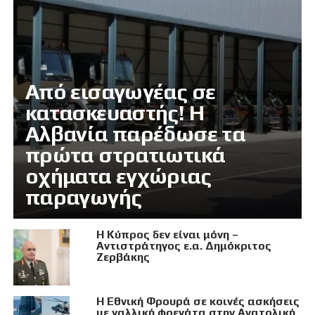
Από εισαγωγέας σε
κατασκευαστής! Η
Αλβανία παρέδωσε τα
πρώτα στρατιωτικά
οχήματα εγχώριας
παραγωγής
Η Κύπρος δεν είναι μόνη –
Αντιστράτηγος ε.α. Δημόκριτος
Ζερβάκης
Η Εθνική Φρουρά σε κοινές ασκήσεις
με γαλλική φρεγάτα στην Ανατολική