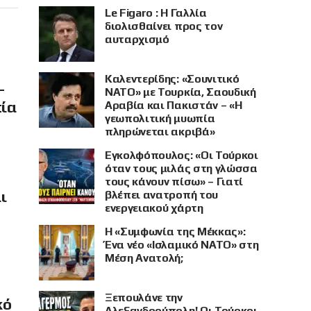
Le Figaro : Η Γαλλία
διολισθαίνει προς τον
αυταρχισμό
Καλεντερίδης: «Σουνιτικό
–
ΝΑΤΟ» με Τουρκία, Σαουδική
πία
Αραβία και Πακιστάν – «Η
γεωπολιτική μυωπία
πληρώνεται ακριβά»
Εγκολφόπουλος: «Οι Τούρκοι
όταν τους μιλάς στη γλώσσα
τους κάνουν πίσω» – Γιατί
ι
βλέπει ανατροπή του
ενεργειακού χάρτη
Η «Συμφωνία της Μέκκας»:
Ένα νέο «Ισλαμικό ΝΑΤΟ» στη
Μέση Ανατολή;
Ξεπουλάνε την
κό
Αλεξανδρούπολη! Οι Τούρκοι