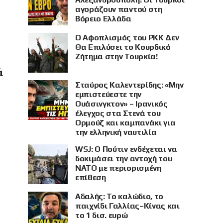
αγοράζουν παντού στη
Βόρειο Ελλάδα
Ο Αφοπλισμός του PKK Δεν
Θα Επιλύσει το Κουρδικό
Ζήτημα στην Τουρκία!
ά
Σταύρος Καλεντερίδης: «Μην
εμπιστεύεστε την
Ουάσινγκτον» – Ιρανικός
έλεγχος στα Στενά του
Ορμούζ και καμπανάκι για
την ελληνική ναυτιλία
WSJ: Ο Πούτιν ενδέχεται να
δοκιμάσει την αντοχή του
ΝΑΤΟ με περιορισμένη
επίθεση
Αδαλής: Το καλώδιο, το
παιχνίδι Γαλλίας–Κίνας και
το 1 δισ. ευρώ