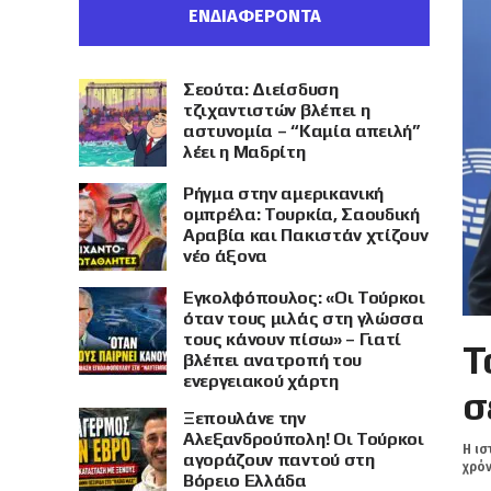
ΕΝΔΙΑΦΕΡΟΝΤΑ
Σεούτα: Διείσδυση
τζιχαντιστών βλέπει η
αστυνομία – “Καμία απειλή”
λέει η Μαδρίτη
Ρήγμα στην αμερικανική
ομπρέλα: Τουρκία, Σαουδική
Αραβία και Πακιστάν χτίζουν
νέο άξονα
Εγκολφόπουλος: «Οι Τούρκοι
όταν τους μιλάς στη γλώσσα
τους κάνουν πίσω» – Γιατί
Τ
βλέπει ανατροπή του
ενεργειακού χάρτη
σ
Ξεπουλάνε την
Αλεξανδρούπολη! Οι Τούρκοι
Η ισ
αγοράζουν παντού στη
χρόν
Βόρειο Ελλάδα