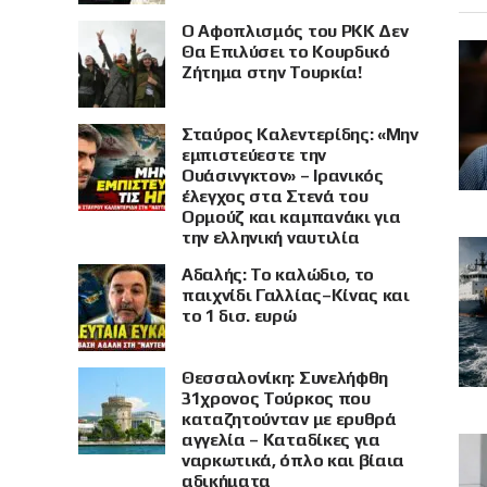
Ο Αφοπλισμός του PKK Δεν
Θα Επιλύσει το Κουρδικό
Ζήτημα στην Τουρκία!
Σταύρος Καλεντερίδης: «Μην
εμπιστεύεστε την
Ουάσινγκτον» – Ιρανικός
έλεγχος στα Στενά του
Ορμούζ και καμπανάκι για
την ελληνική ναυτιλία
Αδαλής: Το καλώδιο, το
παιχνίδι Γαλλίας–Κίνας και
το 1 δισ. ευρώ
Θεσσαλονίκη: Συνελήφθη
31χρονος Τούρκος που
καταζητούνταν με ερυθρά
αγγελία – Καταδίκες για
ναρκωτικά, όπλο και βίαια
αδικήματα