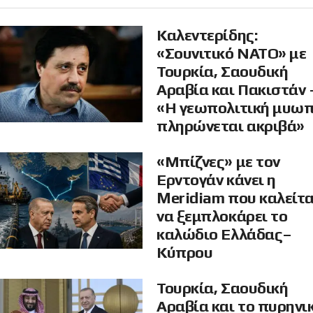
Καλεντερίδης:
«Σουνιτικό ΝΑΤΟ» με
Τουρκία, Σαουδική
Αραβία και Πακιστάν 
«Η γεωπολιτική μυω
πληρώνεται ακριβά»
«Μπίζνες» με τον
Ερντογάν κάνει η
Meridiam που καλείτα
να ξεμπλοκάρει το
καλώδιο Ελλάδας–
Κύπρου
Τουρκία, Σαουδική
Αραβία και το πυρηνι