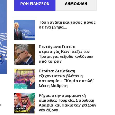
ΡΟΗ ΕΙΔΗΣΕΩΝ
ΔΗΜΟΦΙΛΗ
Τόση αγάπη και τόσος πόνος
σε ένα μνήμα…
Πεντάγωνο: Γιατί ο
στρατηγός Κέιν πιέζει τον
Τραμπ για «έξοδο κινδύνου»
από το Ιράν
Σεούτα: Διείσδυση
τζιχαντιστών βλέπει η
αστυνομία – “Καμία απειλή”
λέει η Μαδρίτη
Ρήγμα στην αμερικανική
ομπρέλα: Τουρκία, Σαουδική
Αραβία και Πακιστάν χτίζουν
2
νέο άξονα