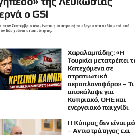
γήπεδο» της Λευκωσίας
ερνά ο GSI
 στον Σεπτέμβριο αναμένεται η επιστροφή του έργου στο πεδίο μετά από
όν δύο χρόνια στασιμότητας.
Χαραλαμπίδης: «Η
Τουρκία μετατρέπει τ
Κατεχόμενα σε
στρατιωτικό
αεροπλανοφόρο» – Τι
αποκάλυψε για
Κυπριακό, ΟΗΕ και
ενεργειακό παιχνίδι
Η Κύπρος δεν είναι μ
– Αντιστράτηγος ε.α.