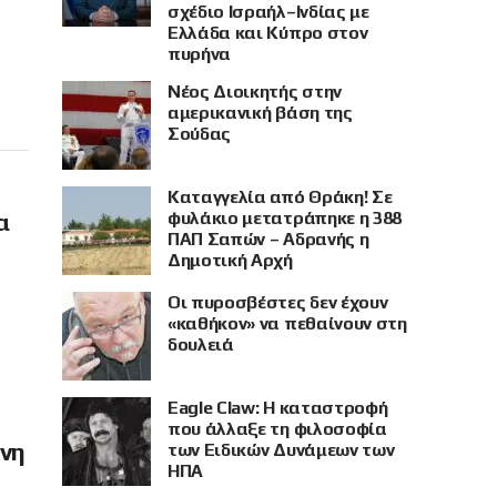
σχέδιο Ισραήλ–Ινδίας με
Ελλάδα και Κύπρο στον
πυρήνα
Νέος Διοικητής στην
αμερικανική βάση της
Σούδας
Καταγγελία από Θράκη! Σε
φυλάκιο μετατράπηκε η 388
α
ΠΑΠ Σαπών – Αδρανής η
Δημοτική Αρχή
Οι πυροσβέστες δεν έχουν
«καθήκον» να πεθαίνουν στη
δουλειά
Eagle Claw: Η καταστροφή
που άλλαξε τη φιλοσοφία
όνη
των Ειδικών Δυνάμεων των
ΗΠΑ