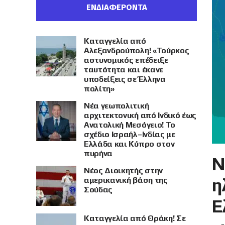
ΕΝΔΙΑΦΕΡΟΝΤΑ
Καταγγελία από
Αλεξανδρούπολη! «Τούρκος
αστυνομικός επέδειξε
ταυτότητα και έκανε
υποδείξεις σε Έλληνα
πολίτη»
Νέα γεωπολιτική
αρχιτεκτονική από Ινδικό έως
Ανατολική Μεσόγειο! Το
σχέδιο Ισραήλ–Ινδίας με
Ελλάδα και Κύπρο στον
πυρήνα
Ν
Νέος Διοικητής στην
η
αμερικανική βάση της
Σούδας
Ε
Καταγγελία από Θράκη! Σε