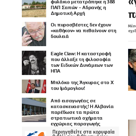
«
φυλάκιο μετατράπηκε η 388
ΠΑΠ Σαπών – Αδρανής η
π
Δημοτική Αρχή
Οι πυροσβέστες δεν έχουν
Μέσα
«καθήκον» να πεθαίνουν στη
σχεδ
δουλειά
Eagle Claw: Η καταστροφή
που άλλαξε τη φιλοσοφία
των Ειδικών Δυνάμεων των
ΗΠΑ
Μπλόκο της Άγκυρας στο X
του Ιμάμογλου!
Από εισαγωγέας σε
κατασκευαστής! Η Αλβανία
παρέδωσε τα πρώτα
στρατιωτικά οχήματα
εγχώριας παραγωγής
Περιηγηθείτε στα κορυφαία