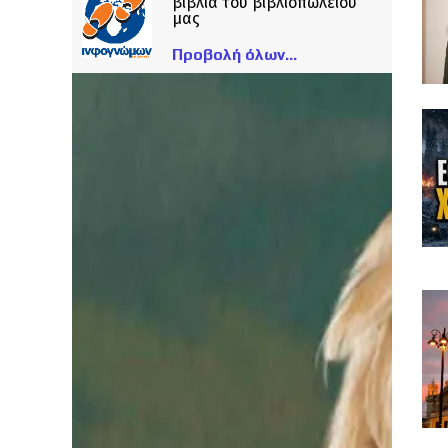
βιβλία του βιβλιοπωλείου
μας
Προβολή όλων