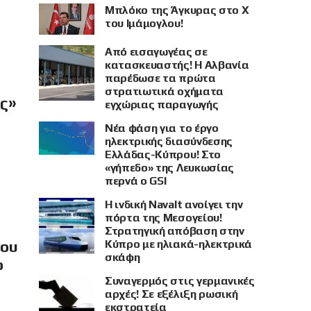
Μπλόκο της Άγκυρας στο X
του Ιμάμογλου!
Από εισαγωγέας σε
κατασκευαστής! Η Αλβανία
παρέδωσε τα πρώτα
στρατιωτικά οχήματα
ής»
εγχώριας παραγωγής
Νέα φάση για το έργο
ηλεκτρικής διασύνδεσης
Ελλάδας-Κύπρου! Στο
«γήπεδο» της Λευκωσίας
περνά ο GSI
Η ινδική Navalt ανοίγει την
πόρτα της Μεσογείου!
Στρατηγική απόβαση στην
Κύπρο με ηλιακά-ηλεκτρικά
νου
σκάφη
ο
Συναγερμός στις γερμανικές
αρχές! Σε εξέλιξη ρωσική
εκστρατεία