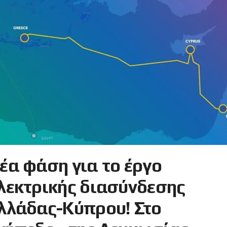
έα φάση για το έργο
λεκτρικής διασύνδεσης
λλάδας-Κύπρου! Στο