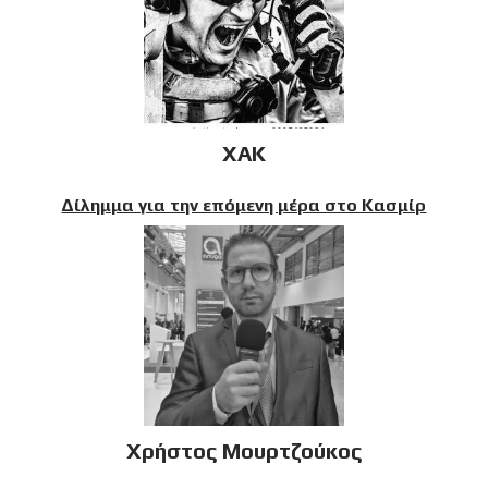
XAK
Δίλημμα για την επόμενη μέρα στο Κασμίρ
Χρήστος Μουρτζούκος