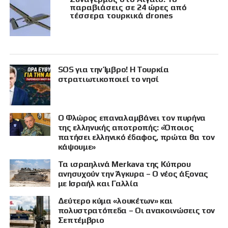
παραβιάσεις σε 24 ώρες από
τέσσερα τουρκικά drones
SOS για την Ίμβρο! Η Τουρκία
στρατιωτικοποιεί το νησί
Ο Φλώρος επαναλαμβάνει τον πυρήνα
της ελληνικής αποτροπής: «Όποιος
πατήσει ελληνικό έδαφος, πρώτα θα τον
κάψουμε»
Τα ισραηλινά Merkava της Κύπρου
ανησυχούν την Άγκυρα – Ο νέος άξονας
με Ισραήλ και Γαλλία
Δεύτερο κύμα «λουκέτων» και
πολυστρατόπεδα – Οι ανακοινώσεις τον
Σεπτέμβριο