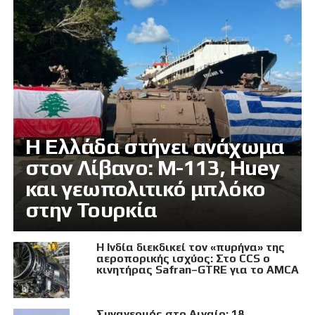
Η Ελλάδα στήνει ανάχωμα
στον Λίβανο: M-113, Huey
και γεωπολιτικό μπλόκο
στην Τουρκία
Η Ινδία διεκδικεί τον «πυρήνα» της
αεροπορικής ισχύος: Στο CCS ο
κινητήρας Safran–GTRE για το AMCA
Συναγερμός στο Αιγαίο: 18