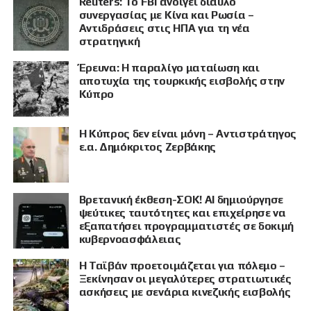
Reuters: Το FBI ανοίγει δίαυλο
συνεργασίας με Κίνα και Ρωσία –
Αντιδράσεις στις ΗΠΑ για τη νέα
στρατηγική
Έρευνα: Η παραλίγο ματαίωση και
αποτυχία της τουρκικής εισβολής στην
Κύπρο
Η Κύπρος δεν είναι μόνη – Αντιστράτηγος
ε.α. Δημόκριτος Ζερβάκης
Βρετανική έκθεση-ΣΟΚ! AI δημιούργησε
ψεύτικες ταυτότητες και επιχείρησε να
εξαπατήσει προγραμματιστές σε δοκιμή
κυβερνοασφάλειας
Η Ταϊβάν προετοιμάζεται για πόλεμο –
Ξεκίνησαν οι μεγαλύτερες στρατιωτικές
ασκήσεις με σενάρια κινεζικής εισβολής