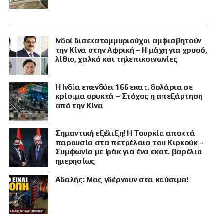
Ινδοί δισεκατομμυριούχοι αμφισβητούν
την Κίνα στην Αφρική – Η μάχη για χρυσό,
λίθιο, χαλκό και τηλεπικοινωνίες
Η Ινδία επενδύει 166 εκατ. δολάρια σε
κρίσιμα ορυκτά – Στόχος η απεξάρτηση
από την Κίνα
Σημαντική εξέλιξη! Η Τουρκία αποκτά
παρουσία στα πετρέλαια του Κιρκούκ –
Συμφωνία με Ιράκ για ένα εκατ. βαρέλια
ημερησίως
Αδαλής: Μας γδέρνουν στα καύσιμα!