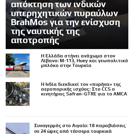
απόκτηση των ινδικών
υπερηχητικών πυραύλων
BrahMos για την ενίσχυση
της ναυτικής της
αποτροπής
Η Ελλάδα στήνει ανάχωμα στον
Λίβανο: M-113, Huey και γεωπολιτικό
μπλόκο στην Τουρκία
Η Ινδία διεκδικεί τον «πυρήνα» της
αεροπορικής ισχύος: Στο CCS ο
κινητήρας Safran–GTRE για το AMCA
Συναγερμός στο Αιγαίο: 18 παραβιάσεις
σε 24 ώρες από τέσσερα τουρκικά