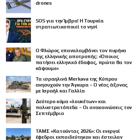
drones
SOS για την Ίμβρο! Η Τουρκία
στρατιωτικοποιεί το νησί
Ο Φλώρος επαναλαμβάνει τον πυρήνα
της ελληνικής αποτροπής: «Όποιος
πατήσει ελληνικό έδαφος, πρώτα θα τον
κάψουμε»
Τα ισραηλινά Merkava της Κύπρου
ανησυχούν την Άγκυρα – Ο νέος άξονας
με Ισραήλ και Γαλλία
Δεύτερο κύμα «λουκέτων» και
πολυστρατόπεδα – Οι ανακοινώσεις τον
Σεπτέμβριο
ΤΑΜΣ «Κατούντας 2026»: Οι ενεργοί
έφεδροι εκπαιδεύτηκαν και έστειλαν