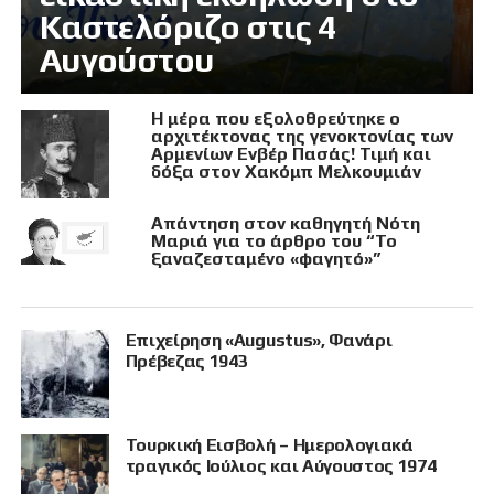
Καστελόριζο στις 4
Αυγούστου
Η μέρα που εξολοθρεύτηκε ο
αρχιτέκτονας της γενοκτονίας των
Αρμενίων Ενβέρ Πασάς! Τιμή και
δόξα στον Χακόμπ Μελκουμιάν
Απάντηση στον καθηγητή Νότη
Μαριά για το άρθρο του “Το
ξαναζεσταμένο «φαγητό»”
Επιχείρηση «Augustus», Φανάρι
Πρέβεζας 1943
Τουρκική Εισβολή – Ημερολογιακά
τραγικός Ιούλιος και Αύγουστος 1974