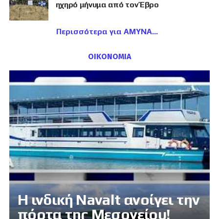
ηχηρό μήνυμα από τον Έβρο
Περισσότερα για ΑΜΥΝΑ
ΟΙΚΟΝΟΜΙΑ
Η ινδική Navalt ανοίγει την
πόρτα της Μεσογείου!