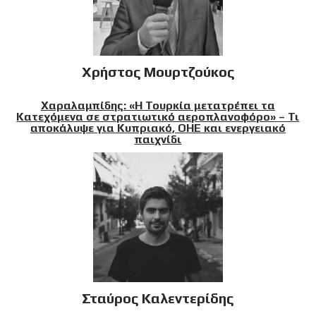
Χρήστος Μουρτζούκος
Χαραλαμπίδης: «Η Τουρκία μετατρέπει τα
Κατεχόμενα σε στρατιωτικό αεροπλανοφόρο» – Τι
αποκάλυψε για Κυπριακό, ΟΗΕ και ενεργειακό
παιχνίδι
Σταύρος Καλεντερίδης