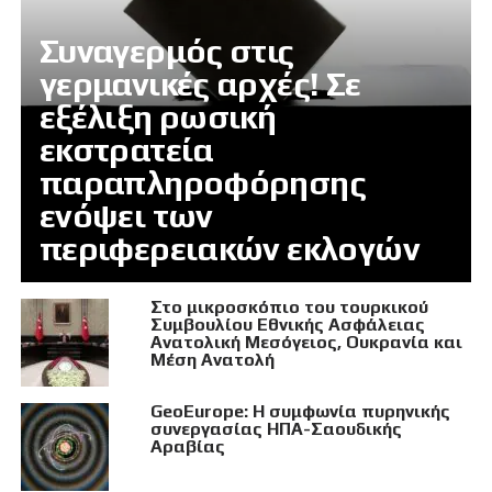
Συναγερμός στις
γερμανικές αρχές! Σε
εξέλιξη ρωσική
εκστρατεία
παραπληροφόρησης
ενόψει των
περιφερειακών εκλογών
Στο μικροσκόπιο του τουρκικού
Συμβουλίου Εθνικής Ασφάλειας
Ανατολική Μεσόγειος, Ουκρανία και
Μέση Ανατολή
GeoEurope: Η συμφωνία πυρηνικής
συνεργασίας ΗΠΑ-Σαουδικής
Αραβίας