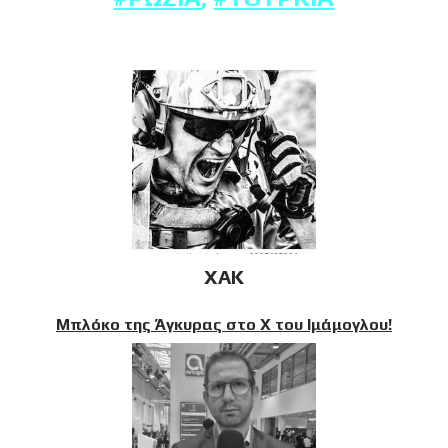
XAK
Μπλόκο της Άγκυρας στο X του Ιμάμογλου!