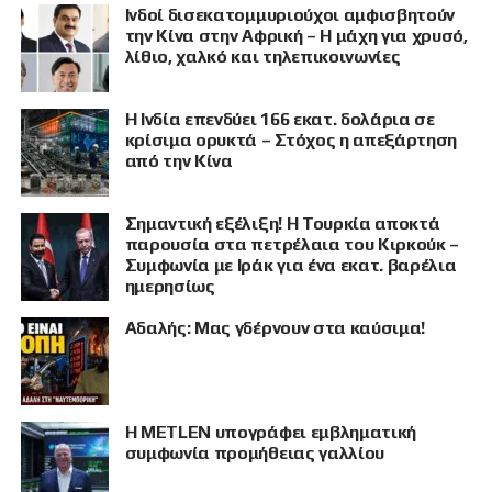
Ινδοί δισεκατομμυριούχοι αμφισβητούν
την Κίνα στην Αφρική – Η μάχη για χρυσό,
λίθιο, χαλκό και τηλεπικοινωνίες
Η Ινδία επενδύει 166 εκατ. δολάρια σε
κρίσιμα ορυκτά – Στόχος η απεξάρτηση
από την Κίνα
Σημαντική εξέλιξη! Η Τουρκία αποκτά
παρουσία στα πετρέλαια του Κιρκούκ –
Συμφωνία με Ιράκ για ένα εκατ. βαρέλια
ημερησίως
Αδαλής: Μας γδέρνουν στα καύσιμα!
Η METLEN υπογράφει εμβληματική
συμφωνία προμήθειας γαλλίου