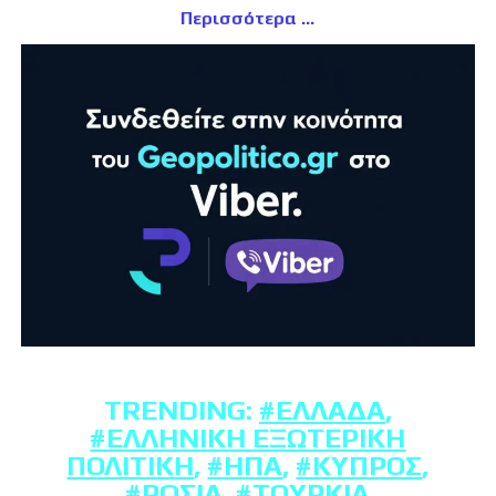
Περισσότερα
TRENDING:
#ΕΛΛΆΔΑ
,
#ΕΛΛΗΝΙΚΉ ΕΞΩΤΕΡΙΚΉ
ΠΟΛΙΤΙΚΉ
,
#ΗΠΑ
,
#ΚΎΠΡΟΣ
,
#ΡΩΣΊΑ
,
#ΤΟΥΡΚΊΑ