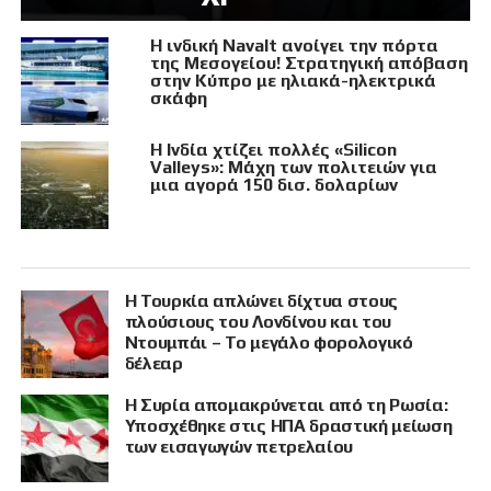
Η ινδική Navalt ανοίγει την πόρτα
της Μεσογείου! Στρατηγική απόβαση
στην Κύπρο με ηλιακά-ηλεκτρικά
σκάφη
Η Ινδία χτίζει πολλές «Silicon
Valleys»: Μάχη των πολιτειών για
μια αγορά 150 δισ. δολαρίων
Η Τουρκία απλώνει δίχτυα στους
πλούσιους του Λονδίνου και του
Ντουμπάι – Το μεγάλο φορολογικό
δέλεαρ
Η Συρία απομακρύνεται από τη Ρωσία:
Υποσχέθηκε στις ΗΠΑ δραστική μείωση
των εισαγωγών πετρελαίου