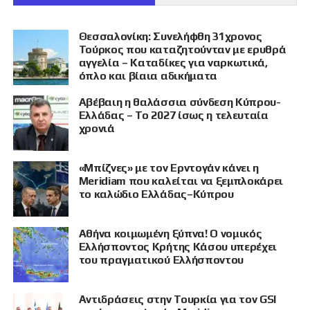
Θεσσαλονίκη: Συνελήφθη 31χρονος
Τούρκος που καταζητούνταν με ερυθρά
αγγελία – Καταδίκες για ναρκωτικά,
όπλο και βίαια αδικήματα
Αβέβαιη η θαλάσσια σύνδεση Κύπρου-
Ελλάδας – Το 2027 ίσως η τελευταία
χρονιά
«Μπίζνες» με τον Ερντογάν κάνει η
Meridiam που καλείται να ξεμπλοκάρει
το καλώδιο Ελλάδας–Κύπρου
Αθήνα κοιμωμένη ξύπνα! Ο νομικός
Ελλήσποντος Κρήτης Κάσου υπερέχει
του πραγματικού Ελλήσποντου
Αντιδράσεις στην Τουρκία για τον GSI
ΠΡΟΒΟΛΗ