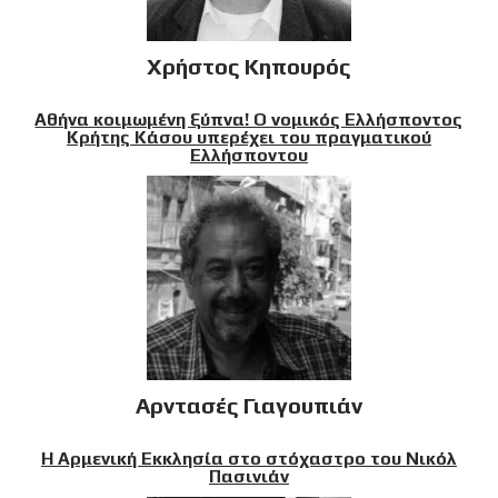
Χρήστος Κηπουρός
Αθήνα κοιμωμένη ξύπνα! Ο νομικός Ελλήσποντος
Κρήτης Κάσου υπερέχει του πραγματικού
Ελλήσποντου
Αρντασές Γιαγουπιάν
Η Αρμενική Εκκλησία στο στόχαστρο του Νικόλ
Πασινιάν