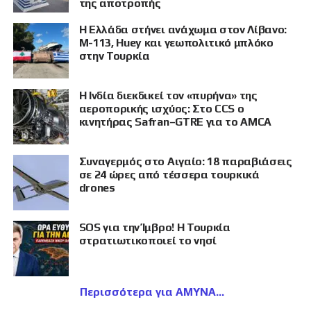
της αποτροπής
Η Ελλάδα στήνει ανάχωμα στον Λίβανο:
M-113, Huey και γεωπολιτικό μπλόκο
στην Τουρκία
Η Ινδία διεκδικεί τον «πυρήνα» της
αεροπορικής ισχύος: Στο CCS ο
κινητήρας Safran–GTRE για το AMCA
Συναγερμός στο Αιγαίο: 18 παραβιάσεις
σε 24 ώρες από τέσσερα τουρκικά
drones
SOS για την Ίμβρο! Η Τουρκία
στρατιωτικοποιεί το νησί
Περισσότερα για ΑΜΥΝΑ