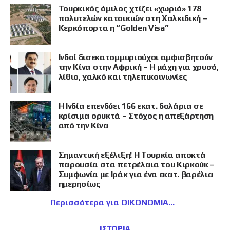
Τουρκικός όμιλος χτίζει «χωριό» 178
πολυτελών κατοικιών στη Χαλκιδική –
Κερκόπορτα η “Golden Visa”
Ινδοί δισεκατομμυριούχοι αμφισβητούν
την Κίνα στην Αφρική – Η μάχη για χρυσό,
λίθιο, χαλκό και τηλεπικοινωνίες
Η Ινδία επενδύει 166 εκατ. δολάρια σε
κρίσιμα ορυκτά – Στόχος η απεξάρτηση
από την Κίνα
Σημαντική εξέλιξη! Η Τουρκία αποκτά
παρουσία στα πετρέλαια του Κιρκούκ –
Συμφωνία με Ιράκ για ένα εκατ. βαρέλια
ημερησίως
Περισσότερα για ΟΙΚΟΝΟΜΙΑ
ΙΣΤΟΡΙΑ