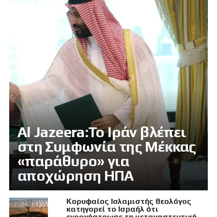
Al Jazeera:Το Ιράν βλέπει
στη Συμφωνία της Μέκκας
«παράθυρο» για
αποχώρηση ΗΠΑ
Κορυφαίος Ισλαμιστής θεολόγος
κατηγορεί το Ισραήλ ότι
ενορχήστρωσε τη μεταναστευτική