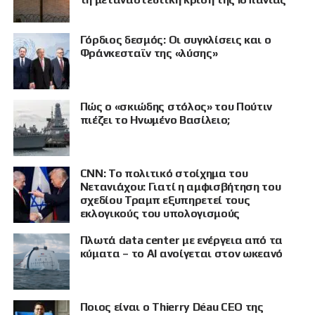
Γόρδιος δεσμός: Οι συγκλίσεις και ο
Φράνκεσταϊν της «λύσης»
Πώς ο «σκιώδης στόλος» του Πούτιν
πιέζει το Ηνωμένο Βασίλειο;
CNN: Το πολιτικό στοίχημα του
ΠΡΟΒΟΛΗ
Νετανιάχου: Γιατί η αμφισβήτηση του
σχεδίου Τραμπ εξυπηρετεί τους
εκλογικούς του υπολογισμούς
Πλωτά data center με ενέργεια από τα
κύματα – το AI ανοίγεται στον ωκεανό
Ποιος είναι ο Thierry Déau CEO της