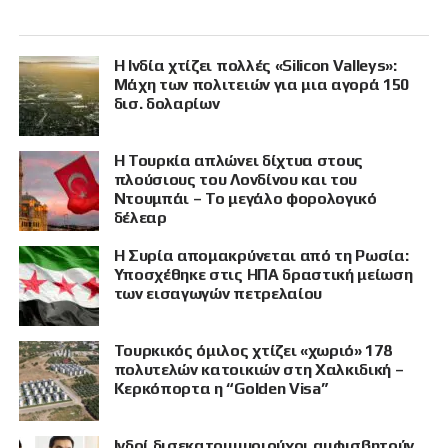
Η Ινδία χτίζει πολλές «Silicon Valleys»:
Μάχη των πολιτειών για μια αγορά 150
δισ. δολαρίων
Η Τουρκία απλώνει δίχτυα στους
πλούσιους του Λονδίνου και του
Ντουμπάι – Το μεγάλο φορολογικό
δέλεαρ
Η Συρία απομακρύνεται από τη Ρωσία:
Υποσχέθηκε στις ΗΠΑ δραστική μείωση
των εισαγωγών πετρελαίου
Τουρκικός όμιλος χτίζει «χωριό» 178
πολυτελών κατοικιών στη Χαλκιδική –
Κερκόπορτα η “Golden Visa”
Ινδοί δισεκατομμυριούχοι αμφισβητούν