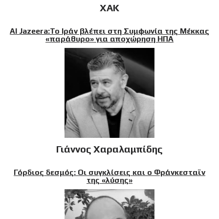
XAK
Al Jazeera:Το Ιράν βλέπει στη Συμφωνία της Μέκκας
«παράθυρο» για αποχώρηση ΗΠΑ
Γιάννος Χαραλαμπίδης
Γόρδιος δεσμός: Οι συγκλίσεις και ο Φράνκεσταϊν
της «λύσης»