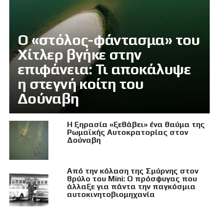
Ο «στόλος-φάντασμα» του
Χίτλερ βγήκε στην
επιφάνεια: Τι αποκάλυψε
η στεγνή κοίτη του
Δούναβη
Η ξηρασία «ξεθάβει» ένα θαύμα της
Ρωμαϊκής Αυτοκρατορίας στον
Δούναβη
Από την κόλαση της Σμύρνης στον
θρύλο του Mini: Ο πρόσφυγας που
άλλαξε για πάντα την παγκόσμια
αυτοκινητοβιομηχανία