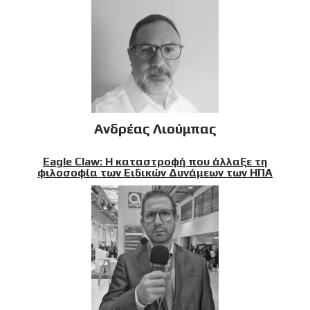
Ανδρέας Λιούμπας
Eagle Claw: Η καταστροφή που άλλαξε τη
φιλοσοφία των Ειδικών Δυνάμεων των ΗΠΑ