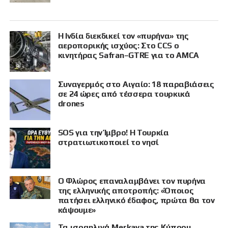
Η Ινδία διεκδικεί τον «πυρήνα» της
αεροπορικής ισχύος: Στο CCS ο
κινητήρας Safran–GTRE για το AMCA
Συναγερμός στο Αιγαίο: 18 παραβιάσεις
σε 24 ώρες από τέσσερα τουρκικά
drones
SOS για την Ίμβρο! Η Τουρκία
στρατιωτικοποιεί το νησί
Ο Φλώρος επαναλαμβάνει τον πυρήνα
της ελληνικής αποτροπής: «Όποιος
πατήσει ελληνικό έδαφος, πρώτα θα τον
κάψουμε»
Τα ισραηλινά Merkava της Κύπρου