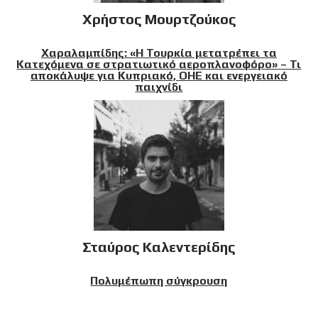
Χρήστος Μουρτζούκος
Χαραλαμπίδης: «Η Τουρκία μετατρέπει τα
Κατεχόμενα σε στρατιωτικό αεροπλανοφόρο» – Τι
αποκάλυψε για Κυπριακό, ΟΗΕ και ενεργειακό
παιχνίδι
Σταύρος Καλεντερίδης
Πολυμέπωπη σύγκρουση