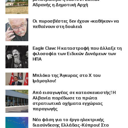
Αδρανής η Δημοτική Αρχή
Οι πυροσβέστες δεν έχουν «καθήκον» να
πεθαίνουν στη δουλειά
Eagle Claw: Η καταστροφή που άλλαξε τη
ΠΡΟΒΟΛΗ
φιλοσοφία των Ειδικών Δυνάμεων των
ΗΠΑ
Μπλόκο της Άγκυρας στο X του
Ιμάμογλου!
Από εισαγωγέας σε κατασκευαστής! Η
Αλβανία παρέδωσε τα πρώτα
στρατιωτικά οχήματα εγχώριας
παραγωγής
Νέα φάση για το έργο ηλεκτρικής
διασύνδεσης Ελλάδας-Κύπρου! Στο