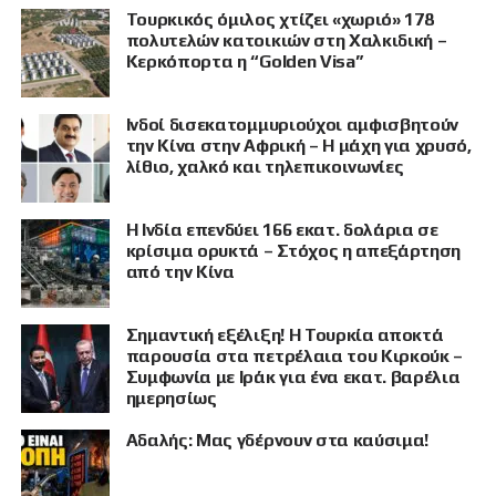
Τουρκικός όμιλος χτίζει «χωριό» 178
πολυτελών κατοικιών στη Χαλκιδική –
Κερκόπορτα η “Golden Visa”
Ινδοί δισεκατομμυριούχοι αμφισβητούν
την Κίνα στην Αφρική – Η μάχη για χρυσό,
λίθιο, χαλκό και τηλεπικοινωνίες
Η Ινδία επενδύει 166 εκατ. δολάρια σε
κρίσιμα ορυκτά – Στόχος η απεξάρτηση
από την Κίνα
Σημαντική εξέλιξη! Η Τουρκία αποκτά
παρουσία στα πετρέλαια του Κιρκούκ –
Συμφωνία με Ιράκ για ένα εκατ. βαρέλια
ημερησίως
Αδαλής: Μας γδέρνουν στα καύσιμα!