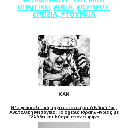
ΠΟΛΙΤΙΚΉ
,
#ΗΠΑ
,
#ΚΎΠΡΟΣ
,
#ΡΩΣΊΑ
,
#ΤΟΥΡΚΊΑ
XAK
Νέα γεωπολιτική αρχιτεκτονική από Ινδικό έως
Ανατολική Μεσόγειο! Το σχέδιο Ισραήλ–Ινδίας με
Ελλάδα και Κύπρο στον πυρήνα