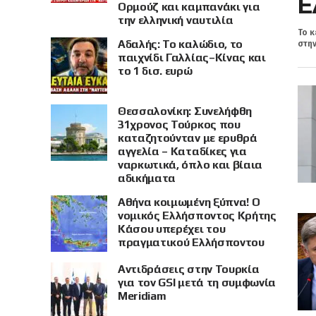
Ε
Ορμούζ και καμπανάκι για
την ελληνική ναυτιλία
Το κ
Αδαλής: Το καλώδιο, το
στην
παιχνίδι Γαλλίας–Κίνας και
το 1 δισ. ευρώ
Θεσσαλονίκη: Συνελήφθη
31χρονος Τούρκος που
καταζητούνταν με ερυθρά
αγγελία – Καταδίκες για
ναρκωτικά, όπλο και βίαια
αδικήματα
Αθήνα κοιμωμένη ξύπνα! Ο
νομικός Ελλήσποντος Κρήτης
Κάσου υπερέχει του
πραγματικού Ελλήσποντου
Αντιδράσεις στην Τουρκία
για τον GSI μετά τη συμφωνία
Meridiam