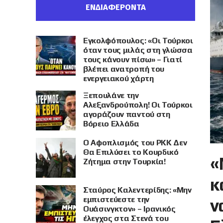
ΕΝΔΙΑΦΕΡΟΝΤΑ
Εγκολφόπουλος: «Οι Τούρκοι
όταν τους μιλάς στη γλώσσα
τους κάνουν πίσω» – Γιατί
βλέπει ανατροπή του
ενεργειακού χάρτη
Ξεπουλάνε την
Αλεξανδρούπολη! Οι Τούρκοι
αγοράζουν παντού στη
Βόρειο Ελλάδα
Ο Αφοπλισμός του PKK Δεν
Θα Επιλύσει το Κουρδικό
«
Ζήτημα στην Τουρκία!
κ
Σταύρος Καλεντερίδης: «Μην
εμπιστεύεστε την
ν
Ουάσινγκτον» – Ιρανικός
έλεγχος στα Στενά του