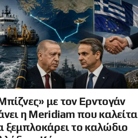
Μπίζνες» με τον Ερντογάν
άνει η Meridiam που καλείτα
α ξεμπλοκάρει το καλώδιο