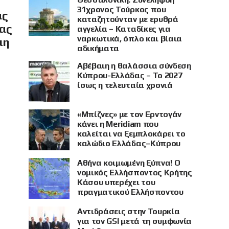
31χρονος Τούρκος που
ας
καταζητούνταν με ερυθρά
ίας
αγγελία – Καταδίκες για
ναρκωτικά, όπλο και βίαια
μη
αδικήματα
Αβέβαιη η θαλάσσια σύνδεση
Κύπρου-Ελλάδας – Το 2027
ίσως η τελευταία χρονιά
«Μπίζνες» με τον Ερντογάν
κάνει η Meridiam που
καλείται να ξεμπλοκάρει το
καλώδιο Ελλάδας–Κύπρου
Αθήνα κοιμωμένη ξύπνα! Ο
νομικός Ελλήσποντος Κρήτης
Κάσου υπερέχει του
πραγματικού Ελλήσποντου
Αντιδράσεις στην Τουρκία
για τον GSI μετά τη συμφωνία