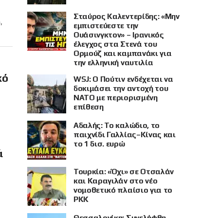
Σταύρος Καλεντερίδης: «Μην
,
εμπιστεύεστε την
Ουάσινγκτον» – Ιρανικός
έλεγχος στα Στενά του
Ορμούζ και καμπανάκι για
την ελληνική ναυτιλία
κό
WSJ: Ο Πούτιν ενδέχεται να
δοκιμάσει την αντοχή του
ΝΑΤΟ με περιορισμένη
επίθεση
Αδαλής: Το καλώδιο, το
παιχνίδι Γαλλίας–Κίνας και
το 1 δισ. ευρώ
ά
Τουρκία: «Όχι» σε Οτσαλάν
και Καραγιλάν στο νέο
νομοθετικό πλαίσιο για το
PKK
Θεσσαλονίκη: Συνελήφθη