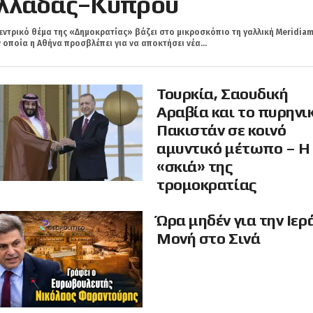
λλάδας–Κύπρου
εντρικό θέμα της «Δημοκρατίας» βάζει στο μικροσκόπιο τη γαλλική Meridiam
 οποία η Αθήνα προσβλέπει για να αποκτήσει νέα...
Τουρκία, Σαουδική
Αραβία και το πυρηνι
Πακιστάν σε κοινό
αμυντικό μέτωπο – Η
«σκιά» της
τρομοκρατίας
Ώρα μηδέν για την Ιερ
Μονή στο Σινά