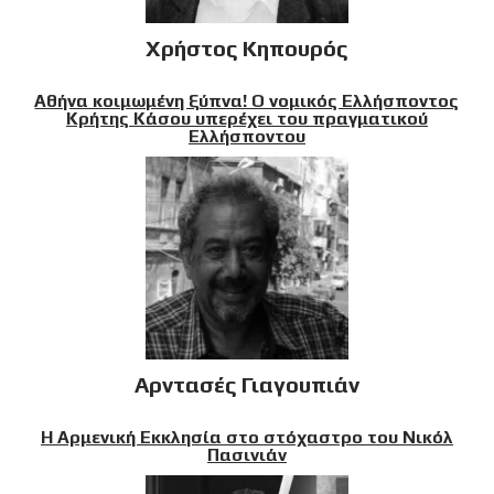
Χρήστος Κηπουρός
Αθήνα κοιμωμένη ξύπνα! Ο νομικός Ελλήσποντος
Κρήτης Κάσου υπερέχει του πραγματικού
Ελλήσποντου
Αρντασές Γιαγουπιάν
Η Αρμενική Εκκλησία στο στόχαστρο του Νικόλ
Πασινιάν