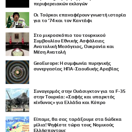
περιφερειακών εκλογών
Οι Τούρκοι επαναφέρουν γνωστή ιστορία
για το ’74 και τον Καντάφι
Στο μικροσκόπιο του τουρκικού
Συμβουλίου Εθνικής Ασφάλειας
Ανατολική Μεσόγειος, Ουκρανία και
Μέση Ανατολή
GeoEurope: Η συμφωνία πυρηνικής
συνεργασίας ΗΠΑ-Σαουδικής Αραβίας
Συναγερμός στην Ουάσιγκτον για τα F-35
στην Τουρκία: «Σαφής και υπαρκτός
κίνδυνος» για Ελλάδα και Κύπρο
Είπαμε, θα σας ταράξουμε στα δώδεκα
μίλια! Ψηφίστε τώρα τους Νομικούς
Ελλήσποντους