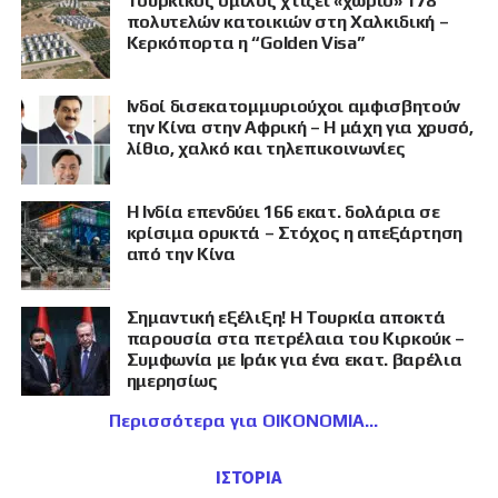
Τουρκικός όμιλος χτίζει «χωριό» 178
πολυτελών κατοικιών στη Χαλκιδική –
Κερκόπορτα η “Golden Visa”
Ινδοί δισεκατομμυριούχοι αμφισβητούν
την Κίνα στην Αφρική – Η μάχη για χρυσό,
λίθιο, χαλκό και τηλεπικοινωνίες
Η Ινδία επενδύει 166 εκατ. δολάρια σε
κρίσιμα ορυκτά – Στόχος η απεξάρτηση
από την Κίνα
Σημαντική εξέλιξη! Η Τουρκία αποκτά
παρουσία στα πετρέλαια του Κιρκούκ –
Συμφωνία με Ιράκ για ένα εκατ. βαρέλια
ημερησίως
Περισσότερα για ΟΙΚΟΝΟΜΙΑ
ΙΣΤΟΡΙΑ