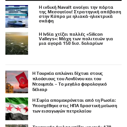
Η ινδική Navalt ανοίγει την πόρτα
της Μεσογείου! Στρατηγική απόβαση
στην Κύπρο με ηλιακά-ηλεκτρικά
σκάφη
Η Ινδία χτίζει πολλές «Silicon
Valleys»: Μάχη των πολιτειών για
μια αγορά 150 δισ. δολαρίων
Η Τουρκία απλώνει δίχτυα στους
πλούσιους του Λονδίνου και του
Ντουμπάι – Το μεγάλο φορολογικό
δέλεαρ
Η Συρία απομακρύνεται από τη Ρωσία:
Υποσχέθηκε στις ΗΠΑ δραστική μείωση
των εισαγωγών πετρελαίου