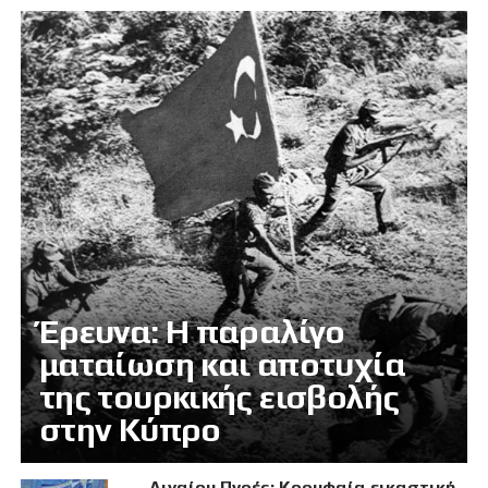
Έρευνα: Η παραλίγο
ματαίωση και αποτυχία
της τουρκικής εισβολής
στην Κύπρο
Αιγαίου Πνοές: Κορυφαία εικαστική