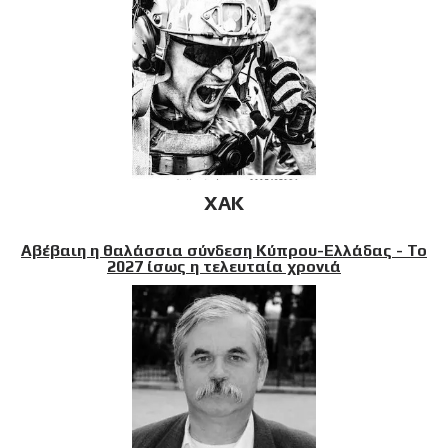
XAK
Αβέβαιη η θαλάσσια σύνδεση Κύπρου-Ελλάδας - Το
2027 ίσως η τελευταία χρονιά