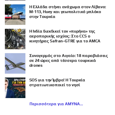
Η Ελλάδα στήνει ανάχωμα στον Λίβανο:
M-113, Huey και γεωπολιτικό μπλόκο
στην Τουρκία
Η Ινδία διεκδικεί τον «πυρήνα» της
αεροπορικής ισχύος: Στο CCS ο
κινητήρας Safran–GTRE για το AMCA
Συναγερμός στο Αιγαίο: 18 παραβιάσεις
σε 24 ώρες από τέσσερα τουρκικά
drones
SOS για την Ίμβρο! Η Τουρκία
στρατιωτικοποιεί το νησί
Περισσότερα για ΑΜΥΝΑ