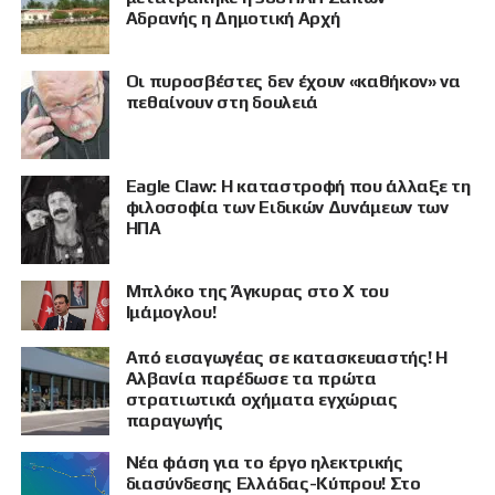
Αδρανής η Δημοτική Αρχή
Οι πυροσβέστες δεν έχουν «καθήκον» να
πεθαίνουν στη δουλειά
Eagle Claw: Η καταστροφή που άλλαξε τη
ΠΡΟΒΟΛΗ
φιλοσοφία των Ειδικών Δυνάμεων των
ΗΠΑ
Μπλόκο της Άγκυρας στο X του
Ιμάμογλου!
Από εισαγωγέας σε κατασκευαστής! Η
Αλβανία παρέδωσε τα πρώτα
στρατιωτικά οχήματα εγχώριας
παραγωγής
Νέα φάση για το έργο ηλεκτρικής
διασύνδεσης Ελλάδας-Κύπρου! Στο