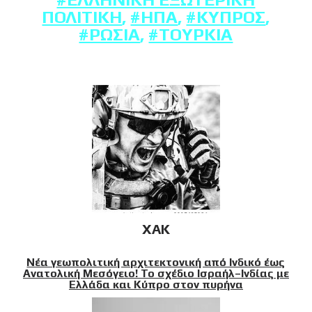
ΠΟΛΙΤΙΚΉ
,
#ΗΠΑ
,
#ΚΎΠΡΟΣ
,
#ΡΩΣΊΑ
,
#ΤΟΥΡΚΊΑ
XAK
Νέα γεωπολιτική αρχιτεκτονική από Ινδικό έως
Ανατολική Μεσόγειο! Το σχέδιο Ισραήλ–Ινδίας με
Ελλάδα και Κύπρο στον πυρήνα