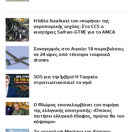
Η Ινδία διεκδικεί τον «πυρήνα» της
αεροπορικής ισχύος: Στο CCS ο
κινητήρας Safran–GTRE για το AMCA
Συναγερμός στο Αιγαίο: 18 παραβιάσεις
σε 24 ώρες από τέσσερα τουρκικά
drones
SOS για την Ίμβρο! Η Τουρκία
στρατιωτικοποιεί το νησί
Ο Φλώρος επαναλαμβάνει τον πυρήνα
της ελληνικής αποτροπής: «Όποιος
πατήσει ελληνικό έδαφος, πρώτα θα τον
κάψουμε»
Τα ισραηλινά Merkava της Κύπρου