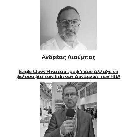
Ανδρέας Λιούμπας
Eagle Claw: Η καταστροφή που άλλαξε τη
φιλοσοφία των Ειδικών Δυνάμεων των ΗΠΑ