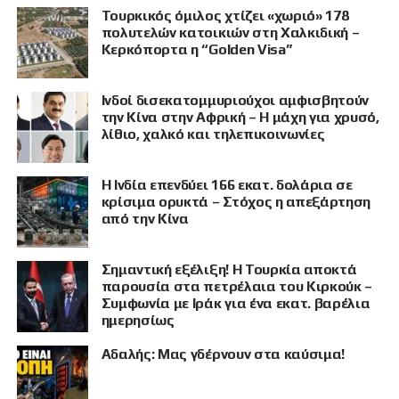
Τουρκικός όμιλος χτίζει «χωριό» 178
πολυτελών κατοικιών στη Χαλκιδική –
Κερκόπορτα η “Golden Visa”
Ινδοί δισεκατομμυριούχοι αμφισβητούν
την Κίνα στην Αφρική – Η μάχη για χρυσό,
λίθιο, χαλκό και τηλεπικοινωνίες
Η Ινδία επενδύει 166 εκατ. δολάρια σε
κρίσιμα ορυκτά – Στόχος η απεξάρτηση
από την Κίνα
Σημαντική εξέλιξη! Η Τουρκία αποκτά
παρουσία στα πετρέλαια του Κιρκούκ –
Συμφωνία με Ιράκ για ένα εκατ. βαρέλια
ημερησίως
Αδαλής: Μας γδέρνουν στα καύσιμα!