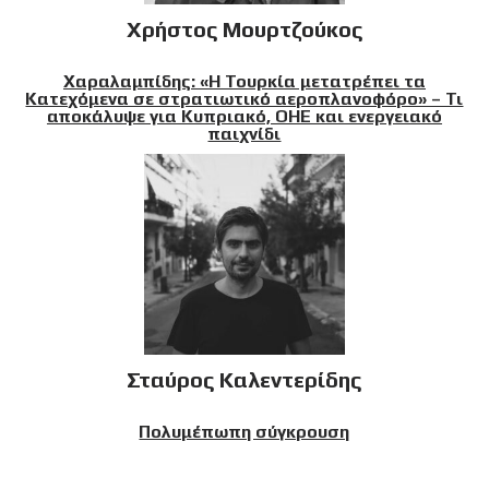
Χρήστος Μουρτζούκος
Χαραλαμπίδης: «Η Τουρκία μετατρέπει τα
Κατεχόμενα σε στρατιωτικό αεροπλανοφόρο» – Τι
αποκάλυψε για Κυπριακό, ΟΗΕ και ενεργειακό
παιχνίδι
Σταύρος Καλεντερίδης
Πολυμέπωπη σύγκρουση