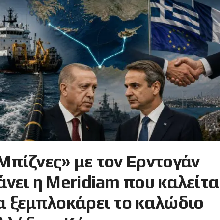
Μπίζνες» με τον Ερντογάν
άνει η Meridiam που καλείτα
α ξεμπλοκάρει το καλώδιο