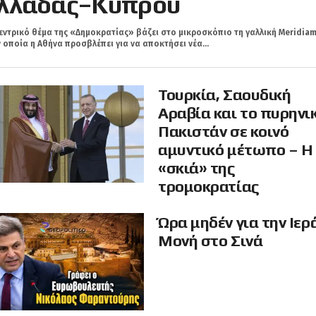
λλάδας–Κύπρου
εντρικό θέμα της «Δημοκρατίας» βάζει στο μικροσκόπιο τη γαλλική Meridiam
 οποία η Αθήνα προσβλέπει για να αποκτήσει νέα...
Τουρκία, Σαουδική
Αραβία και το πυρηνι
Πακιστάν σε κοινό
αμυντικό μέτωπο – Η
«σκιά» της
τρομοκρατίας
Ώρα μηδέν για την Ιερ
Μονή στο Σινά