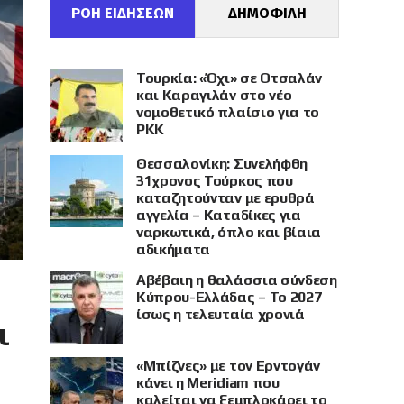
ΡΟΗ ΕΙΔΗΣΕΩΝ
ΔΗΜΟΦΙΛΗ
Τουρκία: «Όχι» σε Οτσαλάν
και Καραγιλάν στο νέο
νομοθετικό πλαίσιο για το
PKK
Θεσσαλονίκη: Συνελήφθη
31χρονος Τούρκος που
καταζητούνταν με ερυθρά
αγγελία – Καταδίκες για
ναρκωτικά, όπλο και βίαια
αδικήματα
Αβέβαιη η θαλάσσια σύνδεση
Κύπρου-Ελλάδας – Το 2027
ίσως η τελευταία χρονιά
ι
«Μπίζνες» με τον Ερντογάν
κάνει η Meridiam που
καλείται να ξεμπλοκάρει το