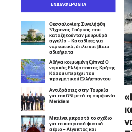
ΕΝΔΙΑΦΕΡΟΝΤΑ
Θεσσαλονίκη: Συνελήφθη
31χρονος Τούρκος που
καταζητούνταν με ερυθρά
αγγελία – Καταδίκες για
ναρκωτικά, όπλο και βίαια
αδικήματα
Αθήνα κοιμωμένη ξύπνα! Ο
νομικός Ελλήσποντος Κρήτης
Κάσου υπερέχει του
πραγματικού Ελλήσποντου
Αντιδράσεις στην Τουρκία
«
για τον GSI μετά τη συμφωνία
Meridiam
κ
Μπαίνει μπροστά το σχέδιο
ν
για το κυπριακό φυσικό
αέριο – Αίγυπτος και