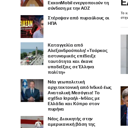
Ε
ExxonMobil ενεργοποιούν τη
σύνδεση με την ΑΟΖ
Το κ
Στέρεψαν από πυραύλους οι
στην
ΗΠΑ
Καταγγελία από
Αλεξανδρούπολη! «Τούρκος
αστυνομικός επέδειξε
ταυτότητα και έκανε
υποδείξεις σε Έλληνα
πολίτη»
Νέα γεωπολιτική
αρχιτεκτονική από Ινδικό έως
Ανατολική Μεσόγειο! Το
σχέδιο Ισραήλ–Ινδίας με
Ελλάδα και Κύπρο στον
πυρήνα
Νέος Διοικητής στην
αμερικανική βάση της