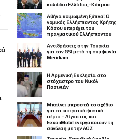
καλώδιο Ελλάδας–Κύπρου
,
Αθήνα κοιμωμένη ξύπνα! Ο
νομικός Ελλήσποντος Κρήτης
Κάσου υπερέχει του
πραγματικού Ελλήσποντου
Αντιδράσεις στην Τουρκία
κό
για τον GSI μετά τη συμφωνία
Meridiam
Η Αρμενική Εκκλησία στο
στόχαστρο του Νικόλ
Πασινιάν
ά
Μπαίνει μπροστά το σχέδιο
για το κυπριακό φυσικό
αέριο – Αίγυπτος και
ExxonMobil ενεργοποιούν τη
σύνδεση με την ΑΟΖ
Τουρκία, Σαουδική Αραβία