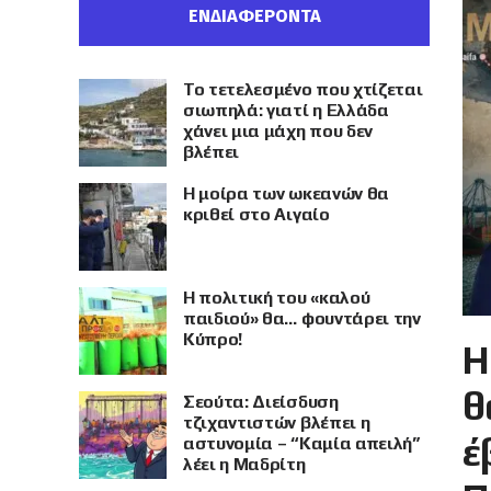
ΕΝΔΙΑΦΕΡΟΝΤΑ
Το τετελεσμένο που χτίζεται
σιωπηλά: γιατί η Ελλάδα
χάνει μια μάχη που δεν
βλέπει
Η μοίρα των ωκεανών θα
κριθεί στο Αιγαίο
Η πολιτική του «καλού
παιδιού» θα… φουντάρει την
Κύπρο!
Η
θ
Σεούτα: Διείσδυση
τζιχαντιστών βλέπει η
έ
αστυνομία – “Καμία απειλή”
λέει η Μαδρίτη