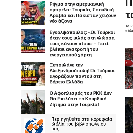
Π
Ρήγμα στην αμερικανική
ομπρέλα: Τουρκία, Σαουδική
τ
Αραβία και Πακιστάν χτίζουν
νέο άξονα
Το Ρ
πόλε
Εγκολφόπουλος: «Οι Τούρκοι
όταν τους μιλάς στη γλώσσα
τους κάνουν πίσω» – Γιατί
βλέπει ανατροπή του
ενεργειακού χάρτη
Ξεπουλάνε την
Αλεξανδρούπολη! Οι Τούρκοι
αγοράζουν παντού στη
Βόρειο Ελλάδα
Ο Αφοπλισμός του PKK Δεν
Θα Επιλύσει το Κουρδικό
Ζήτημα στην Τουρκία!
Περιηγηθείτε στα κορυφαία
βιβλία του βιβλιοπωλείου
μας