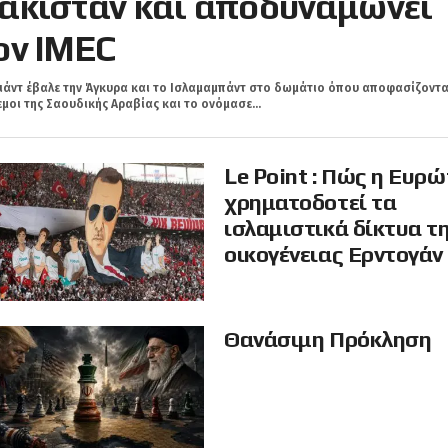
ακιστάν και αποδυναμώνει
ον IMEC
ιάντ έβαλε την Άγκυρα και τo Ισλαμαμπάντ στο δωμάτιο όπου αποφασίζοντα
μοι της Σαουδικής Αραβίας και το ονόμασε...
Le Point : Πώς η Ευρ
χρηματοδοτεί τα
ισλαμιστικά δίκτυα τ
οικογένειας Ερντογάν
Θανάσιμη Πρόκληση