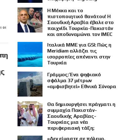
Η Μέκκα και το
πιστοποιητικό θανάτου! Η
Σαουδική Αραβία έβαλε στο
ι οι
παιχνίδι Τουρκία-Πακιστάν
και αποδυναμώνει τον IMEC
Ιταλικά ΜΜΕ για GSI: Πώς η
Meridiam αλλάζει τις
ώπη
ισορροπίες απέναντι στην
Τουρκία
ης
Γράμμος: Ένα ψηφιακό
σφάλμα 37 μέτρων
«αμφισβητεί» Εθνικά Σύνορα
Θα δημιουργήσει πράγματι η
συμμαχία Πακιστάν-
Σαουδικής Αραβίας-
Τουρκίας μια νέα
περιφερειακή τάξη;
«Δεν είμαστε σε πόλεμο,