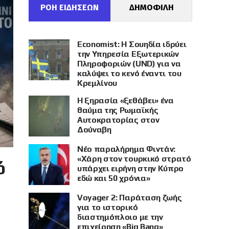
ΡΟΗ ΕΙΔΗΣΕΩΝ
ΔΗΜΟΦΙΛΗ
Economist: Η Σουηδία ιδρύει
την Υπηρεσία Εξωτερικών
Πληροφοριών (UND) για να
καλύψει το κενό έναντι του
Κρεμλίνου
Η ξηρασία «ξεθάβει» ένα
θαύμα της Ρωμαϊκής
Αυτοκρατορίας στον
Δούναβη
Νέο παραλήρημα Φιντάν:
«Χάρη στον τουρκικό στρατό
ό
υπάρχει ειρήνη στην Κύπρο
εδώ και 50 χρόνια»
Voyager 2: Παράταση ζωής
για το ιστορικό
διαστημόπλοιο με την
επιχείρηση «Big Bang»