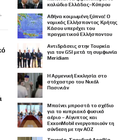
καλώδιο Ελλάδας–Κύπρου
,
Αθήνα κοιμωμένη ξύπνα! Ο
νομικός Ελλήσποντος Κρήτης
Κάσου υπερέχει του
πραγματικού Ελλήσποντου
Αντιδράσεις στην Τουρκία
κό
για τον GSI μετά τη συμφωνία
Meridiam
Η Αρμενική Εκκλησία στο
στόχαστρο του Νικόλ
Πασινιάν
ά
Μπαίνει μπροστά το σχέδιο
για το κυπριακό φυσικό
αέριο – Αίγυπτος και
ExxonMobil ενεργοποιούν τη
σύνδεση με την ΑΟΖ
Τουρκία, Σαουδική Αραβία