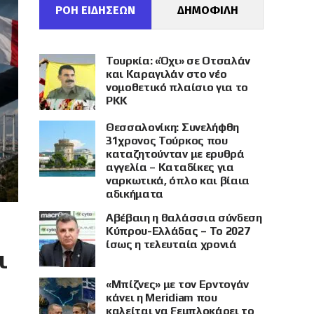
ΡΟΗ ΕΙΔΗΣΕΩΝ
ΔΗΜΟΦΙΛΗ
Τουρκία: «Όχι» σε Οτσαλάν
και Καραγιλάν στο νέο
νομοθετικό πλαίσιο για το
PKK
Θεσσαλονίκη: Συνελήφθη
31χρονος Τούρκος που
καταζητούνταν με ερυθρά
αγγελία – Καταδίκες για
ναρκωτικά, όπλο και βίαια
αδικήματα
Αβέβαιη η θαλάσσια σύνδεση
Κύπρου-Ελλάδας – Το 2027
ίσως η τελευταία χρονιά
ι
«Μπίζνες» με τον Ερντογάν
κάνει η Meridiam που
καλείται να ξεμπλοκάρει το