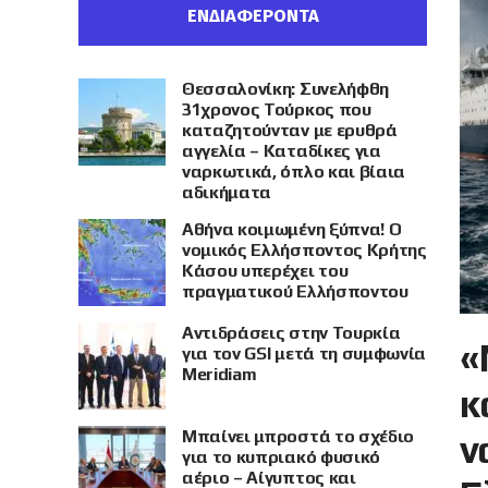
ΕΝΔΙΑΦΕΡΟΝΤΑ
Θεσσαλονίκη: Συνελήφθη
31χρονος Τούρκος που
καταζητούνταν με ερυθρά
αγγελία – Καταδίκες για
ναρκωτικά, όπλο και βίαια
αδικήματα
Αθήνα κοιμωμένη ξύπνα! Ο
νομικός Ελλήσποντος Κρήτης
Κάσου υπερέχει του
πραγματικού Ελλήσποντου
Αντιδράσεις στην Τουρκία
«
για τον GSI μετά τη συμφωνία
Meridiam
κ
Μπαίνει μπροστά το σχέδιο
ν
για το κυπριακό φυσικό
αέριο – Αίγυπτος και