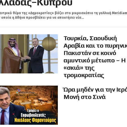
λλάδας–Κύπρου
εντρικό θέμα της «Δημοκρατίας» βάζει στο μικροσκόπιο τη γαλλική Meridiam
 οποία η Αθήνα προσβλέπει για να αποκτήσει νέα...
Τουρκία, Σαουδική
Αραβία και το πυρηνι
Πακιστάν σε κοινό
αμυντικό μέτωπο – Η
«σκιά» της
τρομοκρατίας
Ώρα μηδέν για την Ιερ
Μονή στο Σινά