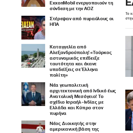
Ε
ExxonMobil ενεργοποιούν τη
σύνδεση με την ΑΟΖ
Το κ
Στέρεψαν από πυραύλους οι
στην
ΗΠΑ
Καταγγελία από
Αλεξανδρούπολη! «Τούρκος
αστυνομικός επέδειξε
ταυτότητα και έκανε
υποδείξεις σε Έλληνα
πολίτη»
Νέα γεωπολιτική
αρχιτεκτονική από Ινδικό έως
Ανατολική Μεσόγειο! Το
σχέδιο Ισραήλ–Ινδίας με
Ελλάδα και Κύπρο στον
πυρήνα
Νέος Διοικητής στην
αμερικανική βάση της