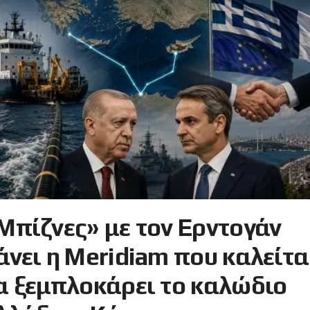
Μπίζνες» με τον Ερντογάν
άνει η Meridiam που καλείτα
α ξεμπλοκάρει το καλώδιο