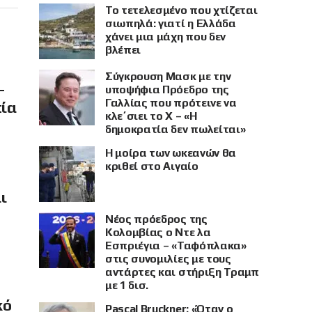
Το τετελεσμένο που χτίζεται
σιωπηλά: γιατί η Ελλάδα
χάνει μια μάχη που δεν
βλέπει
Σύγκρουση Μασκ με την
–
υποψήφια Πρόεδρο της
Γαλλίας που πρότεινε να
πία
κλε΄σιει το X – «Η
δημοκρατία δεν πωλείται»
Η μοίρα των ωκεανών θα
κριθεί στο Αιγαίο
ι
Νέος πρόεδρος της
Κολομβίας ο Ντε λα
Εσπριέγια – «Ταφόπλακα»
στις συνομιλίες με τους
αντάρτες και στήριξη Τραμπ
με 1 δισ.
κό
Pascal Bruckner: «Όταν ο