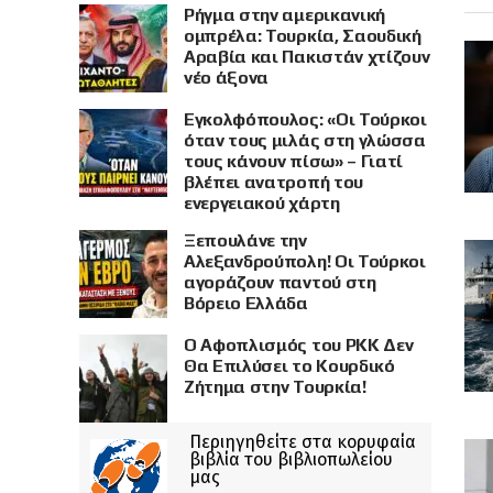
Ρήγμα στην αμερικανική
ομπρέλα: Τουρκία, Σαουδική
Αραβία και Πακιστάν χτίζουν
νέο άξονα
Εγκολφόπουλος: «Οι Τούρκοι
όταν τους μιλάς στη γλώσσα
τους κάνουν πίσω» – Γιατί
βλέπει ανατροπή του
ενεργειακού χάρτη
Ξεπουλάνε την
Αλεξανδρούπολη! Οι Τούρκοι
αγοράζουν παντού στη
Βόρειο Ελλάδα
Ο Αφοπλισμός του PKK Δεν
Θα Επιλύσει το Κουρδικό
Ζήτημα στην Τουρκία!
Περιηγηθείτε στα κορυφαία
βιβλία του βιβλιοπωλείου
μας