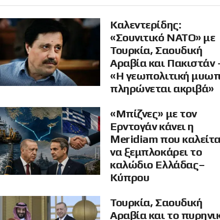
Καλεντερίδης:
«Σουνιτικό ΝΑΤΟ» με
Τουρκία, Σαουδική
Αραβία και Πακιστάν 
«Η γεωπολιτική μυω
πληρώνεται ακριβά»
«Μπίζνες» με τον
Ερντογάν κάνει η
Meridiam που καλείτα
να ξεμπλοκάρει το
καλώδιο Ελλάδας–
Κύπρου
Τουρκία, Σαουδική
Αραβία και το πυρηνι