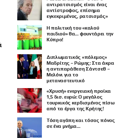
αντιρατσισμός είναι ένας
αντίστροφος, επίσημα
εγκεκριμένος, ρατσισμός»
Η πολιτική του «καλού
παιδιού» θα… φουντάρει την
Κύπρο!
ά
Διπλωματικός «πόλεμος»
Μαδρίτης – Ρώμης: Στα άκρα
η αντιπαράθεση Σάντσεθ –
Μελόνι για το
μεταναστευτικό
«Χρυσή» ενεργειακή προίκα
1,5 δισ. ευρώ: Ο μεγάλος
τουρκικός κερδισμένος πίσω
από τα έργα της Κρήτης!
Τόση αγάπη και τόσος πόνος
σε ένα μνήμα…