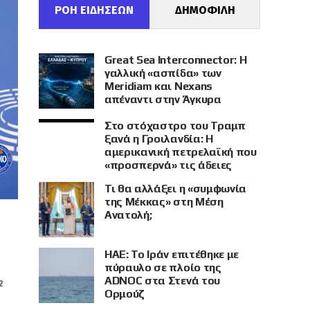
ΡΟΗ ΕΙΔΗΣΕΩΝ
ΔΗΜΟΦΙΛΗ
Great Sea Interconnector: Η
γαλλική «ασπίδα» των
Meridiam και Nexans
απέναντι στην Άγκυρα
Στο στόχαστρο του Τραμπ
ξανά η Γροιλανδία: Η
αμερικανική πετρελαϊκή που
«προσπερνά» τις άδειες
Τι θα αλλάξει η «συμφωνία
της Μέκκας» στη Μέση
Ανατολή;
ΗΑΕ: Το Ιράν επιτέθηκε με
πύραυλο σε πλοίο της
ADNOC στα Στενά του
2
Ορμούζ