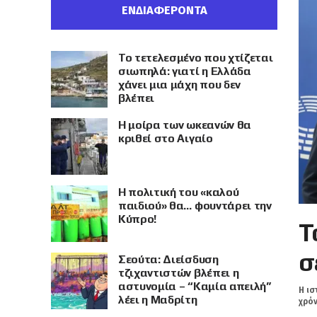
ΕΝΔΙΑΦΕΡΟΝΤΑ
Το τετελεσμένο που χτίζεται
σιωπηλά: γιατί η Ελλάδα
χάνει μια μάχη που δεν
βλέπει
Η μοίρα των ωκεανών θα
κριθεί στο Αιγαίο
Η πολιτική του «καλού
παιδιού» θα… φουντάρει την
Κύπρο!
Τ
σ
Σεούτα: Διείσδυση
τζιχαντιστών βλέπει η
αστυνομία – “Καμία απειλή”
Η ισ
λέει η Μαδρίτη
χρόν