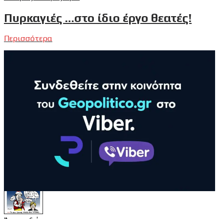
Πυρκαγιές …στο ίδιο έργο θεατές!
Περισσότερα