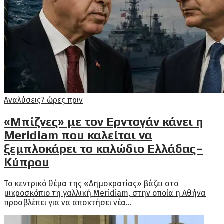
Αναλύσεις
7 ώρες πριν
«Μπίζνες» με τον Ερντογάν κάνει η
Meridiam που καλείται να
ξεμπλοκάρει το καλώδιο Ελλάδας–
Κύπρου
Το κεντρικό θέμα της «Δημοκρατίας» βάζει στο
μικροσκόπιο τη γαλλική Meridiam, στην οποία η Αθήνα
προσβλέπει για να αποκτήσει νέα...