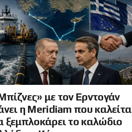
Μπίζνες» με τον Ερντογάν
άνει η Meridiam που καλείτα
α ξεμπλοκάρει το καλώδιο