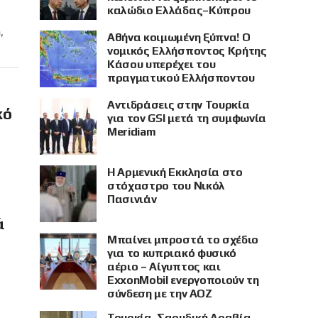
καλώδιο Ελλάδας–Κύπρου
,
Αθήνα κοιμωμένη ξύπνα! Ο
νομικός Ελλήσποντος Κρήτης
Κάσου υπερέχει του
πραγματικού Ελλήσποντου
Αντιδράσεις στην Τουρκία
κό
για τον GSI μετά τη συμφωνία
Meridiam
Η Αρμενική Εκκλησία στο
στόχαστρο του Νικόλ
Πασινιάν
ά
Μπαίνει μπροστά το σχέδιο
για το κυπριακό φυσικό
αέριο – Αίγυπτος και
ExxonMobil ενεργοποιούν τη
σύνδεση με την ΑΟΖ
Τουρκία, Σαουδική Αραβία