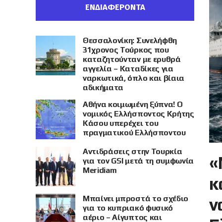
ΕΝΔΙΑΦΕΡΟΝΤΑ
Θεσσαλονίκη: Συνελήφθη
31χρονος Τούρκος που
καταζητούνταν με ερυθρά
αγγελία – Καταδίκες για
ναρκωτικά, όπλο και βίαια
αδικήματα
Αθήνα κοιμωμένη ξύπνα! Ο
νομικός Ελλήσποντος Κρήτης
Κάσου υπερέχει του
πραγματικού Ελλήσποντου
Αντιδράσεις στην Τουρκία
«
για τον GSI μετά τη συμφωνία
Meridiam
κ
Μπαίνει μπροστά το σχέδιο
ν
για το κυπριακό φυσικό
αέριο – Αίγυπτος και