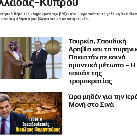
λλάδας–Κύπρου
εντρικό θέμα της «Δημοκρατίας» βάζει στο μικροσκόπιο τη γαλλική Meridiam
 οποία η Αθήνα προσβλέπει για να αποκτήσει νέα...
Τουρκία, Σαουδική
Αραβία και το πυρηνι
Πακιστάν σε κοινό
αμυντικό μέτωπο – Η
«σκιά» της
τρομοκρατίας
Ώρα μηδέν για την Ιερ
Μονή στο Σινά