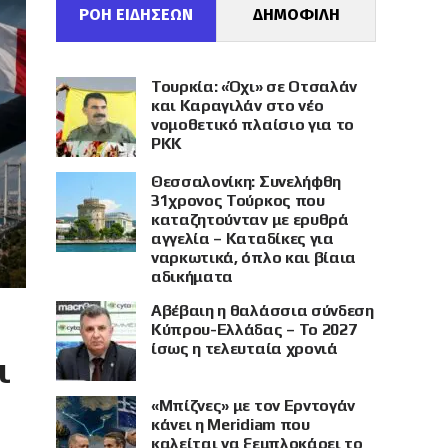
ΡΟΗ ΕΙΔΗΣΕΩΝ
ΔΗΜΟΦΙΛΗ
Τουρκία: «Όχι» σε Οτσαλάν
και Καραγιλάν στο νέο
νομοθετικό πλαίσιο για το
PKK
Θεσσαλονίκη: Συνελήφθη
31χρονος Τούρκος που
καταζητούνταν με ερυθρά
αγγελία – Καταδίκες για
ναρκωτικά, όπλο και βίαια
αδικήματα
Αβέβαιη η θαλάσσια σύνδεση
Κύπρου-Ελλάδας – Το 2027
ίσως η τελευταία χρονιά
ι
«Μπίζνες» με τον Ερντογάν
κάνει η Meridiam που
καλείται να ξεμπλοκάρει το