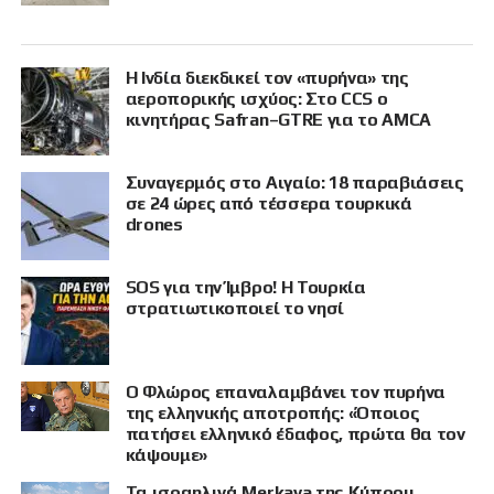
Η Ινδία διεκδικεί τον «πυρήνα» της
αεροπορικής ισχύος: Στο CCS ο
κινητήρας Safran–GTRE για το AMCA
Συναγερμός στο Αιγαίο: 18 παραβιάσεις
σε 24 ώρες από τέσσερα τουρκικά
drones
SOS για την Ίμβρο! Η Τουρκία
στρατιωτικοποιεί το νησί
Ο Φλώρος επαναλαμβάνει τον πυρήνα
της ελληνικής αποτροπής: «Όποιος
πατήσει ελληνικό έδαφος, πρώτα θα τον
κάψουμε»
Τα ισραηλινά Merkava της Κύπρου