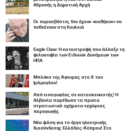
Αδρανής η Δημοτική Αρχή
Οι πυροσβέστες δεν έχουν «καθήκον» να
πεθαίνουν στη δουλειά
Eagle Claw: Η καταστροφή που άλλαξε τη
ΠΡΟΒΟΛΗ
φιλοσοφία των Ειδικών Δυνάμεων των
ΗΠΑ
Μπλόκο της Άγκυρας στο X του
Ιμάμογλου!
Από εισαγωγέας σε κατασκευαστής! Η
Αλβανία παρέδωσε τα πρώτα
στρατιωτικά οχήματα εγχώριας
παραγωγής
Νέα φάση για το έργο ηλεκτρικής
διασύνδεσης Ελλάδας-Κύπρου! Στο