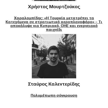
Χρήστος Μουρτζούκος
Χαραλαμπίδης: «Η Τουρκία μετατρέπει τα
Κατεχόμενα σε στρατιωτικό αεροπλανοφόρο» – Τι
αποκάλυψε για Κυπριακό, ΟΗΕ και ενεργειακό
παιχνίδι
Σταύρος Καλεντερίδης
Πολυμέπωπη σύγκρουση