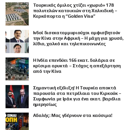
Τουρκικός όμιλος χτίζει «χωριό» 178
πολυτελών κατοικιών στη Χαλκιδική –
Κερκόπορτα η “Golden Visa”
Ινδοί δισεκατομμυριούχοι αμφισβητούν
την Κίνα στην Αφρική – Η μάχη για χρυσό,
λίθιο, χαλκό και τηλεπικοινωνίες
Η Ινδία επενδύει 166 εκατ. δολάρια σε
κρίσιμα ορυκτά – Στόχος η απεξάρτηση
από την Κίνα
Σημαντική εξέλιξη! Η Τουρκία αποκτά
παρουσία στα πετρέλαια του Κιρκούκ –
Συμφωνία με Ιράκ για ένα εκατ. βαρέλια
ημερησίως
Αδαλής: Μας γδέρνουν στα καύσιμα!