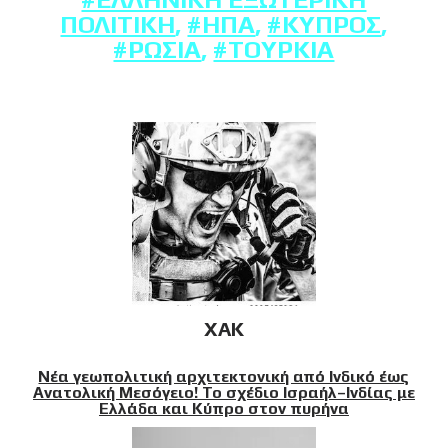
ΠΟΛΙΤΙΚΉ
,
#ΗΠΑ
,
#ΚΎΠΡΟΣ
,
#ΡΩΣΊΑ
,
#ΤΟΥΡΚΊΑ
XAK
Νέα γεωπολιτική αρχιτεκτονική από Ινδικό έως
Ανατολική Μεσόγειο! Το σχέδιο Ισραήλ–Ινδίας με
Ελλάδα και Κύπρο στον πυρήνα