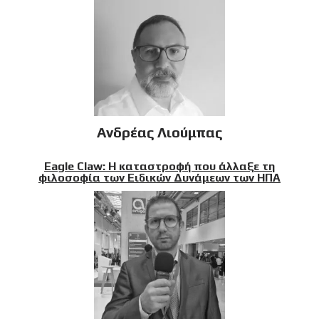
Ανδρέας Λιούμπας
Eagle Claw: Η καταστροφή που άλλαξε τη
φιλοσοφία των Ειδικών Δυνάμεων των ΗΠΑ