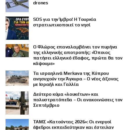
drones
SOS για την Ίμβρο! Η Τουρκία
στρατιωτικοποιεί το νησί
Ο Φλώρος επαναλαμβάνει τον πυρήνα
της ελληνικής αποτροπής: «Όποιος
πατήσει ελληνικό έδαφος, πρώτα θα τον
κάψουμε»
Τα ισραηλινά Merkava της Κύπρου
ανησυχούν την Άγκυρα – Ο νέος άξονας
με Ισραήλ και Γαλλία
Δεύτερο κύμα «λουκέτων» και
πολυστρατόπεδα – Οι ανακοινώσεις τον
Σεπτέμβριο
ΤΑΜΣ «Κατούντας 2026»: Οι ενεργοί
έφεδροι εκπαιδεύτηκαν και έστειλαν