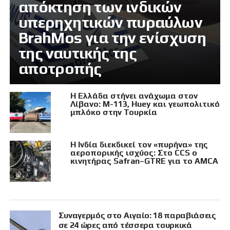
απόκτηση των ινδικών
υπερηχητικών πυραύλων
BrahMos για την ενίσχυση
της ναυτικής της
αποτροπής
Η Ελλάδα στήνει ανάχωμα στον
Λίβανο: M-113, Huey και γεωπολιτικό
μπλόκο στην Τουρκία
Η Ινδία διεκδικεί τον «πυρήνα» της
αεροπορικής ισχύος: Στο CCS ο
κινητήρας Safran–GTRE για το AMCA
Συναγερμός στο Αιγαίο: 18 παραβιάσεις
σε 24 ώρες από τέσσερα τουρκικά