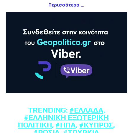
Περισσότερα
TRENDING:
#ΕΛΛΆΔΑ
,
#ΕΛΛΗΝΙΚΉ ΕΞΩΤΕΡΙΚΉ
ΠΟΛΙΤΙΚΉ
,
#ΗΠΑ
,
#ΚΎΠΡΟΣ
,
#ΡΩΣΊΑ
,
#ΤΟΥΡΚΊΑ