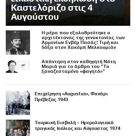
Καστελόριζο στις 4
Αυγούστου
Η μέρα που εξολοθρεύτηκε ο
αρχιτέκτονας της γενοκτονίας των
Αρμενίων Ενβέρ Πασάς! Τιμή και
δόξα στον Χακόμπ Μελκουμιάν
Απάντηση στον καθηγητή Νότη
Μαριά για το άρθρο του “Το
ξαναζεσταμένο «φαγητό»”
Επιχείρηση «Augustus», Φανάρι
Πρέβεζας 1943
Τουρκική Εισβολή – Ημερολογιακά
τραγικός Ιούλιος και Αύγουστος 1974