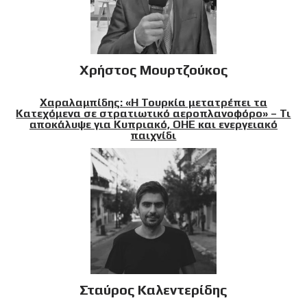
Χρήστος Μουρτζούκος
Χαραλαμπίδης: «Η Τουρκία μετατρέπει τα
Κατεχόμενα σε στρατιωτικό αεροπλανοφόρο» – Τι
αποκάλυψε για Κυπριακό, ΟΗΕ και ενεργειακό
παιχνίδι
Σταύρος Καλεντερίδης