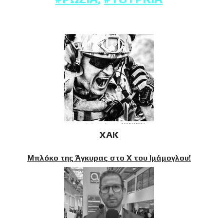
XAK
Μπλόκο της Άγκυρας στο X του Ιμάμογλου!