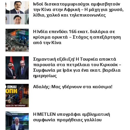
Ινδοί δισεκατομμυριούχοι αμφισβητούν
την Κίνα στην Αφρική – Η μάχη για χρυσό,
λίθιο, χαλκό και τηλεπικοινωνίες
Η Ινδία επενδύει 166 εκατ. δολάρια σε
κρίσιμα ορυκτά – Στόχος η απεξάρτηση
από την Κίνα
Σημαντική εξέλιξη! Η Τουρκία αποκτά
παρουσία στα πετρέλαια του Κιρκούκ –
Συμφωνία με Ιράκ για ένα εκατ. βαρέλια
ημερησίως
Αδαλής: Μας γδέρνουν στα καύσιμα!
Η METLEN υπογράφει εμβληματική
συμφωνία προμήθειας γαλλίου