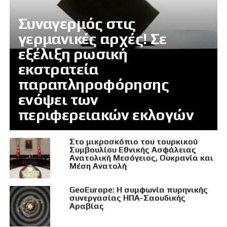
Συναγερμός στις
γερμανικές αρχές! Σε
εξέλιξη ρωσική
εκστρατεία
παραπληροφόρησης
ενόψει των
περιφερειακών εκλογών
Στο μικροσκόπιο του τουρκικού
Συμβουλίου Εθνικής Ασφάλειας
Ανατολική Μεσόγειος, Ουκρανία και
Μέση Ανατολή
GeoEurope: Η συμφωνία πυρηνικής
συνεργασίας ΗΠΑ-Σαουδικής
Αραβίας