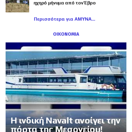
ηχηρό μήνυμα από τον Έβρο
Περισσότερα για ΑΜΥΝΑ
ΟΙΚΟΝΟΜΙΑ
Η ινδική Navalt ανοίγει την
πόρτα της Μεσογείου!