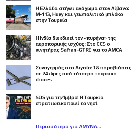
Η Ελλάδα στήνει ανάχωμα στον Λίβανο:
M-113, Huey και γεωπολιτικό μπλόκο
στην Τουρκία
Η Ινδία διεκδικεί τον «πυρήνα» της
αεροπορικής ισχύος: Στο CCS ο
κινητήρας Safran–GTRE για το AMCA
Συναγερμός στο Αιγαίο: 18 παραβιάσεις
σε 24 ώρες από τέσσερα τουρκικά
drones
SOS για την Ίμβρο! Η Τουρκία
στρατιωτικοποιεί το νησί
Περισσότερα για ΑΜΥΝΑ