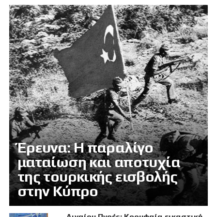
Έρευνα: Η παραλίγο
ματαίωση και αποτυχία
της τουρκικής εισβολής
στην Κύπρο
Αιγαίου Πνοές: Κορυφαία εικαστική