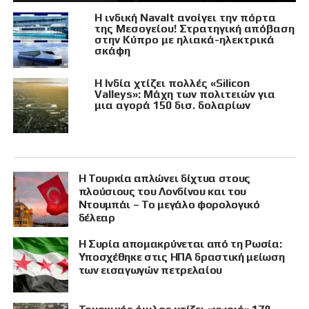
Η ινδική Navalt ανοίγει την πόρτα
της Μεσογείου! Στρατηγική απόβαση
στην Κύπρο με ηλιακά-ηλεκτρικά
σκάφη
Η Ινδία χτίζει πολλές «Silicon
Valleys»: Μάχη των πολιτειών για
μια αγορά 150 δισ. δολαρίων
Η Τουρκία απλώνει δίχτυα στους
πλούσιους του Λονδίνου και του
Ντουμπάι – Το μεγάλο φορολογικό
δέλεαρ
Η Συρία απομακρύνεται από τη Ρωσία:
Υποσχέθηκε στις ΗΠΑ δραστική μείωση
των εισαγωγών πετρελαίου