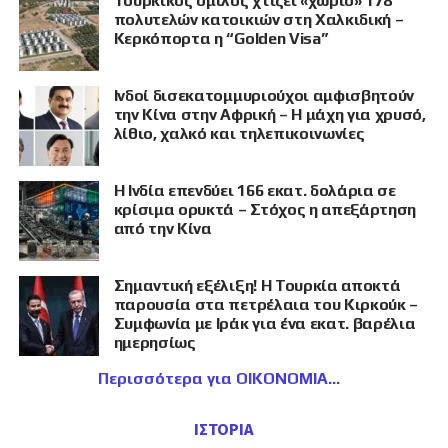
Τουρκικός όμιλος χτίζει «χωριό» 178
πολυτελών κατοικιών στη Χαλκιδική –
Κερκόπορτα η “Golden Visa”
Ινδοί δισεκατομμυριούχοι αμφισβητούν
την Κίνα στην Αφρική – Η μάχη για χρυσό,
λίθιο, χαλκό και τηλεπικοινωνίες
Η Ινδία επενδύει 166 εκατ. δολάρια σε
κρίσιμα ορυκτά – Στόχος η απεξάρτηση
από την Κίνα
Σημαντική εξέλιξη! Η Τουρκία αποκτά
παρουσία στα πετρέλαια του Κιρκούκ –
Συμφωνία με Ιράκ για ένα εκατ. βαρέλια
ημερησίως
Περισσότερα για ΟΙΚΟΝΟΜΙΑ
ΙΣΤΟΡΙΑ