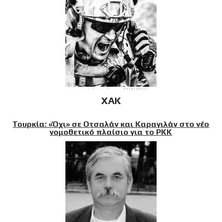
XAK
Τουρκία: «Όχι» σε Οτσαλάν και Καραγιλάν στο νέο
νομοθετικό πλαίσιο για το PKK