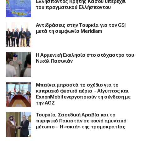
Ελλήσποντος Κρήτης Κάσου υπερέχει
του πραγματικού Ελλήσποντου
Αντιδράσεις στην Τουρκία για τον GSI
μετά τη συμφωνία Meridiam
Η Αρμενική Εκκλησία στο στόχαστρο του
Νικόλ Πασινιάν
Μπαίνει μπροστά το σχέδιο για το
κυπριακό φυσικό αέριο – Αίγυπτος και
ExxonMobil ενεργοποιούν τη σύνδεση με
την ΑΟΖ
Τουρκία, Σαουδική Αραβία και το
πυρηνικό Πακιστάν σε κοινό αμυντικό
μέτωπο – Η «σκιά» της τρομοκρατίας