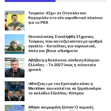
Τουρκία: «Όχι» σε Οτσαλάν και
Καραγιλάν στο νέο νομοθετικό πλαίσιο
για το PKK
Θεσσαλονίκη: Συνελήφθη 31χρονος
Τούρκος που καταζητούνταν με ερυθρά
αγγελία – Καταδίκες για ναρκωτικά,
όπλο και βίαια αδικήματα
Αβέβαιη η θαλάσσια σύνδεση Κύπρου-
Ελλάδας – Το 2027 ίσως η τελευταία
χρονιά
«Μπίζνες» με τον Ερντογάν κάνει η
Meridiam που καλείται να ξεμπλοκάρει
το καλώδιο Ελλάδας–Κύπρου
Αθήνα κοιμωμένη ξύπνα! Ο νομικός
ΠΡΟΒΟΛΗ