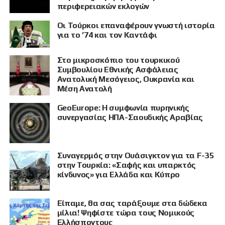
περιφερειακών εκλογών
Οι Τούρκοι επαναφέρουν γνωστή ιστορία
για το ’74 και τον Καντάφι
Στο μικροσκόπιο του τουρκικού
Συμβουλίου Εθνικής Ασφάλειας
Ανατολική Μεσόγειος, Ουκρανία και
Μέση Ανατολή
GeoEurope: Η συμφωνία πυρηνικής
συνεργασίας ΗΠΑ-Σαουδικής Αραβίας
Συναγερμός στην Ουάσιγκτον για τα F-35
στην Τουρκία: «Σαφής και υπαρκτός
κίνδυνος» για Ελλάδα και Κύπρο
Είπαμε, θα σας ταράξουμε στα δώδεκα
μίλια! Ψηφίστε τώρα τους Νομικούς
Ελλήσποντους