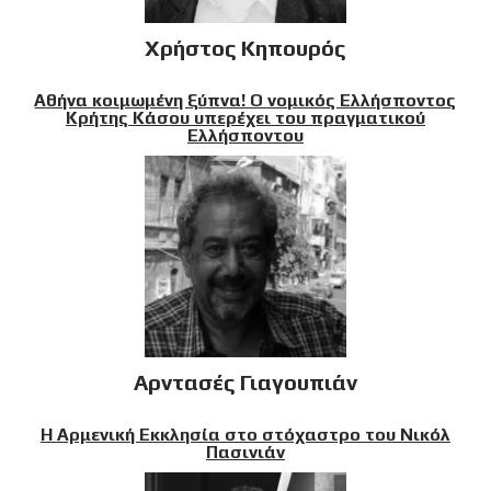
Χρήστος Κηπουρός
Αθήνα κοιμωμένη ξύπνα! Ο νομικός Ελλήσποντος
Κρήτης Κάσου υπερέχει του πραγματικού
Ελλήσποντου
Αρντασές Γιαγουπιάν
Η Αρμενική Εκκλησία στο στόχαστρο του Νικόλ
Πασινιάν