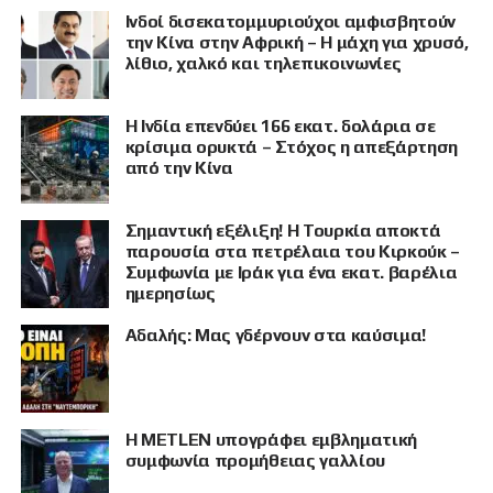
Ινδοί δισεκατομμυριούχοι αμφισβητούν
την Κίνα στην Αφρική – Η μάχη για χρυσό,
λίθιο, χαλκό και τηλεπικοινωνίες
Η Ινδία επενδύει 166 εκατ. δολάρια σε
κρίσιμα ορυκτά – Στόχος η απεξάρτηση
από την Κίνα
Σημαντική εξέλιξη! Η Τουρκία αποκτά
παρουσία στα πετρέλαια του Κιρκούκ –
Συμφωνία με Ιράκ για ένα εκατ. βαρέλια
ημερησίως
Αδαλής: Μας γδέρνουν στα καύσιμα!
Η METLEN υπογράφει εμβληματική
συμφωνία προμήθειας γαλλίου