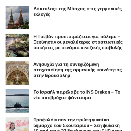
Δάκτυλος» της Μόσχας στις γερμανικές
εκλογές
Η Ταϊβάν προετοιμάζεται για πόλεμο –
Ξεκίνησαν οι μεγαλύτερες στρατιωτικές
ασκήσεις με σενάρια κινεζικής εισβολής
Ανησυχία για τη συνεχιζόμενη
στοχοποίηση της αρμενικής κοινότητας
στην Ιερουσαλήμ
Το Ισραήλ παρέλαβε το INS Drakon – Το
νέο υποβρύχιο-φάντασμα
Προφυλάκισαν την πρώτη γυναίκα
δήμαρχο του Σκουταρίου – Στη φυλακή
16 από τους 27 δημάρχους του CHP στην