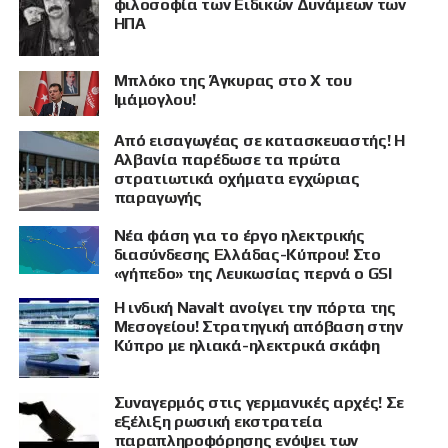
φιλοσοφία των Ειδικών Δυνάμεων των
ΗΠΑ
Μπλόκο της Άγκυρας στο X του
Ιμάμογλου!
Από εισαγωγέας σε κατασκευαστής! Η
Αλβανία παρέδωσε τα πρώτα
στρατιωτικά οχήματα εγχώριας
παραγωγής
Νέα φάση για το έργο ηλεκτρικής
διασύνδεσης Ελλάδας-Κύπρου! Στο
«γήπεδο» της Λευκωσίας περνά ο GSI
Η ινδική Navalt ανοίγει την πόρτα της
Μεσογείου! Στρατηγική απόβαση στην
Κύπρο με ηλιακά-ηλεκτρικά σκάφη
Συναγερμός στις γερμανικές αρχές! Σε
εξέλιξη ρωσική εκστρατεία
παραπληροφόρησης ενόψει των