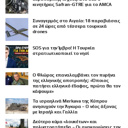
κινητήρας Safran–GTRE για το AMCA
Συναγερμός στο Αιγαίο: 18 παραβιάσεις
σε 24 ώρες από τέσσερα τουρκικά
drones
SOS για την Ίμβρο! Η Τουρκία
στρατιωτικοποιεί το νησί
Ο Φλώρος επαναλαμβάνει τον πυρήνα
της ελληνικής αποτροπής: «Όποιος
πατήσει ελληνικό έδαφος, πρώτα θα τον
κάψουμε»
Τα ισραηλινά Merkava της Κύπρου
ανησυχούν την Άγκυρα – Ο νέος άξονας
με Ισραήλ και Γαλλία
Δεύτερο κύμα «λουκέτων» και
πολυστρατόπεδα – Οι ανακοινώσεις τον