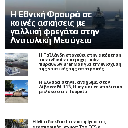
Η Εθνική Φρουρά σε
κοινές ασκήσεις με
γαλλική φρεγάτα στην
Ανατολική Μεσόγειο
Η Ταϊλάνδη στοχεύει στην απόκτηση
των ινδικών υπερηχητικών
πυραύλων BrahMos για την ενίσχυση
της ναυτικής της αποτροπής
Η Ελλάδα στήνει ανάχωμα στον
Λίβανο: M-113, Huey και γεωπολιτικό
μπλόκο στην Τουρκία
Η Ινδία διεκδικεί τον «πυρήνα» της
αεροπορικής ισχύος: Στο CCS ο