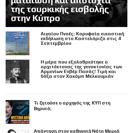
ματαίωση και αποτυχία
της τουρκικής εισβολής
στην Κύπρο
Αιγαίου Πνοές: Κορυφαία εικαστική
εκδήλωση στο Καστελόριζο στις 4
Σεπτεμβρίου
Η μέρα που εξολοθρεύτηκε ο
αρχιτέκτονας της γενοκτονίας των
Αρμενίων Ενβέρ Πασάς! Τιμή και
δόξα στον Χακόμπ Μελκουμιάν
Τι ζητούσε ο αρχηγός της ΚΥΠ στη
Βηρυτό;
Απάντηση στον καθηγητή Νότη Μαριά