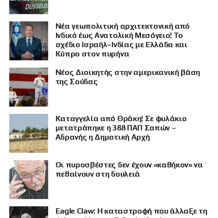
Νέα γεωπολιτική αρχιτεκτονική από
Ινδικό έως Ανατολική Μεσόγειο! Το
σχέδιο Ισραήλ–Ινδίας με Ελλάδα και
Κύπρο στον πυρήνα
Νέος Διοικητής στην αμερικανική βάση
της Σούδας
ΠΡΟΒΟΛΗ
Καταγγελία από Θράκη! Σε φυλάκιο
μετατράπηκε η 388 ΠΑΠ Σαπών –
Αδρανής η Δημοτική Αρχή
Οι πυροσβέστες δεν έχουν «καθήκον» να
πεθαίνουν στη δουλειά
Eagle Claw: Η καταστροφή που άλλαξε τη