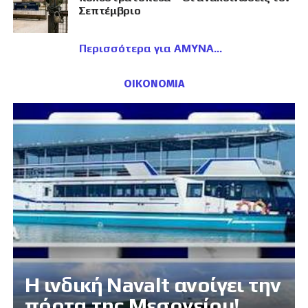
Σεπτέμβριο
Περισσότερα για ΑΜΥΝΑ
ΟΙΚΟΝΟΜΙΑ
Η ινδική Navalt ανοίγει την
πόρτα της Μεσογείου!