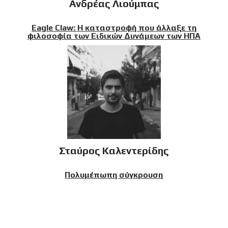
Ανδρέας Λιούμπας
Eagle Claw: Η καταστροφή που άλλαξε τη
φιλοσοφία των Ειδικών Δυνάμεων των ΗΠΑ
Σταύρος Καλεντερίδης
Πολυμέπωπη σύγκρουση