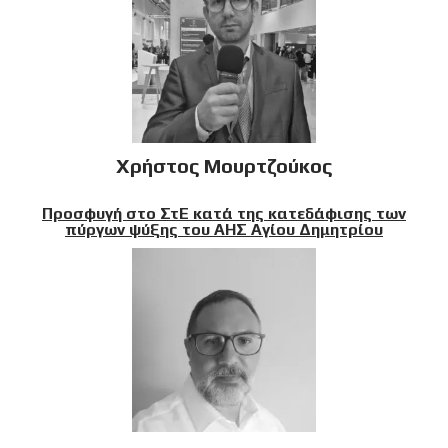
Χρήστος Μουρτζούκος
Προσφυγή στο ΣτΕ κατά της κατεδάφισης των
πύργων ψύξης του ΑΗΣ Αγίου Δημητρίου