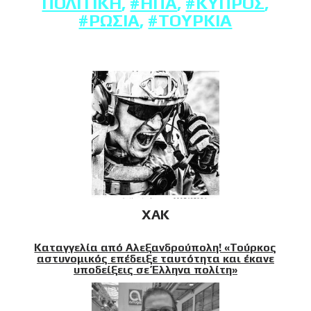
ΠΟΛΙΤΙΚΉ
,
#ΗΠΑ
,
#ΚΎΠΡΟΣ
,
#ΡΩΣΊΑ
,
#ΤΟΥΡΚΊΑ
XAK
Καταγγελία από Αλεξανδρούπολη! «Τούρκος
αστυνομικός επέδειξε ταυτότητα και έκανε
υποδείξεις σε Έλληνα πολίτη»