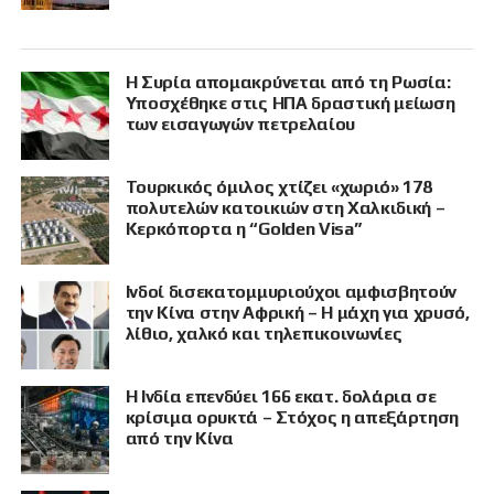
Η Συρία απομακρύνεται από τη Ρωσία:
Υποσχέθηκε στις ΗΠΑ δραστική μείωση
των εισαγωγών πετρελαίου
Τουρκικός όμιλος χτίζει «χωριό» 178
πολυτελών κατοικιών στη Χαλκιδική –
Κερκόπορτα η “Golden Visa”
Ινδοί δισεκατομμυριούχοι αμφισβητούν
την Κίνα στην Αφρική – Η μάχη για χρυσό,
λίθιο, χαλκό και τηλεπικοινωνίες
Η Ινδία επενδύει 166 εκατ. δολάρια σε
κρίσιμα ορυκτά – Στόχος η απεξάρτηση
από την Κίνα