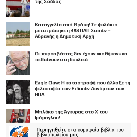
της Σούδας
Καταγγελία από Θράκη! Σε φυλάκιο
μετατράπηκε η 388 ΠΑΠ Σαπών –
Αδρανής η Δημοτική Αρχή
Οι πυροσβέστες δεν έχουν «καθήκον» να
πεθαίνουν στη δουλειά
Eagle Claw: Η καταστροφή που άλλαξε τη
φιλοσοφία των Ειδικών Δυνάμεων των
ΗΠΑ
Μπλόκο της Άγκυρας στο X του
Ιμάμογλου!
Περιηγηθείτε στα κορυφαία βιβλία του
βιβλιοπωλείου μας