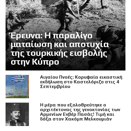
Έρευνα: Η παραλίγο
ματαίωση και αποτυχία
της τουρκικής εισβολής
στην Κύπρο
Αιγαίου Πνοές: Κορυφαία εικαστική
εκδήλωση στο Καστελόριζο στις 4
Σεπτεμβρίου
Η μέρα που εξολοθρεύτηκε ο
αρχιτέκτονας της γενοκτονίας των
Αρμενίων Ενβέρ Πασάς! Τιμή και
δόξα στον Χακόμπ Μελκουμιάν