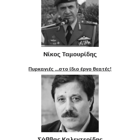
Νίκος Ταμουρίδης
Πυρκαγιές …στο ίδιο έργο θεατές!
Σάββας Καλεντερίδης