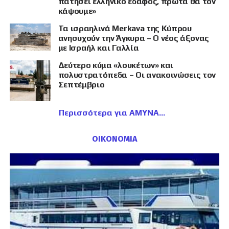
πατήσει ελληνικό έδαφος, πρώτα θα τον
κάψουμε»
Τα ισραηλινά Merkava της Κύπρου
ανησυχούν την Άγκυρα – Ο νέος άξονας
με Ισραήλ και Γαλλία
Δεύτερο κύμα «λουκέτων» και
πολυστρατόπεδα – Οι ανακοινώσεις τον
Σεπτέμβριο
Περισσότερα για ΑΜΥΝΑ
ΟΙΚΟΝΟΜΙΑ