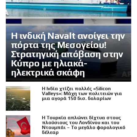
Η ινδική Navalt ανοίγει την
πόρτα της Μεσογείου!
Στρατηγική απόβαση στην
Κύπρο με ηλιακά-
ηλεκτρικά σκάφη
Η Ινδία χτίζει πολλές «Silicon
Valleys»: Μάχη των πολιτειών για
μια αγορά 150 δισ. δολαρίων
Η Τουρκία απλώνει δίχτυα στους
πλούσιους του Λονδίνου και του
Ντουμπάι – Το μεγάλο φορολογικό
δέλεαρ