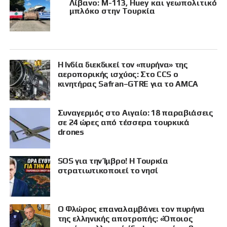
Λίβανο: M-113, Huey και γεωπολιτικό
μπλόκο στην Τουρκία
Η Ινδία διεκδικεί τον «πυρήνα» της
αεροπορικής ισχύος: Στο CCS ο
κινητήρας Safran–GTRE για το AMCA
Συναγερμός στο Αιγαίο: 18 παραβιάσεις
σε 24 ώρες από τέσσερα τουρκικά
drones
SOS για την Ίμβρο! Η Τουρκία
στρατιωτικοποιεί το νησί
Ο Φλώρος επαναλαμβάνει τον πυρήνα
της ελληνικής αποτροπής: «Όποιος