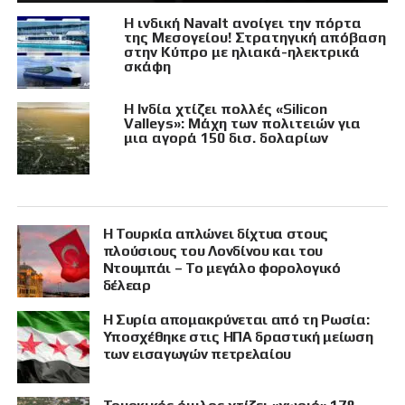
Η ινδική Navalt ανοίγει την πόρτα
της Μεσογείου! Στρατηγική απόβαση
στην Κύπρο με ηλιακά-ηλεκτρικά
σκάφη
Η Ινδία χτίζει πολλές «Silicon
Valleys»: Μάχη των πολιτειών για
μια αγορά 150 δισ. δολαρίων
Η Τουρκία απλώνει δίχτυα στους
πλούσιους του Λονδίνου και του
Ντουμπάι – Το μεγάλο φορολογικό
δέλεαρ
Η Συρία απομακρύνεται από τη Ρωσία:
Υποσχέθηκε στις ΗΠΑ δραστική μείωση
των εισαγωγών πετρελαίου