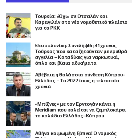
Τουρκία: «Όχι» σε Οτσαλάν και
Καραγιλάν στο νέο νομοθετικό πλαίσιο
για το PKK
Θεσσαλονίκη: Συνελήφθη 31χρονος
Τούρκος που καταζητούνταν με ερυθρά
αγγελία – Καταδίκες για ναρκωτικά,
όπλο και βίαια αδικήματα
Αβέβαιη η θαλάσσια σύνδεση Κύπρου-
Ελλάδας – Το 2027 ίσως η τελευταία
χρονιά
«Μπίζνες» με τον Ερντογάν κάνει η
Meridiam που καλείται να ξεμπλοκάρει
το καλώδιο Ελλάδας–Κύπρου
Αθήνα κοιμωμένη ξύπνα! Ο νομικός
ΠΡΟΒΟΛΗ