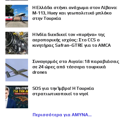
Η Ελλάδα στήνει ανάχωμα στον Λίβανο:
M-113, Huey και γεωπολιτικό μπλόκο
στην Τουρκία
Η Ινδία διεκδικεί τον «πυρήνα» της
αεροπορικής ισχύος: Στο CCS ο
κινητήρας Safran–GTRE για το AMCA
Συναγερμός στο Αιγαίο: 18 παραβιάσεις
σε 24 ώρες από τέσσερα τουρκικά
drones
SOS για την Ίμβρο! Η Τουρκία
στρατιωτικοποιεί το νησί
Περισσότερα για ΑΜΥΝΑ