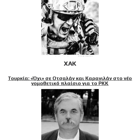
XAK
Τουρκία: «Όχι» σε Οτσαλάν και Καραγιλάν στο νέο
νομοθετικό πλαίσιο για το PKK