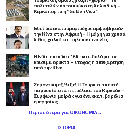
Τουρκικός όμιλος χτίζει «χωριό» 178
πολυτελών κατοικιών στη Χαλκιδική –
Κερκόπορτα η “Golden Visa”
Ινδοί δισεκατομμυριούχοι αμφισβητούν
την Κίνα στην Αφρική – Η μάχη για χρυσό,
λίθιο, χαλκό και τηλεπικοινωνίες
Η Ινδία επενδύει 166 εκατ. δολάρια σε
κρίσιμα ορυκτά – Στόχος η απεξάρτηση
από την Κίνα
Σημαντική εξέλιξη! Η Τουρκία αποκτά
παρουσία στα πετρέλαια του Κιρκούκ –
Συμφωνία με Ιράκ για ένα εκατ. βαρέλια
ημερησίως
Περισσότερα για ΟΙΚΟΝΟΜΙΑ
ΙΣΤΟΡΙΑ