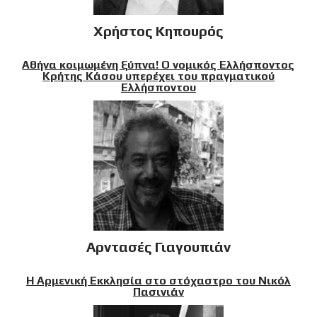
Χρήστος Κηπουρός
Αθήνα κοιμωμένη ξύπνα! Ο νομικός Ελλήσποντος
Κρήτης Κάσου υπερέχει του πραγματικού
Ελλήσποντου
Αρντασές Γιαγουπιάν
Η Αρμενική Εκκλησία στο στόχαστρο του Νικόλ
Πασινιάν