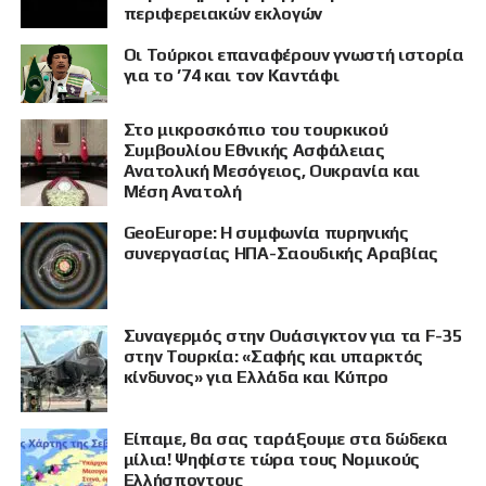
περιφερειακών εκλογών
Οι Τούρκοι επαναφέρουν γνωστή ιστορία
για το ’74 και τον Καντάφι
Στο μικροσκόπιο του τουρκικού
Συμβουλίου Εθνικής Ασφάλειας
Ανατολική Μεσόγειος, Ουκρανία και
Μέση Ανατολή
GeoEurope: Η συμφωνία πυρηνικής
συνεργασίας ΗΠΑ-Σαουδικής Αραβίας
Συναγερμός στην Ουάσιγκτον για τα F-35
στην Τουρκία: «Σαφής και υπαρκτός
κίνδυνος» για Ελλάδα και Κύπρο
Είπαμε, θα σας ταράξουμε στα δώδεκα
μίλια! Ψηφίστε τώρα τους Νομικούς
Ελλήσποντους