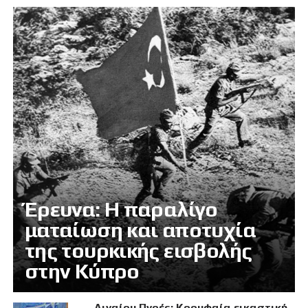
Έρευνα: Η παραλίγο
ματαίωση και αποτυχία
της τουρκικής εισβολής
στην Κύπρο
Αιγαίου Πνοές: Κορυφαία εικαστική