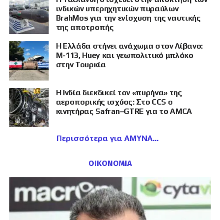
ινδικών υπερηχητικών πυραύλων
BrahMos για την ενίσχυση της ναυτικής
της αποτροπής
Η Ελλάδα στήνει ανάχωμα στον Λίβανο:
M-113, Huey και γεωπολιτικό μπλόκο
στην Τουρκία
Η Ινδία διεκδικεί τον «πυρήνα» της
αεροπορικής ισχύος: Στο CCS ο
κινητήρας Safran–GTRE για το AMCA
Περισσότερα για ΑΜΥΝΑ
ΟΙΚΟΝΟΜΙΑ