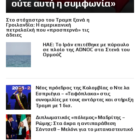
ούτε αυτή η συμφωνία»
Στο στόχαστρο του Τραμπ ξανά η
Γροιλανδία: Η αμερικανική
πετρελαϊκή που «προσπερνά» τις
άδειες
ΗΑΕ: Το Ιράν επιτέθηκε με πύραυλο
σε πλοίο της ADNOC στα Στενά του
Ορμούζ
Νέος πρόεδρος της Κολομβίας ο Ντε λα
Εσπριέγια – «Ταφόπλακα» στις
συνομιλίες με τους αντάρτες και στήριξη
Τραμπ με 1 δισ.
Διπλωματικός «πόλεμος» Μαδρίτης –
Ρώμης: Στα άκρα η αντιπαράθεση
Σάντσεθ – Μελόνι για το μεταναστευτικό