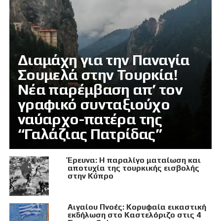
Διαμάχη για την Παναγία
Σουμελά στην Τουρκία!
Νέα παρέμβαση απ’ τον
γραφικό συνταξιούχο
ναύαρχο-πατέρα της
“Γαλάζιας Πατρίδας”
Έρευνα: Η παραλίγο ματαίωση και
αποτυχία της τουρκικής εισβολής
στην Κύπρο
Αιγαίου Πνοές: Κορυφαία εικαστική
εκδήλωση στο Καστελόριζο στις 4