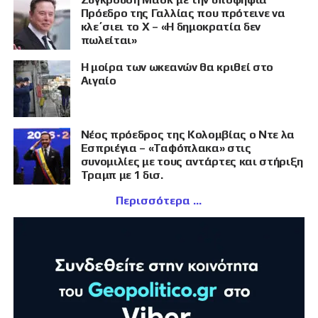
Πρόεδρο της Γαλλίας που πρότεινε να
κλε΄σιει το X – «Η δημοκρατία δεν
πωλείται»
Η μοίρα των ωκεανών θα κριθεί στο
Αιγαίο
Νέος πρόεδρος της Κολομβίας ο Ντε λα
Εσπριέγια – «Ταφόπλακα» στις
συνομιλίες με τους αντάρτες και στήριξη
Τραμπ με 1 δισ.
Περισσότερα