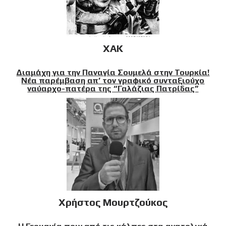
XAK
Διαμάχη για την Παναγία Σουμελά στην Τουρκία!
Νέα παρέμβαση απ’ τον γραφικό συνταξιούχο
ναύαρχο-πατέρα της “Γαλάζιας Πατρίδας”
Χρήστος Μουρτζούκος