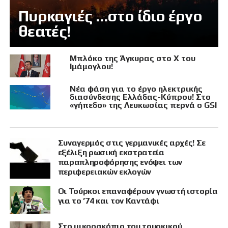
Πυρκαγιές …στο ίδιο έργο
θεατές!
Μπλόκο της Άγκυρας στο X του
Ιμάμογλου!
Νέα φάση για το έργο ηλεκτρικής
διασύνδεσης Ελλάδας-Κύπρου! Στο
«γήπεδο» της Λευκωσίας περνά ο GSI
Συναγερμός στις γερμανικές αρχές! Σε
εξέλιξη ρωσική εκστρατεία
παραπληροφόρησης ενόψει των
περιφερειακών εκλογών
Οι Τούρκοι επαναφέρουν γνωστή ιστορία
για το ’74 και τον Καντάφι
Στο μικροσκόπιο του τουρκικού