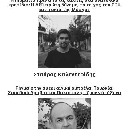
Η Γερμανία πριν από τις κάλπες στα ανατολικά
κρατίδια: Η AfD πρώτη δύναμη, το τείχος του CDU
και η σκιά της Μόσχας
Σταύρος Καλεντερίδης
Ρήγμα στην αμερικανική ομπρέλα: Τουρκία,
Σαουδική Αραβία και Πακιστάν χτίζουν νέο άξονα