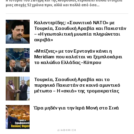
Η ιστορία του Σωτήρη και της Ανδρούλας περικλείει πολλά στοιχεία
μιας εποχής 52 χρόνια πριν, αλλά και πολλά από όσα...
Καλεντερίδης: «Σουνιτικό ΝΑΤΟ» με
Τουρκία, Σαουδική Αραβία και Πακιστάν
– «Η γεωπολιτική μυωπία πληρώνεται
ακριβά»
«Μπίζνες» με τον Ερντογάν κάνει η
Meridiam που καλείται να ξεμπλοκάρει
το καλώδιο Ελλάδας–Κύπρου
Τουρκία, Σαουδική Αραβία και το
πυρηνικό Πακιστάν σε κοινό αμυντικό
μέτωπο – Η «σκιά» της τρομοκρατίας
Ώρα μηδέν για την Ιερά Μονή στο Σινά
ΔΙΑΦΉΜΙΣΗ