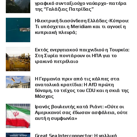
γραφικό συνταξιούχο ναύαρχο-πατέρα
της “Γαλάζιας Πατρίδας”
Ηλεκτρική διασύνδεση Ελλάδας-Κύπρου:
Τι υπόσχεται η Meridiam και τι αγνοεί η
κυπριακή πλευρά;
Εκτός ενεργειακού παιχνιδιού η Τουρκία:
Στη Συρία ποντάρουν οι ΗΠΑ για το
ιρακινό πετρέλαιο
Η Γερμανία πριν από τις κάλπες στα
ανατολικά κρατίδια: Η AfD πρώτη
δύναμη, το τείχος του CDU και η σκιά της
Μόσχας
Ιρανός βουλευτής κατά Ριάντ: «Ούτε οι
ΠΡΟΒΟΛΗ
Αμερικανοί σας έδωσαν ασφάλεια, ούτε
αυτή η συμφωνία»
Great Sea Interconnector: Η γαλλική