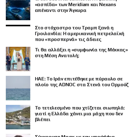
«ασπίδα» των Meridiam και Nexans
απέναντι στην Άγκυρα
Στο στόχαστρο του Τραμπ ξανά η
Γροιλανδία: Η αμερικανική πετρελαϊκή
που «προσπερνά» τις άδειες
Τι θα αλλάξει η «συμφωνία της Μέκκας»
στη Μέση Ανατολή;
ΗΑΕ: Το Ιράν επιτέθηκε με πύραυλο σε
πλοίο της ADNOC στα Στενά του Ορμούζ
Το τετελεσμένο που χτίζεται σιωπηλά:
γιατί η Ελλάδα χάνει μια μάχη που δεν
βλέπει
Σύγκρουση Μασκ με την υποψήφια